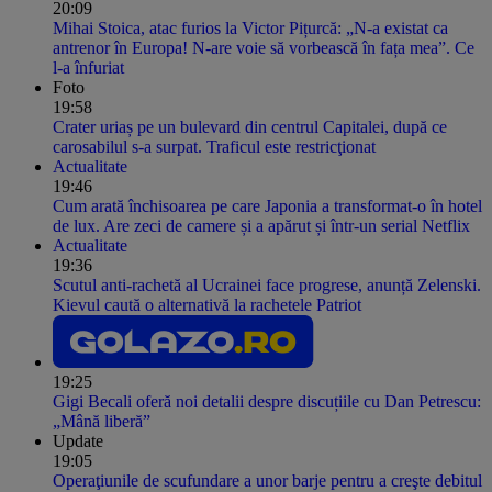
20:09
Mihai Stoica, atac furios la Victor Pițurcă: „N-a existat ca
antrenor în Europa! N-are voie să vorbească în fața mea”. Ce
l-a înfuriat
Foto
19:58
Crater uriaș pe un bulevard din centrul Capitalei, după ce
carosabilul s-a surpat. Traficul este restricţionat
Actualitate
19:46
Cum arată închisoarea pe care Japonia a transformat-o în hotel
de lux. Are zeci de camere și a apărut și într-un serial Netflix
Actualitate
19:36
Scutul anti-rachetă al Ucrainei face progrese, anunță Zelenski.
Kievul caută o alternativă la rachetele Patriot
19:25
Gigi Becali oferă noi detalii despre discuțiile cu Dan Petrescu:
„Mână liberă”
Update
19:05
Operaţiunile de scufundare a unor barje pentru a creşte debitul