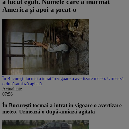
a făcut egali. Numele care a înarmat
America și apoi a șocat-o
În București tocmai a intrat în vigoare o avertizare meteo. Urmează
o după-amiază agitată
Actualitate
07:56
În București tocmai a intrat în vigoare o avertizare
meteo. Urmează o după-amiază agitată