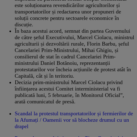
este soluționarea revendicărilor agricultorilor și
transportatorilor și redactarea unor propuneri de
soluții concrete pentru sectoarele economice în
discuție.
În baza acestui acord, semnat din partea Guvernului
de către șeful Executivului, Marcel Ciolacu, ministrul
agriculturii și dezvoltării rurale, Florin Barbu, șeful
Cancelariei Prim-Ministrului, Mihai Ghigiu, și
consilierul de stat în cadrul Cancelariei Prim-
ministrului Daniel Botănoiu, reprezentanții
protestatarilor vor încheia acțiunile de protest atât în
Capitală, cât și în teritoriu.
Decizia prim-ministrului Marcel Ciolacu privind
înființarea acestui Comitet interministerial va fi
publicată luni, 5 februarie, în Monitorul Oficial”,
arată comunicatul de presă.
Scandal la protestul transportatorilor și fermierilor de
la Afumați / Oamenii vor să blocheze drumul cu un
drapel