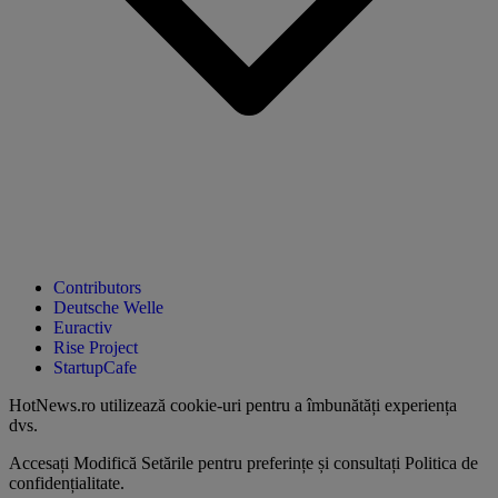
Contributors
Deutsche Welle
Euractiv
Rise Project
StartupCafe
HotNews.ro utilizează
cookie-uri pentru a îmbunătăți experiența
dvs
.
Accesați
Modifică Setările
pentru preferințe și consultați
Politica de
confidențialitate
.