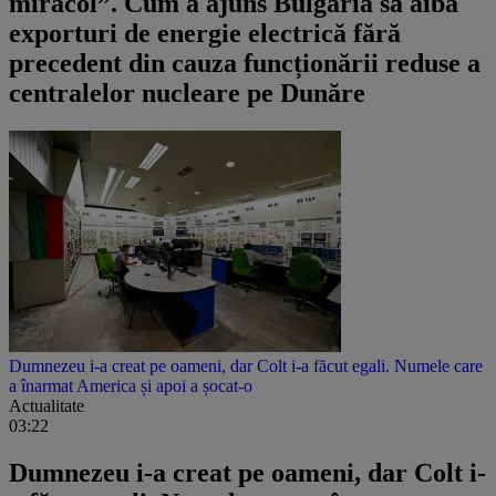
miracol”. Cum a ajuns Bulgaria să aibă
exporturi de energie electrică fără
precedent din cauza funcționării reduse a
centralelor nucleare pe Dunăre
Dumnezeu i-a creat pe oameni, dar Colt i-a făcut egali. Numele care
a înarmat America și apoi a șocat-o
Actualitate
03:22
Dumnezeu i-a creat pe oameni, dar Colt i-