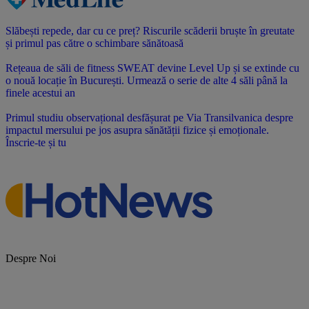
Slăbești repede, dar cu ce preț? Riscurile scăderii bruște în greutate
și primul pas către o schimbare sănătoasă
Rețeaua de săli de fitness SWEAT devine Level Up și se extinde cu
o nouă locație în București. Urmează o serie de alte 4 săli până la
finele acestui an
Primul studiu observațional desfășurat pe Via Transilvanica despre
impactul mersului pe jos asupra sănătății fizice și emoționale.
Înscrie-te și tu
Despre Noi