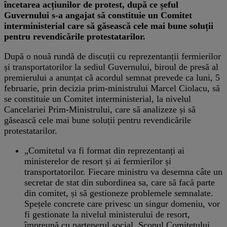
încetarea acțiunilor de protest, după ce șeful
Guvernului s-a angajat să constituie un Comitet
interministerial care să găsească cele mai bune soluții
pentru revendicările protestatarilor.
După o nouă rundă de discuții cu reprezentanții fermierilor
și transportatorilor la sediul Guvernului, biroul de presă al
premierului a anunțat că acordul semnat prevede ca luni, 5
februarie, prin decizia prim-ministrului Marcel Ciolacu, să
se constituie un Comitet interministerial, la nivelul
Cancelariei Prim-Ministrului, care să analizeze și să
găsească cele mai bune soluții pentru revendicările
protestatarilor.
„Comitetul va fi format din reprezentanți ai
ministerelor de resort și ai fermierilor și
transportatorilor. Fiecare ministru va desemna câte un
secretar de stat din subordinea sa, care să facă parte
din comitet, și să gestioneze problemele semnalate.
Spețele concrete care privesc un singur domeniu, vor
fi gestionate la nivelul ministerului de resort,
împreună cu partenerul social. Scopul Comitetului