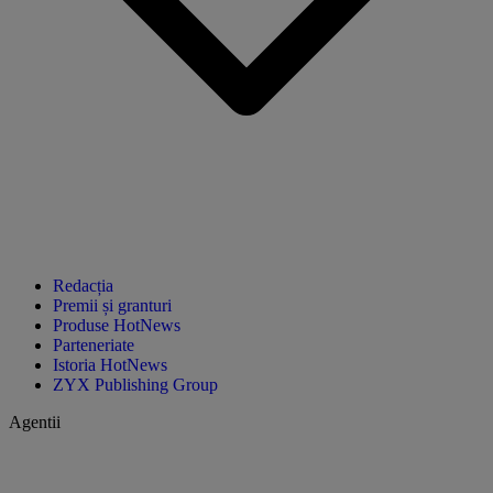
Redacția
Premii și granturi
Produse HotNews
Parteneriate
Istoria HotNews
ZYX Publishing Group
Agentii