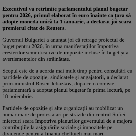
Executivul va retrimite parlamentului planul bugetar
pentru 2026, primul elaborat în euro înainte ca țara să
adopte moneda unică la 1 ianuarie, a declarat joi seara
premierul citat de Reuters.
Guvernul Bulgariei a anunțat joi că retrage proiectul de
buget pentru 2026, în urma manifestațiilor împotriva
creșterilor semnificative de impozite incluse în buget și a
avertismentelor din străinătate.
Scopul este de a acorda mai mult timp pentru consultări cu
partidele de opoziție, sindicatele și angajatorii, a declarat
prim-ministrul Rosen Jeliazkov, după ce o comisie
parlamentară a adoptat planul bugetar în prima lectură, pe
18 noiembrie.
Partidele de opoziție și alte organizații au mobilizat un
număr mare de protestatari pe străzile din centrul Sofiei
miercuri seara împotriva planurilor guvernului de a majora
contribuțiile la asigurările sociale și impozitele pe
dividende pentru a finanța cheltuieli mai mari.