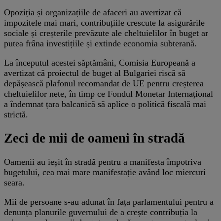
Opoziția și organizațiile de afaceri au avertizat că
impozitele mai mari, contribuțiile crescute la asigurările
sociale și creșterile prevăzute ale cheltuielilor în buget ar
putea frâna investițiile și extinde economia subterană.
La începutul acestei săptămâni, Comisia Europeană a
avertizat că proiectul de buget al Bulgariei riscă să
depășească plafonul recomandat de UE pentru creșterea
cheltuielilor nete, în timp ce Fondul Monetar Internațional
a îndemnat țara balcanică să aplice o politică fiscală mai
strictă.
Zeci de mii de oameni în stradă
Oamenii au ieșit în stradă pentru a manifesta împotriva
bugetului, cea mai mare manifestație având loc miercuri
seara.
Mii de persoane s-au adunat în fața parlamentului pentru a
denunța planurile guvernului de a crește contribuția la