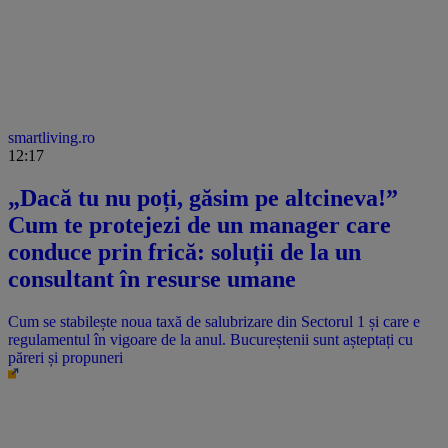
smartliving.ro
12:17
„Dacă tu nu poți, găsim pe altcineva!”
Cum te protejezi de un manager care
conduce prin frică: soluții de la un
consultant în resurse umane
Cum se stabilește noua taxă de salubrizare din Sectorul 1 și care e
regulamentul în vigoare de la anul. Bucureștenii sunt așteptați cu
păreri și propuneri