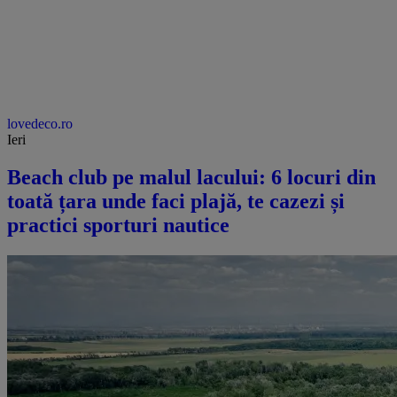
lovedeco.ro
Ieri
Beach club pe malul lacului: 6 locuri din
toată țara unde faci plajă, te cazezi și
practici sporturi nautice