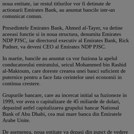
noua entitate, iar restul titlurilor vor fi detinute de
actionarii Emirates Bank, au anuntat bancile intr-un
comunicat comun.
Presedintele Emirates Bank, Ahmed al-Tayer, va detine
aceeasi functie si in noua structura, denumita Emirates
NDP PJSC, iar directorul executiv al Emirates Bank, Rick
Pudner, va deveni CEO al Emirates NDP PJSC.
In martie, bancile au anuntat ca vor fuziona la apelul
conducatorului emiratului, seicul Mohammed bin Rashid
al-Maktoum, care doreste crearea unei banci suficient de
puternice pentru a face fata cerintelor unei economii in
continua crestere.
Grupurile bancare, care au incercat initial sa fuzioneze in
1999, vor avea o capitalizare de 45 miliarde de dolari,
depasind astfel capitalizarea grupului bancar National
Bank of Abu Dhabi, cea mai mare banca din Emiratele
Arabe Unite.
De asemenea, noua entitate va depasi din punct de vedere