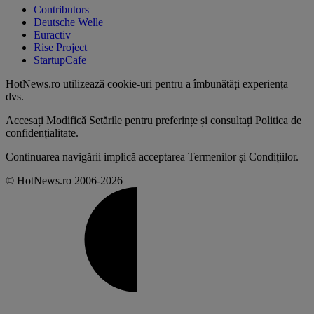
Contributors
Deutsche Welle
Euractiv
Rise Project
StartupCafe
HotNews.ro utilizează
cookie-uri pentru a îmbunătăți experiența
dvs
.
Accesați
Modifică Setările
pentru preferințe și consultați
Politica de
confidențialitate
.
Continuarea navigării implică acceptarea
Termenilor și Condițiilor
.
© HotNews.ro 2006-2026