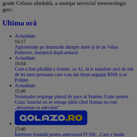
grade Celsius sâmbătă, a anunţat serviciul meteorologic
grec.
Ultima oră
Actualitate
16:17
Aglomerație pe drumurile dinspre mare și de pe Valea
Prahovei, duminică după-amiază
Actualitate
16:04
Cum a fost păcălită o femeie, cu AI, să le transfere zeci de mii
de lei unor persoane care s-au dat drept angajați BNR și ai
Poliției
Actualitate
15:40
Netanyahu respinge planul de pace al Statelor Unite pentru
Gaza: Israelul nu se retrage până când Hamas nu este
„dezarmat cu adevărat”
15:40
Întrebare frontală pentru antrenorul FCSB: „Care e limita