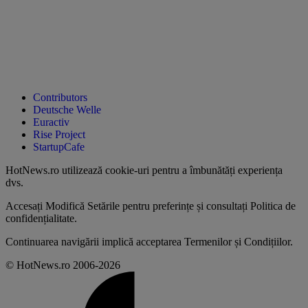
Contributors
Deutsche Welle
Euractiv
Rise Project
StartupCafe
HotNews.ro utilizează
cookie-uri pentru a îmbunătăți experiența
dvs
.
Accesați
Modifică Setările
pentru preferințe și consultați
Politica de
confidențialitate
.
Continuarea navigării implică acceptarea
Termenilor și Condițiilor
.
© HotNews.ro 2006-2026