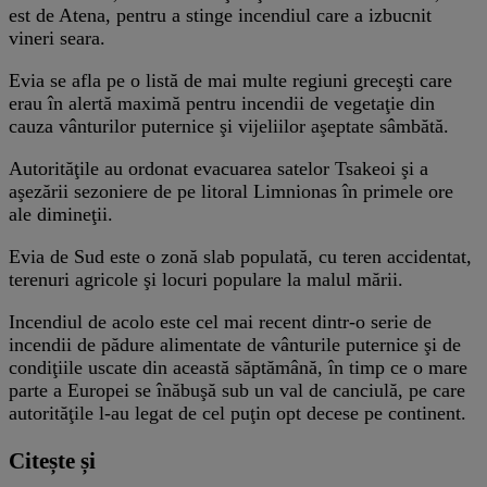
est de Atena, pentru a stinge incendiul care a izbucnit
vineri seara.
Evia se afla pe o listă de mai multe regiuni greceşti care
erau în alertă maximă pentru incendii de vegetaţie din
cauza vânturilor puternice şi vijeliilor aşeptate sâmbătă.
Autorităţile au ordonat evacuarea satelor Tsakeoi şi a
aşezării sezoniere de pe litoral Limnionas în primele ore
ale dimineţii.
Evia de Sud este o zonă slab populată, cu teren accidentat,
terenuri agricole şi locuri populare la malul mării.
Incendiul de acolo este cel mai recent dintr-o serie de
incendii de pădure alimentate de vânturile puternice şi de
condiţiile uscate din această săptămână, în timp ce o mare
parte a Europei se înăbuşă sub un val de canciulă, pe care
autorităţile l-au legat de cel puţin opt decese pe continent.
Citește și