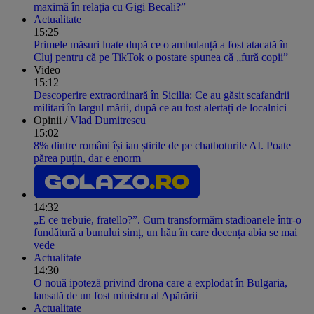
maximă în relația cu Gigi Becali?”
Actualitate
15:25
Primele măsuri luate după ce o ambulanță a fost atacată în
Cluj pentru că pe TikTok o postare spunea că „fură copii”
Video
15:12
Descoperire extraordinară în Sicilia: Ce au găsit scafandrii
militari în largul mării, după ce au fost alertați de localnici
Opinii /
Vlad Dumitrescu
15:02
8% dintre români își iau știrile de pe chatboturile AI. Poate
părea puțin, dar e enorm
14:32
„E ce trebuie, fratello?”. Cum transformăm stadioanele într-o
fundătură a bunului simț, un hău în care decența abia se mai
vede
Actualitate
14:30
O nouă ipoteză privind drona care a explodat în Bulgaria,
lansată de un fost ministru al Apărării
Actualitate