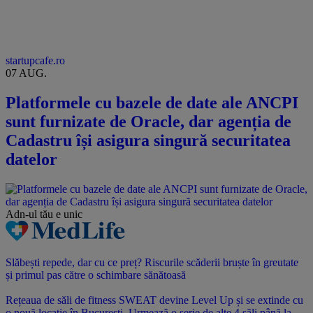
startupcafe.ro
07 AUG.
Platformele cu bazele de date ale ANCPI
sunt furnizate de Oracle, dar agenția de
Cadastru își asigura singură securitatea
datelor
Adn-ul tău
e unic
Slăbești repede, dar cu ce preț? Riscurile scăderii bruște în greutate
și primul pas către o schimbare sănătoasă
Rețeaua de săli de fitness SWEAT devine Level Up și se extinde cu
o nouă locație în București. Urmează o serie de alte 4 săli până la