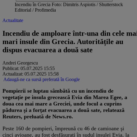
Incendiu în Grecia Foto: Dimitris Aspiotis / Shutterstock
Editorial / Profimedia
Actualitate
Incendiu de amploare într-una din cele ma
mari insule din Grecia. Autoritățile au
dispus evacuarea a două sate
Andrei Georgescu
Publicat: 05.07.2025 15:55
Actualizat: 05.07.2025 15:58
Adaugă-ne ca sursă preferată în Google
Pompierii se luptau sâmbătă cu un incendiu de
vegetaţie pe insula grecească Evia din Marea Egee, a
doua cea mai mare a Greciei, unde focul a cuprins
pădurea şi a forţat evacuarea a două sate, relatează
Reuters, preluată de News.ro.
Peste 160 de pompieri, împreună cu 46 de camioane şi
cinci avioane, au fost desfăşuraţi în sudul insulei Evia, la