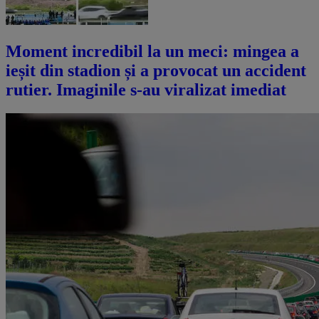
Moment incredibil la un meci: mingea a
ieșit din stadion și a provocat un accident
rutier. Imaginile s-au viralizat imediat