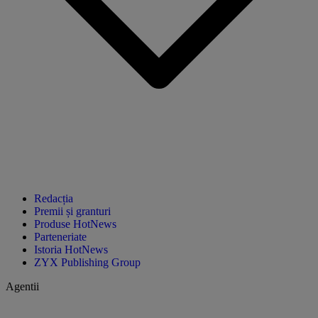
Redacția
Premii și granturi
Produse HotNews
Parteneriate
Istoria HotNews
ZYX Publishing Group
Agentii