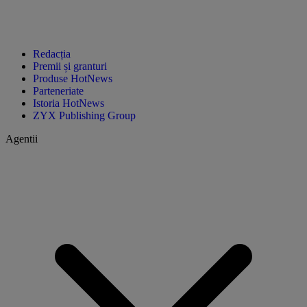
Redacția
Premii și granturi
Produse HotNews
Parteneriate
Istoria HotNews
ZYX Publishing Group
Agentii