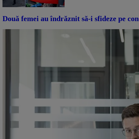
Două femei au îndrăznit să-i sfideze pe con