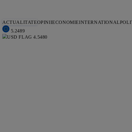
ACTUALITATE
OPINII
ECONOMIE
INTERNATIONAL
POLI
5.2489
4.5480