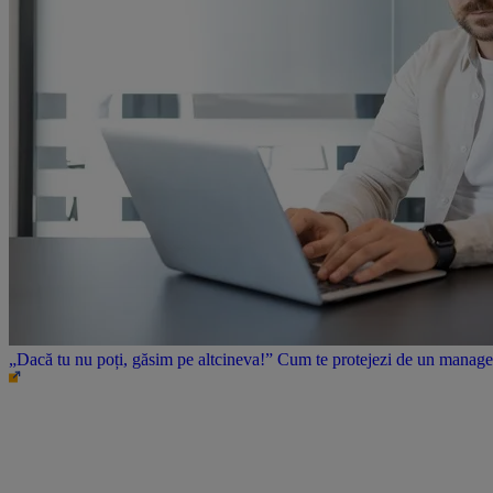
„Dacă tu nu poți, găsim pe altcineva!” Cum te protejezi de un manager 