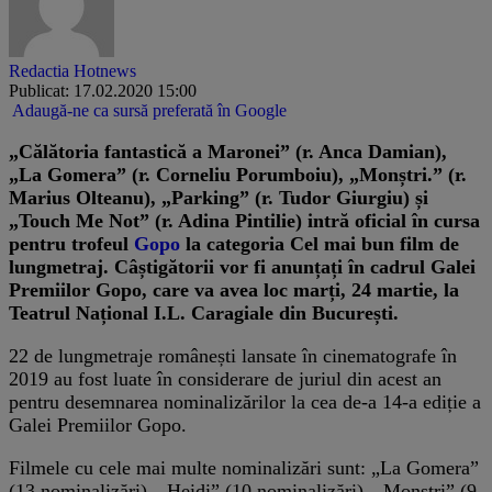
Redactia Hotnews
Publicat: 17.02.2020 15:00
Adaugă-ne ca sursă preferată în Google
„Călătoria fantastică a Maronei” (r. Anca Damian),
„La Gomera” (r. Corneliu Porumboiu), „Monștri.” (r.
Marius Olteanu), „Parking” (r. Tudor Giurgiu) și
„Touch Me Not” (r. Adina Pintilie) intră oficial în cursa
pentru trofeul
Gopo
la categoria Cel mai bun film de
lungmetraj. Câștigătorii vor fi anunțați în cadrul Galei
Premiilor Gopo, care va avea loc marți, 24 martie, la
Teatrul Național I.L. Caragiale din București.
22 de lungmetraje românești lansate în cinematografe în
2019 au fost luate în considerare de juriul din acest an
pentru desemnarea nominalizărilor la cea de-a 14-a ediție a
Galei Premiilor Gopo.
Filmele cu cele mai multe nominalizări sunt: „La Gomera”
(13 nominalizări), „Heidi” (10 nominalizări), „Monștri” (9