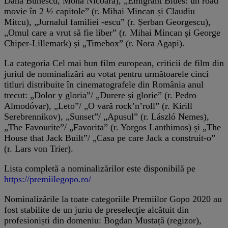
Dana Bunescu, Mona Nicoară), „Emigrant Blues: un road
movie în 2 ½ capitole” (r. Mihai Mincan și Claudiu
Mitcu), „Jurnalul familiei -escu” (r. Șerban Georgescu),
„Omul care a vrut să fie liber” (r. Mihai Mincan și George
Chiper-Lillemark) și „Timebox” (r. Nora Agapi).
La categoria Cel mai bun film european, criticii de film din
juriul de nominalizări au votat pentru următoarele cinci
titluri distribuite în cinematografele din România anul
trecut: „Dolor y gloria”/ „Durere și glorie” (r. Pedro
Almodóvar), „Leto”/ „O vară rock’n’roll” (r. Kirill
Serebrennikov), „Sunset”/ „Apusul” (r. László Nemes),
„The Favourite”/ „Favorita” (r. Yorgos Lanthimos) și „The
House that Jack Built”/ „Casa pe care Jack a construit-o”
(r. Lars von Trier).
Lista completă a nominalizărilor este disponibilă pe
https://premiilegopo.ro/
Nominalizările la toate categoriile Premiilor Gopo 2020 au
fost stabilite de un juriu de preselecţie alcătuit din
profesioniști din domeniu: Bogdan Mustață (regizor),