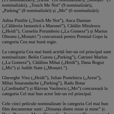
nominalizări), „Touch Me Not” (9 nominalizări),
„Parking” (8 nominalizări) și „Mo” (6 nominalizări).
Adina Pintilie („Touch Me Not”), Anca Damian
(„Călătoria fantastică a Maronei”), Cătălin Mitulescu
(„Heidi”), Corneliu Porumboiu („La Gomera”) și Marius
Olteanu („Monștri.”) concurează pentru Premiul Gopo la
categoria Cea mai bună regie.
La categoria Cea mai bună actriță într-un rol principal sunt
nominalizate: Belén Cuesta („Parking”), Catrinel Marlon
(„La Gomera”), Cătălina Mihai („Heidi”), Dana Rogoz
(„Mo”) și Judith State („Monștri.”).
Gheorghe Visu („Heidi”), Iulian Postelnicu („Arest”),
Mihai Smarandache („Parking”), Radu Botar
(„Cardinalul”) și Răzvan Vasilescu („Mo”) concurează la
categoria Cel mai bun actor într-un rol principal.
Cele cinci pelicule nominalizate în categoria Cel mai bun
film documentar sunt: „Distanța dintre mine și mine” (r.