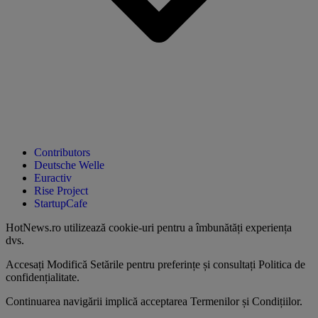
Contributors
Deutsche Welle
Euractiv
Rise Project
StartupCafe
HotNews.ro utilizează
cookie-uri pentru a îmbunătăți experiența
dvs
.
Accesați
Modifică Setările
pentru preferințe și consultați
Politica de
confidențialitate
.
Continuarea navigării implică acceptarea
Termenilor și Condițiilor
.