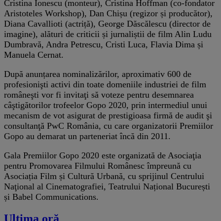
Cristina Ionescu (monteur), Cristina Hoffman (co-fondator
Aristoteles Workshop), Dan Chișu (regizor și producător),
Diana Cavallioti (actriță), George Dăscălescu (director de
imagine), alături de criticii și jurnaliștii de film Alin Ludu
Dumbravă, Andra Petrescu, Cristi Luca, Flavia Dima și
Manuela Cernat.
După anunțarea nominalizărilor, aproximativ 600 de
profesionişti activi din toate domeniile industriei de film
româneşti vor fi invitaţi să voteze pentru desemnarea
câştigătorilor trofeelor Gopo 2020, prin intermediul unui
mecanism de vot asigurat de prestigioasa firmă de audit şi
consultanţă PwC România, cu care organizatorii Premiilor
Gopo au demarat un parteneriat încă din 2011.
Gala Premiilor Gopo 2020 este organizată de Asociaţia
pentru Promovarea Filmului Românesc împreună cu
Asociația Film și Cultură Urbană, cu sprijinul Centrului
Naţional al Cinematografiei, Teatrului Național București
și Babel Communications.
Ultima oră