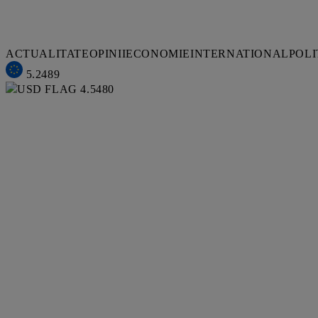
ACTUALITATE
OPINII
ECONOMIE
INTERNATIONAL
POLI
5.2489
4.5480