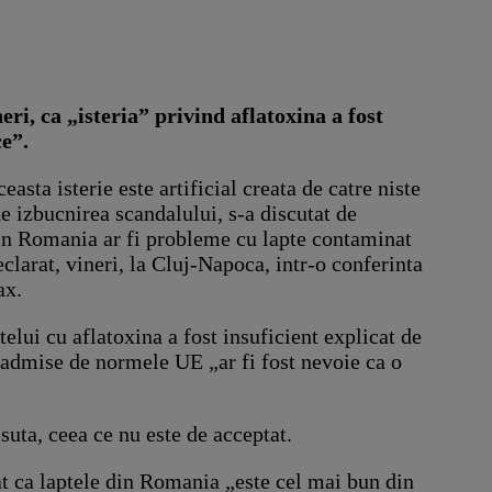
i, ca „isteria” privind aflatoxina a fost
ce”.
sta isterie este artificial creata de catre niste
e izbucnirea scandalului, s-a discutat de
i in Romania ar fi probleme cu lapte contaminat
clarat, vineri, la Cluj-Napoca, intr-o conferinta
ax.
lui cu aflatoxina a fost insuficient explicat de
ele admise de normele UE „ar fi fost nevoie ca o
 suta, ceea ce nu este de acceptat.
at ca laptele din Romania „este cel mai bun din