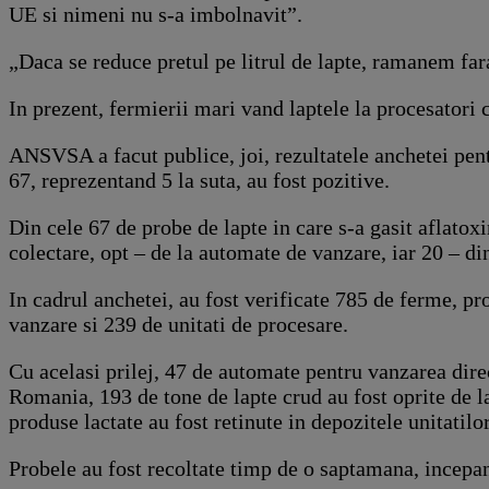
UE si nimeni nu s-a imbolnavit”.
„Daca se reduce pretul pe litrul de lapte, ramanem fa
In prezent, fermierii mari vand laptele la procesatori c
ANSVSA a facut publice, joi, rezultatele anchetei pent
67, reprezentand 5 la suta, au fost pozitive.
Din cele 67 de probe de lapte in care s-a gasit aflatox
colectare, opt – de la automate de vanzare, iar 20 – di
In cadrul anchetei, au fost verificate 785 de ferme, pr
vanzare si 239 de unitati de procesare.
Cu acelasi prilej, 47 de automate pentru vanzarea dire
Romania, 193 de tone de lapte crud au fost oprite de l
produse lactate au fost retinute in depozitele unitatilo
Probele au fost recoltate timp de o saptamana, incepan