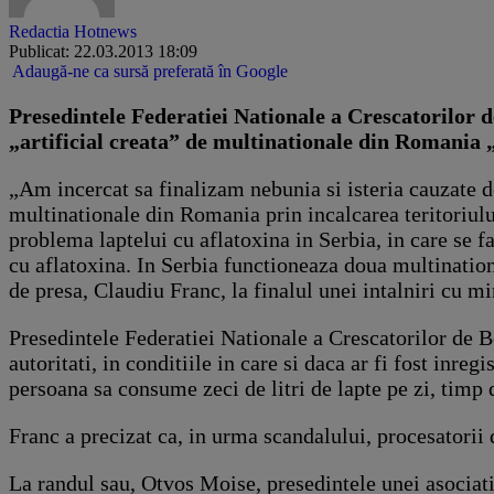
Redactia Hotnews
Publicat: 22.03.2013 18:09
Adaugă-ne ca sursă preferată în Google
Presedintele Federatiei Nationale a Crescatorilor d
„artificial creata” de multinationale din Romania „
„Am incercat sa finalizam nebunia si isteria cauzate de
multinationale din Romania prin incalcarea teritoriulu
problema laptelui cu aflatoxina in Serbia, in care se f
cu aflatoxina. In Serbia functioneaza doua multination
de presa, Claudiu Franc, la finalul unei intalniri cu m
Presedintele Federatiei Nationale a Crescatorilor de B
autoritati, in conditiile in care si daca ar fi fost inr
persoana sa consume zeci de litri de lapte pe zi, timp 
Franc a precizat ca, in urma scandalului, procesatorii d
La randul sau, Otvos Moise, presedintele unei asociati