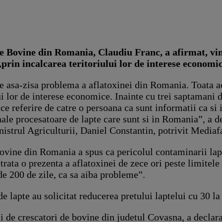
e Bovine din Romania, Claudiu Franc, a afirmat, viner
prin incalcarea teritoriului lor de interese economi
 asa-zisa problema a aflatoxinei din Romania. Toata acea
i lor de interese economice. Inainte cu trei saptamani d
ace referire de catre o persoana ca sunt informatii ca s
ale procesatoare de lapte care sunt si in Romania”, a de
inistrul Agriculturii, Daniel Constantin, potrivit Mediaf
ovine din Romania a spus ca pericolul contaminarii lapte
egistrata o prezenta a aflatoxinei de zece ori peste limit
de 200 de zile, ca sa aiba probleme”.
e lapte au solicitat reducerea pretului laptelui cu 30 la
i de crescatori de bovine din judetul Covasna, a declar