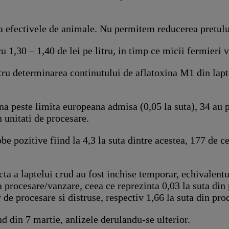
ra efectivele de animale. Nu permitem reducerea pretulu
u 1,30 – 1,40 de lei pe litru, in timp ce micii fermieri v
ru determinarea continutului de aflatoxina M1 din lapte 
ina peste limita europeana admisa (0,05 la suta), 34 au p
n unitati de procesare.
obe pozitive fiind la 4,3 la suta dintre acestea, 177 de 
cta a laptelui crud au fost inchise temporar, echivalent
a procesare/vanzare, ceea ce reprezinta 0,03 la suta din
r de procesare si distruse, respectiv 1,66 la suta din pr
d din 7 martie, anlizele derulandu-se ulterior.