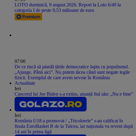
LOTO duminică, 9 august 2026. Report la Loto 6/49 la
categoria I de peste 9,53 milioane de euro
07:00
De ce riscă să piardă țările democratice lupta cu populismul.
„Ajunge. Până aici”. Nu putem tăcea când sunt negate legile
fizicii. Exemplul de care avem nevoie în România
Actualitate
Ieri
Cancerul lui Joe Biden s-a extins, anunță fiul său: „Nu e bine”
Ieri
România U18 a promovat / „Tricolorele” s-au calificat în
finala EuroBasket B de la Tulcea, iar naționala va reveni după
14 ani în prima ligă