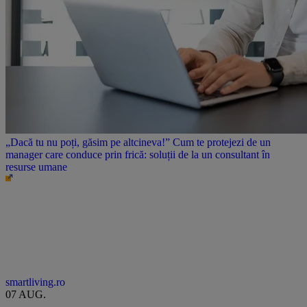
„Dacă tu nu poți, găsim pe altcineva!” Cum te protejezi de un
manager care conduce prin frică: soluții de la un consultant în
resurse umane
smartliving.ro
07 AUG.