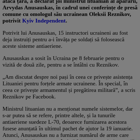
ataca țara, a declarat joi ministrul lituanian al apărării,
Arvydas Anusauskas, în cadrul unei conferințe de presă
comune cu omologul său ucrainean Oleksii Reznikov,
potrivit
Kyiv Independent
.
Potrivit lui Anusauskas, 15 instructori ucraineni au fost
deja instruiți pentru a-i învăța pe soldați să folosească
aceste sisteme antiaeriene.
Anusauskas a sosit în Ucraina pe 8 februarie pentru o
vizită de două zile, pentru a se întâlni cu Reznikov.
„Am discutat despre noi pași în ceea ce privește asistența
Lituaniei pentru forțele armate ucrainene. În special, în
ceea ce privește armamentul și pregătirea militară”, a scris
Reznikov pe Facebook.
Ministrul lituanian nu a menționat numele sistemelor, dar
s-ar putea să se refere, printre altele, și la tunurile
antiaeriene suedeze L-70, deoarece furnizarea acestora
fusese anunțată în ultimul pachet de ajutor la 19 ianuarie.
Atunci, Anusauskas nu a furnizat numărul de arme care