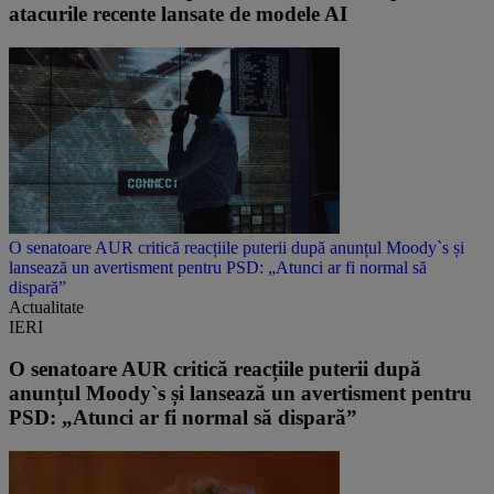
atacurile recente lansate de modele AI
O senatoare AUR critică reacțiile puterii după anunțul Moody`s și
lansează un avertisment pentru PSD: „Atunci ar fi normal să
dispară”
Actualitate
IERI
O senatoare AUR critică reacțiile puterii după
anunțul Moody`s și lansează un avertisment pentru
PSD: „Atunci ar fi normal să dispară”