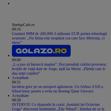
StartupCafe.ro
09:16
Granturi IMM de 200.000-3 milioane EUR pentru tehnologii
avansate: „Nu firma este neapărat cea care face diferența, ci
ideea”
09:00
„L-a pus să întoarcă mașina”. Doi jurnaliști celebri povestesc
lecțiile de viață date de Jorge, tatăl lui Messi: „Părinți care le
dau aripi copiilor”
Actualitate
08:51
Incident grav pe un aeroport aglomerat. Un Airbus A320 a
frânat brusc pentru a evita un Boeing Qatar Airways
Actualitate
08:28
INTERVIU Ce răspunde în cazul „bustului lui Octavian
Goga” directorul Institutului „Elie Wiesel”, întrebat de ce la