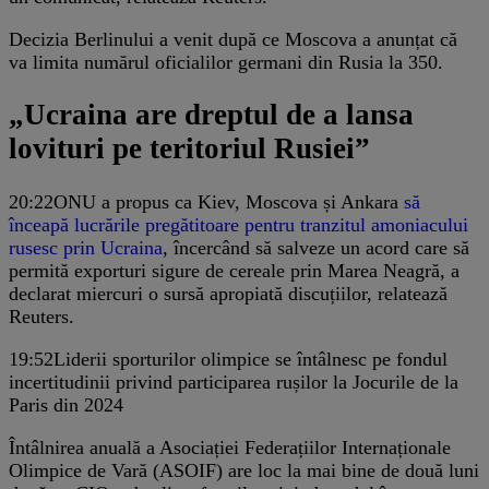
Decizia Berlinului a venit după ce Moscova a anunțat că
va limita numărul oficialilor germani din Rusia la 350.
„Ucraina are dreptul de a lansa
lovituri pe teritoriul Rusiei”
20:22
ONU a propus ca Kiev, Moscova și Ankara
să
înceapă lucrările pregătitoare pentru tranzitul amoniacului
rusesc prin Ucraina
, încercând să salveze un acord care să
permită exporturi sigure de cereale prin Marea Neagră, a
declarat miercuri o sursă apropiată discuțiilor, relatează
Reuters.
19:52
Liderii sporturilor olimpice se întâlnesc pe fondul
incertitudinii privind participarea rușilor la Jocurile de la
Paris din 2024
Întâlnirea anuală a Asociației Federațiilor Internaționale
Olimpice de Vară (ASOIF) are loc la mai bine de două luni