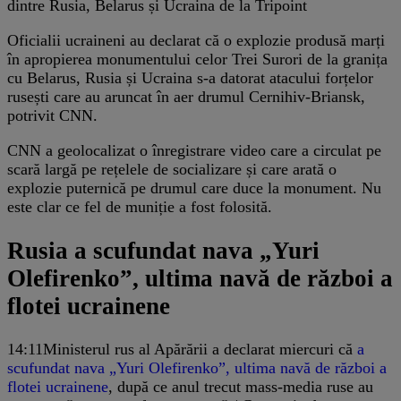
dintre Rusia, Belarus și Ucraina de la Tripoint
Oficialii ucraineni au declarat că o explozie produsă marți
în apropierea monumentului celor Trei Surori de la granița
cu Belarus, Rusia și Ucraina s-a datorat atacului forțelor
rusești care au aruncat în aer drumul Cernihiv-Briansk,
potrivit CNN.
CNN a geolocalizat o înregistrare video care a circulat pe
scară largă pe rețelele de socializare și care arată o
explozie puternică pe drumul care duce la monument. Nu
este clar ce fel de muniție a fost folosită.
Rusia a scufundat nava „Yuri
Olefirenko”, ultima navă de război a
flotei ucrainene
14:11
Ministerul rus al Apărării a declarat miercuri că
a
scufundat nava „Yuri Olefirenko”, ultima navă de război a
flotei ucrainene
, după ce anul trecut mass-media ruse au