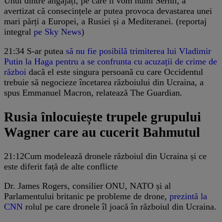
Unul dintre angajați, pe care îl vom numi Serhii, a
avertizat că consecințele ar putea provoca devastarea unei
mari părți a Europei, a Rusiei și a Mediteranei. (reportaj
integral
pe Sky News
)
21:34
S-ar putea
să nu fie posibilă trimiterea lui Vladimir
Putin la Haga pentru a se confrunta cu acuzații de crime de
război
dacă el este singura persoană cu care Occidentul
trebuie să negocieze încetarea războiului din Ucraina, a
spus Emmanuel Macron, relatează The Guardian.
Rusia înlocuiește trupele grupului
Wagner care au cucerit Bahmutul
21:12
Cum modelează dronele războiul din Ucraina și ce
este diferit față de alte conflicte
Dr. James Rogers, consilier ONU, NATO și al
Parlamentului britanic pe probleme de drone,
prezintă la
CNN
rolul pe care dronele îl joacă în războiul din Ucraina.