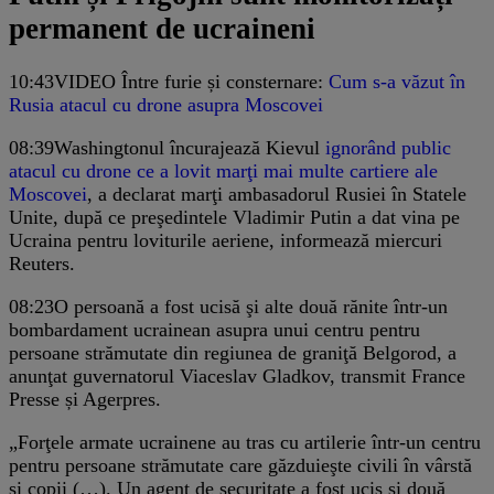
permanent de ucraineni
10:43
VIDEO Între furie și consternare:
Cum s-a văzut în
Rusia atacul cu drone asupra Moscovei
08:39
Washingtonul încurajează Kievul
ignorând public
atacul cu drone ce a lovit marţi mai multe cartiere ale
Moscovei
, a declarat marţi ambasadorul Rusiei în Statele
Unite, după ce preşedintele Vladimir Putin a dat vina pe
Ucraina pentru loviturile aeriene, informează miercuri
Reuters.
08:23
O persoană a fost ucisă şi alte două rănite într-un
bombardament ucrainean asupra unui centru pentru
persoane strămutate din regiunea de graniţă Belgorod, a
anunţat guvernatorul Viaceslav Gladkov, transmit France
Presse și Agerpres.
„Forţele armate ucrainene au tras cu artilerie într-un centru
pentru persoane strămutate care găzduieşte civili în vârstă
şi copii (…). Un agent de securitate a fost ucis şi două