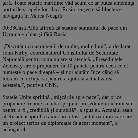
ţară. Toate statele maritime văd acum ce ar putea ameninţa
porturile şi apele lor, dacă Rusia reuşeşte să blocheze
navigaţia în Marea Neagră
00:33
Casa Albă afirmă că susține summitul de pace din
Ucraina – chiar și fără Rusia
„Discutăm cu ucrainenii de multe, multe luni”, a declarat
John Kirby, coordonatorul Consiliului de Securitate
Națională pentru comunicare strategică. „Președintele
Zelensky are o propunere în 10 puncte pentru ceea ce el
numește o pace dreaptă – și noi ajutăm încercând să
lucrăm cu echipa sa pentru a ajuta la actualizarea
acesteia.”, potrivit CNN.
Statele Unite sprijină „mișcările spre pace”, dar orice
propunere trebuie să aibă sprijinul președintelui ucrainean
pentru a fi „credibilă și durabilă”, a spus el. Actualul asalt
al Rusiei asupra Ucrainei nu a fost „actul națiunii care are
un proiect serios de diplomație în acest moment”, a
adăugat el.