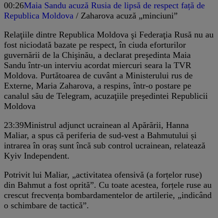
00:26
Maia Sandu acuză Rusia de lipsă de respect față de
Republica Moldova
/ Zaharova acuză „minciuni”
Relaţiile dintre Republica Moldova şi Federaţia Rusă nu au
fost niciodată bazate pe respect, în ciuda eforturilor
guvernării de la Chişinău, a declarat preşedinta Maia
Sandu într-un interviu acordat miercuri seara la TVR
Moldova. Purtătoarea de cuvânt a Ministerului rus de
Externe, Maria Zaharova, a respins, într-o postare pe
canalul său de Telegram, acuzaţiile preşedintei Republicii
Moldova
23:39
Ministrul adjunct ucrainean al Apărării, Hanna
Maliar, a spus că periferia de sud-vest a Bahmutului și
intrarea în oraș sunt încă sub control ucrainean, relatează
Kyiv Independent.
Potrivit lui Maliar, „activitatea ofensivă (a forțelor ruse)
din Bahmut a fost oprită”. Cu toate acestea, forțele ruse au
crescut frecvența bombardamentelor de artilerie, „indicând
o schimbare de tactică”.