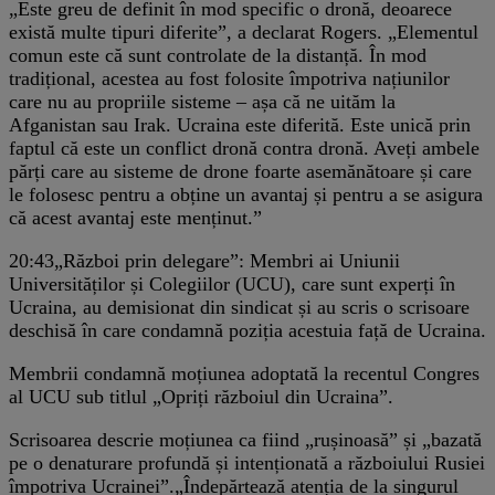
„Este greu de definit în mod specific o dronă, deoarece
există multe tipuri diferite”, a declarat Rogers. „Elementul
comun este că sunt controlate de la distanță. În mod
tradițional, acestea au fost folosite împotriva națiunilor
care nu au propriile sisteme – așa că ne uităm la
Afganistan sau Irak. Ucraina este diferită. Este unică prin
faptul că este un conflict dronă contra dronă. Aveți ambele
părți care au sisteme de drone foarte asemănătoare și care
le folosesc pentru a obține un avantaj și pentru a se asigura
că acest avantaj este menținut.”
20:43
„Război prin delegare”: Membri ai Uniunii
Universităților și Colegiilor (UCU), care sunt experți în
Ucraina, au demisionat din sindicat și au scris o scrisoare
deschisă în care condamnă poziția acestuia față de Ucraina.
Membrii condamnă moțiunea adoptată la recentul Congres
al UCU sub titlul „Opriți războiul din Ucraina”.
Scrisoarea descrie moțiunea ca fiind „rușinoasă” și „bazată
pe o denaturare profundă și intenționată a războiului Rusiei
împotriva Ucrainei”.
„Îndepărtează atenția de la singurul