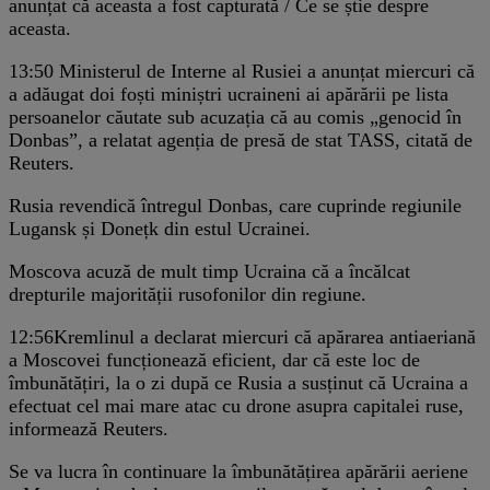
anunțat că aceasta a fost capturată / Ce se știe despre
aceasta.
13:50
Ministerul de Interne al Rusiei a anunțat miercuri că
a adăugat doi foști miniștri ucraineni ai apărării pe lista
persoanelor căutate sub acuzația că au comis „genocid în
Donbas”, a relatat agenția de presă de stat TASS, citată de
Reuters.
Rusia revendică întregul Donbas, care cuprinde regiunile
Lugansk și Donețk din estul Ucrainei.
Moscova acuză de mult timp Ucraina că a încălcat
drepturile majorității rusofonilor din regiune.
12:56
Kremlinul a declarat miercuri că apărarea antiaeriană
a Moscovei funcționează eficient, dar că este loc de
îmbunătățiri, la o zi după ce Rusia a susținut că Ucraina a
efectuat cel mai mare atac cu drone asupra capitalei ruse,
informează Reuters.
Se va lucra în continuare la îmbunătățirea apărării aeriene