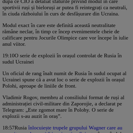
după ce CIO a detaliat sfaturile privind modul în care
sportivii ruși și bieloruși ar putea fi reintegrați ca neutrali,
în ciuda războiului în curs de desfășurare din Ucraina.
Modul exact în care este definită această neutralitate
rămâne neclar, în timp ce încep evenimentele cheie de
calificare pentru Jocurile Olimpice care vor începe în iulie
anul viitor.
19:10
O serie de explozii în orașul controlat de Rusia în
sudul Ucrainei
Un oficial de rang înalt numit de Rusia în sudul ocupat al
Ucrainei spune că a avut loc o serie de explozii în orașul
Polohi, aproape de liniile de front.
Vladimir Rogov, membru al consiliului format de ruși al
administrației civil-militare din Zaporojie, a declarat pe
Telegram: „Este zgomot mare în Polohy. O serie de
explozii s-au auzit în oraș”.
18:57
Rusia
înlocuiește trupele grupului Wagner care au