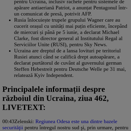
pentru Ucraina, inclusiv rachete pentru sistemele de
apărare antiaeriană Patriot, a anunțat Pentagonul într-
un comunicat de presă, potrivit AFP.
Rusia înlocuiește trupele grupului Wagner care au
cucerit orașul cu unități mai puțin eficiente, începând
de miercuri și până pe 5 iunie, a declarat Michael
Clarke, fost director general al Institutului Regal al
Serviciilor Unite (RUSI), pentru Sky News.
Ucraina are dreptul de a lansa lovituri pe teritoriul
Rusiei atunci când se califică drept autoapărare, a
declarat purtătorul de cuvânt al guvernului german
Steffen Hebestreit pentru Deutsche Welle pe 31 mai,
relatează Kyiv Independent.
Principalele informații despre
războiul din Ucraina, ziua 462,
LIVETEXT:
00:43
Zelenski:
Regiunea Odesa este una dintre bazele
securităţii
pentru întregul nostru sud şi, prin urmare, pentru