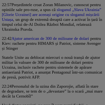
22:57
Președintele croat Zoran Milanovic, cunoscut pentru
opiniile sale pro-ruse, a spus că
sloganul „Slava Ukrainia”
[Glorie Ucrainei] are aceeași origine cu sloganul mișcării
Ustașa
, un grup de extremă dreaptă care a activat în țară în
timpul celui de-Al Doilea Război Mondial, relatează
Ukrainska Pravda.
22:42
Ajutor american de 300 de milioane de dolari
pentru
Kiev: rachete pentru HIMARS și Patriot, sisteme Avenger
și Stinger
Statele Unite au deblocat miercuri o nouă tranșă de ajutor
militar în valoare de 300 de milioane de dolari pentru
Ucraina, inclusiv rachete pentru sistemele de apărare
antiaeriană Patriot, a anunțat Pentagonul într-un comunicat
de presă, potrivit AFP.
22:24
Personalul de la uzina din Zaporojie, aflată în stare
de degradare, se tem de o „devastare” la o scară „mai mare
decât la Cernobîl”