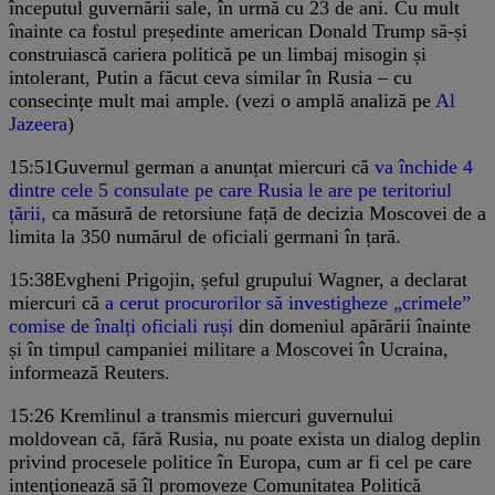
începutul guvernării sale, în urmă cu 23 de ani. Cu mult
înainte ca fostul președinte american Donald Trump să-și
construiască cariera politică pe un limbaj misogin și
intolerant, Putin a făcut ceva similar în Rusia – cu
consecințe mult mai ample. (vezi o amplă analiză pe
Al
Jazeera
)
15:51
Guvernul german a anunțat miercuri că
va închide 4
dintre cele 5 consulate pe care Rusia le are pe teritoriul
țării,
ca măsură de retorsiune față de decizia Moscovei de a
limita la 350 numărul de oficiali germani în țară.
15:38
Evgheni Prigojin, șeful grupului Wagner, a declarat
miercuri că
a cerut procurorilor să investigheze „crimele”
comise de înalți oficiali ruși
din domeniul apărării înainte
și în timpul campaniei militare a Moscovei în Ucraina,
informează Reuters.
15:26
Kremlinul a transmis miercuri guvernului
moldovean că, fără Rusia, nu poate exista un dialog deplin
privind procesele politice în Europa, cum ar fi cel pe care
intenţionează să îl promoveze Comunitatea Politică