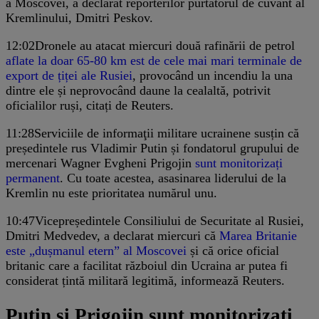
a Moscovei, a declarat reporterilor purtătorul de cuvânt al
Kremlinului, Dmitri Peskov.
12:02
Dronele au atacat miercuri două rafinării de petrol
aflate la doar 65-80 km est de cele mai mari terminale de
export de țiței ale Rusiei
, provocând un incendiu la una
dintre ele și neprovocând daune la cealaltă, potrivit
oficialilor ruși, citați de Reuters.
11:28
Serviciile de informaţii militare ucrainene susțin că
președintele rus Vladimir Putin și fondatorul grupului de
mercenari Wagner Evgheni Prigojin
sunt monitorizați
permanent
. Cu toate acestea, asasinarea liderului de la
Kremlin nu este prioritatea numărul unu.
10:47
Vicepreședintele Consiliului de Securitate al Rusiei,
Dmitri Medvedev, a declarat miercuri că
Marea Britanie
este „dușmanul etern” al Moscovei
și că orice oficial
britanic care a facilitat războiul din Ucraina ar putea fi
considerat țintă militară legitimă, informează Reuters.
Putin și Prigojin sunt monitorizați