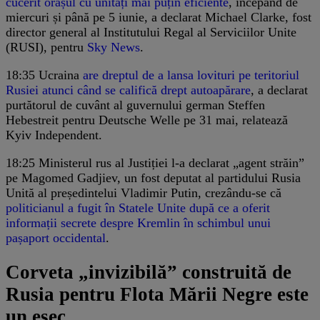
cucerit orașul cu unități mai puțin eficiente
, începând de
miercuri și până pe 5 iunie, a declarat Michael Clarke, fost
director general al Institutului Regal al Serviciilor Unite
(RUSI), pentru
Sky News
.
18:35
Ucraina
are dreptul de a lansa lovituri pe teritoriul
Rusiei atunci când se califică drept autoapărare
, a declarat
purtătorul de cuvânt al guvernului german Steffen
Hebestreit pentru Deutsche Welle pe 31 mai, relatează
Kyiv Independent.
18:25
Ministerul rus al Justiției l-a declarat „agent străin”
pe Magomed Gadjiev, un fost deputat al partidului Rusia
Unită al președintelui Vladimir Putin, crezându-se că
politicianul a fugit în Statele Unite după ce a oferit
informații secrete despre Kremlin în schimbul unui
pașaport occidental
.
Corveta „invizibilă” construită de
Rusia pentru Flota Mării Negre este
un eșec