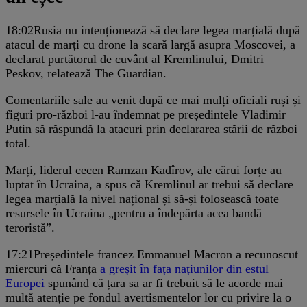
18:02
Rusia nu intenționează să declare legea marțială după
atacul de marți cu drone la scară largă asupra Moscovei, a
declarat purtătorul de cuvânt al Kremlinului, Dmitri
Peskov, relatează The Guardian.
Comentariile sale au venit după ce mai mulți oficiali ruși și
figuri pro-război l-au îndemnat pe președintele Vladimir
Putin să răspundă la atacuri prin declararea stării de război
total.
Marți, liderul cecen Ramzan Kadîrov, ale cărui forțe au
luptat în Ucraina, a spus că Kremlinul ar trebui să declare
legea marțială la nivel național și să-și folosească toate
resursele în Ucraina „pentru a îndepărta acea bandă
teroristă”.
17:21
Președintele francez Emmanuel Macron a recunoscut
miercuri că Franța
a greșit în fața națiunilor din estul
Europei
spunând că țara sa ar fi trebuit să le acorde mai
multă atenție pe fondul avertismentelor lor cu privire la o