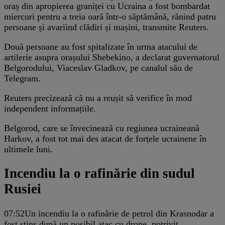
oraș din apropierea graniței cu Ucraina a fost bombardat
miercuri pentru a treia oară într-o săptămână, rănind patru
persoane și avariind clădiri și mașini, transmite Reuters.
Două persoane au fost spitalizate în urma atacului de
artilerie asupra orașului Shebekino, a declarat guvernatorul
Belgorodului, Viaceslav Gladkov, pe canalul său de
Telegram.
Reuters precizează că nu a reușit să verifice în mod
independent informațiile.
Belgorod, care se învecinează cu regiunea ucraineană
Harkov, a fost tot mai des atacat de forțele ucrainene în
ultimele luni.
Incendiu la o rafinărie din sudul
Rusiei
07:52
Un incendiu la o rafinărie de petrol din Krasnodar a
fost stins după un posibil atac cu drone, potrivit