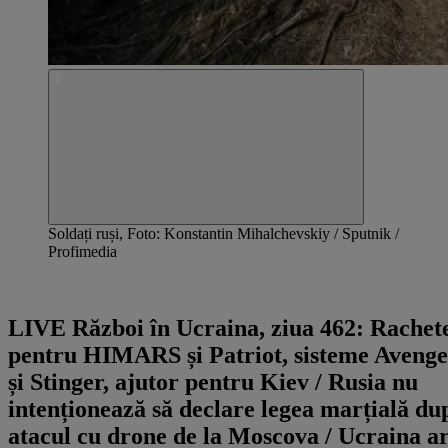
Soldați ruși, Foto: Konstantin Mihalchevskiy / Sputnik /
Profimedia
Ultima știre - 00:33
LIVE Război în Ucraina, ziua 462: Rachet
pentru HIMARS și Patriot, sisteme Avenge
și Stinger, ajutor pentru Kiev / Rusia nu
intenționează să declare legea marțială du
atacul cu drone de la Moscova / Ucraina a