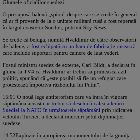
Glumele oficialilor suedezi
O presupusă balenă „spion” despre care se crede în general
că ar fi provenit de la o unitate militară rusă a fost reperată
în largul coastelor Suediei, potrivit Sky News.
Se crede că beluga, numită Hvaldimir de către observatorii
de balene,
a fost echipată cu un ham de fabricație rusească
care include suporturi pentru camere de luat vederi.
Fostul ministru suedez de externe, Carl Bildt, a declarat în
glumă la TV4 că Hvaldimir ar trebui să primească azil
politic, spunând că „este posibil să fie un refugiat care
protestează împotriva războiului lui Putin”.
15:01
O nouă lege antiterorism care va intra în vigoare
săptămâna aceasta
ar trebui să deschidă calea aderării
Suediei la NATO în următoarele săptămâni
prin ridicarea
vetoului Turciei, a declarat miercuri șeful diplomației
suedeze.
14:52
Explozie în apropierea monumentului de la granița