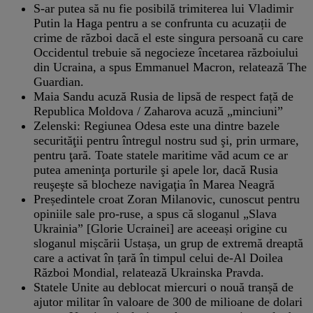
S-ar putea să nu fie posibilă trimiterea lui Vladimir
Putin la Haga pentru a se confrunta cu acuzații de
crime de război dacă el este singura persoană cu care
Occidentul trebuie să negocieze încetarea războiului
din Ucraina, a spus Emmanuel Macron, relatează The
Guardian.
Maia Sandu acuză Rusia de lipsă de respect față de
Republica Moldova / Zaharova acuză „minciuni”
Zelenski: Regiunea Odesa este una dintre bazele
securităţii pentru întregul nostru sud şi, prin urmare,
pentru ţară. Toate statele maritime văd acum ce ar
putea ameninţa porturile şi apele lor, dacă Rusia
reuşeşte să blocheze navigaţia în Marea Neagră
Președintele croat Zoran Milanovic, cunoscut pentru
opiniile sale pro-ruse, a spus că sloganul „Slava
Ukrainia” [Glorie Ucrainei] are aceeași origine cu
sloganul mișcării Ustașa, un grup de extremă dreaptă
care a activat în țară în timpul celui de-Al Doilea
Război Mondial, relatează Ukrainska Pravda.
Statele Unite au deblocat miercuri o nouă tranșă de
ajutor militar în valoare de 300 de milioane de dolari