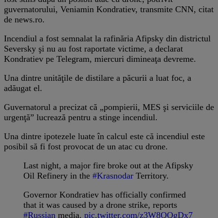
guvernatorului, Veniamin Kondratiev, transmite CNN, citat
de news.ro.
Incendiul a fost semnalat la rafinăria Afipsky din districtul
Seversky şi nu au fost raportate victime, a declarat
Kondratiev pe Telegram, miercuri dimineaţa devreme.
Una dintre unităţile de distilare a păcurii a luat foc, a
adăugat el.
Guvernatorul a precizat că „pompierii, MES şi serviciile de
urgenţă” lucrează pentru a stinge incendiul.
Una dintre ipotezele luate în calcul este că incendiul este
posibil să fi fost provocat de un atac cu drone.
Last night, a major fire broke out at the Afipsky
Oil Refinery in the
#Krasnodar
Territory.
Governor Kondratiev has officially confirmed
that it was caused by a drone strike, reports
#Russian
media.
pic.twitter.com/z3W8QQgDx7