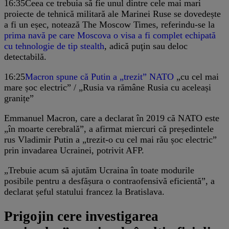
16:35
Ceea ce trebuia să fie unul dintre cele mai mari
proiecte de tehnică militară ale Marinei Ruse se dovedește
a fi un eșec, notează The Moscow Times, referindu-se la
prima navă pe care Moscova o visa a fi complet echipată
cu tehnologie de tip stealth
, adică puţin sau deloc
detectabilă.
16:25
Macron spune că Putin a „trezit” NATO
„cu cel mai
mare șoc electric” / „Rusia va rămâne Rusia cu aceleași
granițe”
Emmanuel Macron, care a declarat în 2019 că NATO este
„în moarte cerebrală”, a afirmat miercuri că președintele
rus Vladimir Putin a „trezit-o cu cel mai rău șoc electric”
prin invadarea Ucrainei, potrivit AFP.
„Trebuie acum să ajutăm Ucraina în toate modurile
posibile pentru a desfășura o contraofensivă eficientă”, a
declarat șeful statului francez la Bratislava.
Prigojin cere investigarea