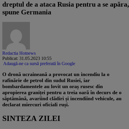
dreptul de a ataca Rusia pentru a se apăra,
spune Germania
Redactia Hotnews
Publicat: 31.05.2023 10:55
Adaugă-ne ca sursă preferată în Google
O dronă ucraineană a provocat un incendiu la o
rafinărie de petrol din sudul Rusiei, iar
bombardamentele au lovit un oraș rusesc din
apropierea graniței pentru a treia oară în decurs de o
săptămână, avariind clădiri și incendiind vehicule, au
declarat miercuri oficiali ruși.
SINTEZA ZILEI