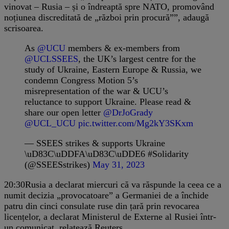
vinovat – Rusia – și o îndreaptă spre NATO, promovând
noțiunea discreditată de „război prin procură””, adaugă
scrisoarea.
As
@UCU
members & ex-members from
@UCLSSEES
, the UK’s largest centre for the
study of Ukraine, Eastern Europe & Russia, we
condemn Congress Motion 5’s
misrepresentation of the war & UCU’s
reluctance to support Ukraine. Please read &
share our open letter
@DrJoGrady
@UCL_UCU
pic.twitter.com/Mg2kY3SKxm
— SSEES strikes & supports Ukraine
\uD83C\uDDFA\uD83C\uDDE6 #Solidarity
(@SSEESstrikes)
May 31, 2023
20:30
Rusia a declarat miercuri că va răspunde la ceea ce a
numit decizia „provocatoare” a Germaniei de a închide
patru din cinci consulate ruse din țară prin revocarea
licențelor, a declarat Ministerul de Externe al Rusiei într-
un comunicat, relatează Reuters.