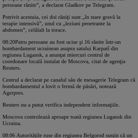
persoane rănite”, a declarat Gladkov pe Telegram.
Potrivit acestuia, cei doi răniţi sunt „în stare gravă la
terapie intensivă”, unul cu „leziuni penetrante la
abdomen”, celălalt la torace.
08:20
Patru persoane au fost ucise şi 16 rănite într-un
bombardament ucrainean asupra satului Karpatî din
regiunea Lugansk, a anunţat miercuri centrul de
coordonare locală instalat de Moscova, citat de agenţia
Reuters.
Centrul a declarat pe canalul său de mesagerie Telegram că
bombardamentul a lovit o fermă de păsări, notează
Agerpres.
Reuters nu a putut verifica independent informaţiile.
Moscova controlează aproape toată regiunea Lugansk din
Ucraina.
08:06
Autoritățile ruse din regiunea Belgorod susțin că un