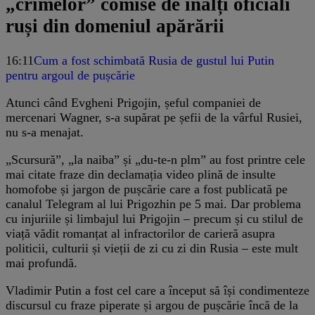
„crimelor” comise de înalți oficiali
ruși din domeniul apărării
16:11
Cum a fost schimbată Rusia de gustul lui Putin
pentru argoul de pușcărie
Atunci când Evgheni Prigojin, șeful companiei de
mercenari Wagner, s-a supărat pe șefii de la vârful Rusiei,
nu s-a menajat.
„Scursură”, „la naiba” și „du-te-n plm” au fost printre cele
mai citate fraze din declamația video plină de insulte
homofobe și jargon de pușcărie care a fost publicată pe
canalul Telegram al lui Prigozhin pe 5 mai. Dar problema
cu injuriile și limbajul lui Prigojin – precum și cu stilul de
viață vădit romanțat al infractorilor de carieră asupra
politicii, culturii și vieții de zi cu zi din Rusia – este mult
mai profundă.
Vladimir Putin a fost cel care a început să își condimenteze
discursul cu fraze piperate și argou de pușcărie încă de la