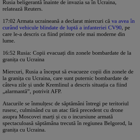
Rusia beligerantă înainte de invazia sa în Ucraina,
relatează Reuters.
17:02
Armata ucraineană a declarat miercuri că
va avea în
curând vehicule blindate de luptă a infanteriei CV90
, pe
care le-a descris ca fiind printre cele mai moderne din
lume.
16:52
Rusia: Copii evacuați din zonele bombardate de la
granița cu Ucraina
Miercuri, Rusia a început să evacueze copii din zonele de
la granița cu Ucraina, care sunt puternic bombardate de
câteva zile și unde Kremlinul a descris situația ca fiind
„alarmantă”, potrivit AFP.
Atacurile se înmulțesc de săptămâni întregi pe teritoriul
rusesc, culminând cu un atac fără precedent cu drone
asupra Moscovei marți și cu o incursiune armată
spectaculoasă săptămâna trecută în regiunea Belgorod, la
granița cu Ucraina.