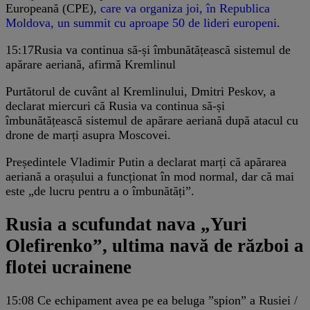
Europeană (CPE),
care va organiza joi, în Republica
Moldova, un summit cu aproape 50 de lideri europeni
.
15:17
Rusia va continua să-și îmbunătățească sistemul de
apărare aeriană, afirmă Kremlinul
Purtătorul de cuvânt al Kremlinului, Dmitri Peskov, a
declarat miercuri că Rusia va continua să-și
îmbunătățească sistemul de apărare aeriană după atacul cu
drone de marți asupra Moscovei.
Președintele Vladimir Putin a declarat marți că apărarea
aeriană a orașului a funcționat în mod normal, dar că mai
este „de lucru pentru a o îmbunătăți”.
Rusia a scufundat nava „Yuri
Olefirenko”, ultima navă de război a
flotei ucrainene
15:08
​Ce echipament avea pe ea beluga ”spion” a Rusiei /