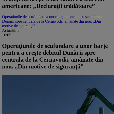
americane: „Declarații trădătoare”
Operaţiunile de scufundare a unor barje pentru a creşte debitul
Dunării spre centrala de la Cernavodă, amânate din nou. „Din
motive de siguranţă”
Actualitate
16:05
Operaţiunile de scufundare a unor barje
pentru a creşte debitul Dunării spre
centrala de la Cernavodă, amânate din
nou. „Din motive de siguranţă”