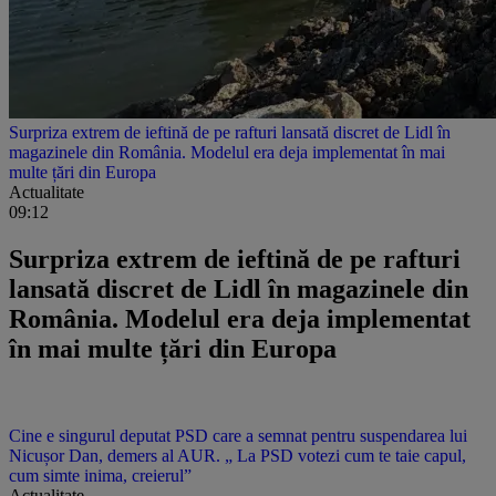
Surpriza extrem de ieftină de pe rafturi lansată discret de Lidl în
magazinele din România. Modelul era deja implementat în mai
multe țări din Europa
Actualitate
09:12
Surpriza extrem de ieftină de pe rafturi
lansată discret de Lidl în magazinele din
România. Modelul era deja implementat
în mai multe țări din Europa
Cine e singurul deputat PSD care a semnat pentru suspendarea lui
Nicușor Dan, demers al AUR. „ La PSD votezi cum te taie capul,
cum simte inima, creierul”
Actualitate