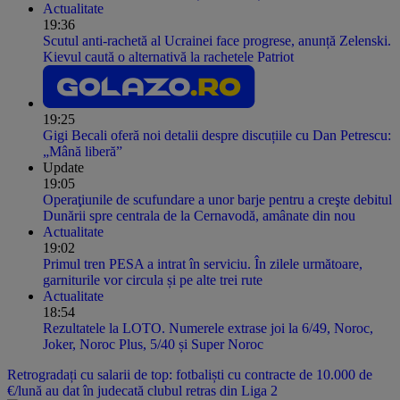
Actualitate
19:36
Scutul anti-rachetă al Ucrainei face progrese, anunță Zelenski.
Kievul caută o alternativă la rachetele Patriot
19:25
Gigi Becali oferă noi detalii despre discuțiile cu Dan Petrescu:
„Mână liberă”
Update
19:05
Operaţiunile de scufundare a unor barje pentru a creşte debitul
Dunării spre centrala de la Cernavodă, amânate din nou
Actualitate
19:02
Primul tren PESA a intrat în serviciu. În zilele următoare,
garniturile vor circula și pe alte trei rute
Actualitate
18:54
Rezultatele la LOTO. Numerele extrase joi la 6/49, Noroc,
Joker, Noroc Plus, 5/40 și Super Noroc
Retrogradați cu salarii de top: fotbaliști cu contracte de 10.000 de
€/lună au dat în judecată clubul retras din Liga 2