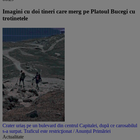
Imagini cu doi tineri care merg pe Platoul Bucegi cu
trotinetele
Crater uriaș pe un bulevard din centrul Capitalei, după ce carosabilul
s-a surpat. Traficul este restricţionat / Anunțul Primăriei
Actualitate