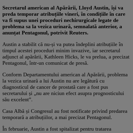
Secretarul american al Apărării, Lloyd Austin, își va
preda temporar atribuțiile vineri, în condițiile în care
va fi supus unei proceduri nechirurgicale legate de
problema sa la vezica urinară, semnalată anterior, a
anunțat Pentagonul, potrivit Reuters.
Austin a stabilit că nu-și va putea îndeplini atribuțiile în
timpul acestei proceduri minim invazive, iar secretarul
adjunct al apărării, Kathleen Hicks, le va prelua, a precizat
Pentagonul, într-un comunicat de presă.
Conform Departamentului american al Apărării, problema
la vezica urinară a lui Austin nu are legătură cu
diagnosticul de cancer de prostată care a fost pus
secretarului și „nu are niciun efect asupra prognosticului
său excelent”.
Casa Albă și Congresul au fost notificate privind predarea
temporară a atribuțiilor, a mai precizat Pentagonul.
În februarie, Austin a fost spitalizat pentru tratarea