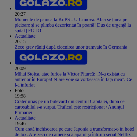
20:27
Momente de panică la KuPS - U Craiova. Abia se ținea pe
picioare și se plimba dezorientat în poartă! Dus de urgență la
spital | FOTO
Actualitate
20:15
Zece grav răniți după ciocnirea unor tramvaie în Germania
20:09
Mihai Stoica, atac furios la Victor Pițurcă: „N-a existat ca
antrenor în Europa! N-are voie să vorbească în fața mea”. Ce
l-a înfuriat
Foto
19:58
Crater uriaș pe un bulevard din centrul Capitalei, după ce
carosabilul s-a surpat. Traficul este restricţionat / Anunțul
Primăriei
Actualitate
19:46
Cum arată închisoarea pe care Japonia a transformat-o în hotel
de lux. Are zeci de camere și a apărut și într-un serial Netflix