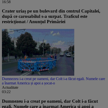
16:58
Crater uriaș pe un bulevard din centrul Capitalei,
după ce carosabilul s-a surpat. Traficul este
restricţionat / Anunțul Primăriei
Dumnezeu i-a creat pe oameni, dar Colt i-a făcut egali. Numele care
a înarmat America și apoi a șocat-o
Actualitate
03:22
Dumnezeu i-a creat pe oameni, dar Colt i-a făcut
egali. Numele care a înarmat America și apoi a