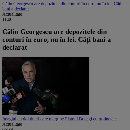
Călin Georgescu are depozitele din conturi în euro, nu în lei. Câți
bani a declarat
Actualitate
11:00
Călin Georgescu are depozitele din
conturi în euro, nu în lei. Câți bani a
declarat
Imagini cu doi tineri care merg pe Platoul Bucegi cu trotinetele
Actualitate
06:29