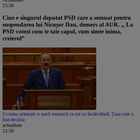
15:36
Cine e singurul deputat PSD care a semnat pentru
suspendarea lui Nicușor Dan, demers al AUR. „ La
PSD votezi cum te taie capul, cum simte inima,
creierul”
Ucraina primește o navă rusească cu tot cu încărcătură. Țara care a
luat decizia
actualitate
12:56