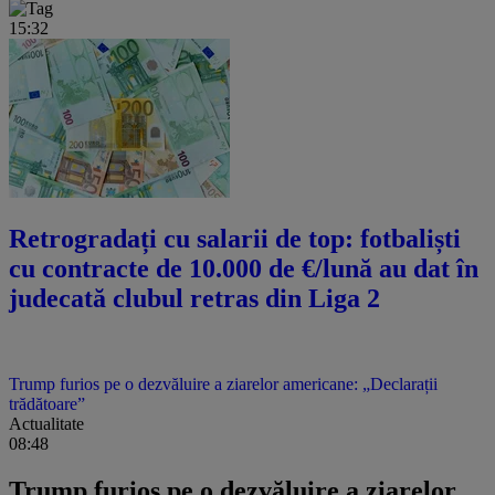
15:32
Retrogradați cu salarii de top: fotbaliști
cu contracte de 10.000 de €/lună au dat în
judecată clubul retras din Liga 2
Trump furios pe o dezvăluire a ziarelor americane: „Declarații
trădătoare”
Actualitate
08:48
Trump furios pe o dezvăluire a ziarelor