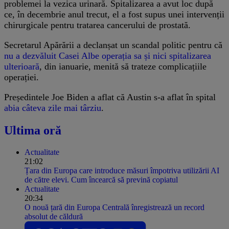
problemei la vezica urinară. Spitalizarea a avut loc după
ce, în decembrie anul trecut, el a fost supus unei intervenții
chirurgicale pentru tratarea cancerului de prostată.
Secretarul Apărării a declanșat un scandal politic pentru că
nu a dezvăluit Casei Albe operația sa și nici spitalizarea
ulterioară
, din ianuarie, menită să trateze complicațiile
operației.
Președintele Joe Biden a aflat că Austin s-a aflat în spital
abia câteva zile mai târziu
.
Ultima oră
Actualitate
21:02
Țara din Europa care introduce măsuri împotriva utilizării AI
de către elevi. Cum încearcă să prevină copiatul
Actualitate
20:34
O nouă țară din Europa Centrală înregistrează un record
absolut de căldură