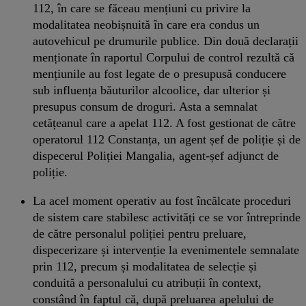
112, în care se făceau mențiuni cu privire la
modalitatea neobișnuită în care era condus un
autovehicul pe drumurile publice. Din două declarații
menționate în raportul Corpului de control rezultă că
mențiunile au fost legate de o presupusă conducere
sub influența băuturilor alcoolice, dar ulterior și
presupus consum de droguri. Asta a semnalat
cetățeanul care a apelat 112. A fost gestionat de către
operatorul 112 Constanța, un agent șef de poliție și de
dispecerul Poliției Mangalia, agent-șef adjunct de
poliție.
La acel moment operativ au fost încălcate proceduri
de sistem care stabilesc activități ce se vor întreprinde
de către personalul poliției pentru preluare,
dispecerizare și intervenție la evenimentele semnalate
prin 112, precum și modalitatea de selecție și
conduită a personalului cu atribuții în context,
constând în faptul că, după preluarea apelului de