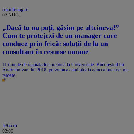
smartliving.ro
07 AUG.
„Dacă tu nu poți, găsim pe altcineva!”
Cum te protejezi de un manager care
conduce prin frică: soluții de la un
consultant în resurse umane
11 minute de răpăială feciorelnică la Universitate. Bucureștiul lui
Andrei în vara lui 2018, pe vremea când ploaia aducea bucurie, nu
teroare
b365.ro
03:00