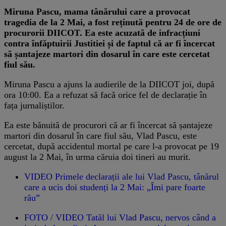
Miruna Pascu, mama tânărului care a provocat
tragedia de la 2 Mai, a fost reținută pentru 24 de ore de
procurorii DIICOT. Ea este acuzată de infracțiuni
contra înfăptuirii Justitiei și de faptul că ar fi încercat
să șantajeze martori din dosarul în care este cercetat
fiul său.
Miruna Pascu a ajuns la audierile de la DIICOT joi, după
ora 10:00. Ea a refuzat să facă orice fel de declarație în
fața jurnaliștilor.
Ea este bănuită de procurori că ar fi încercat să șantajeze
martori din dosarul în care fiul său, Vlad Pascu, este
cercetat, după accidentul mortal pe care l-a provocat pe 19
august la 2 Mai, în urma căruia doi tineri au murit.
VIDEO Primele declarații ale lui Vlad Pascu, tânărul
care a ucis doi studenți la 2 Mai: „Îmi pare foarte
rău”
FOTO / VIDEO Tatăl lui Vlad Pascu, nervos când a