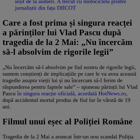
ieșit de la audieri. A trecut cu motocicleta printre
jurnaliștii din fața DIICOT
Care a fost prima și singura reacței
a părinților lui Vlad Pascu după
tragedia de la 2 Mai: „Nu încercăm
să-l absolvim de rigorile legii”
„Nu încercăm să-l absolvim pe fiul nostru de rigorile legii,
suntem conștienți de implicațiile pe care le va avea această
tragedie asupra vieții lui și nu încercam să-l ferim de
răspunderea pentru faptele sale” – spuneau părinții lui Vlad
Pascu
în singura reacție oficială, acordată HotNews.ro
,
după accidentul mortal produs de fiul lor în vârstă de 19
ani.
Filmul unui eșec al Poliției Române
Tragedia de la 2 Mai a aruncat într-un nou scandal Poliția