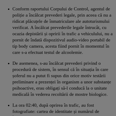
Conform raportului Corpului de Control, agentul de
poliție a încălcat prevederi legale, prin aceea că nu a
ridicat plăcuțele de înmatriculare ale autoturismului
verificat. A încălcat prevederile legale întrucât, cu
ocazia depistării și opririi în trafic a vehiculului, nu a
pornit de îndată dispozitivul audio-video portabil de
tip body camera, acesta fiind pornit în momentul în
care s-a efectuat testul de alcoolemie.
De asemenea, s-au încălcat prevederi privind o
procedură de sistem, în sensul că în situația în care
șoferul nu a putut fi supus din orice motiv testării
preliminare a prezenței în organism a unor substanțe
psihoactive, erau obligați să-l conducă la o unitate
medicală în vederea recoltării de mostre biologice.
La ora 02:40, după oprirea în trafic, au fost
fotografiate: cartea de identitate și numărul de