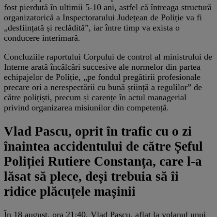
fost pierdută în ultimii 5-10 ani, astfel că întreaga structură
organizatorică a Inspectoratului Județean de Poliție va fi
„desființată și reclădită”, iar între timp va exista o
conducere interimară.
Concluziile raportului Corpului de control al ministrului de
Interne arată încălcări succesive ale normelor din partea
echipajelor de Poliție, „pe fondul pregătirii profesionale
precare ori a nerespectării cu bună știință a regulilor” de
către polițiști, precum și carențe în actul managerial
privind organizarea misiunilor din competență.
Vlad Pascu, oprit în trafic cu o zi
înaintea accidentului de către Șeful
Poliției Rutiere Constanța, care l-a
lăsat să plece, deși trebuia să îi
ridice plăcuțele mașinii
În 18 august, ora 21:40, Vlad Pascu, aflat la volanul unui