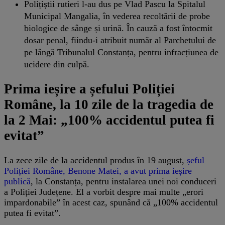
Polițiștii rutieri l-au dus pe Vlad Pascu la Spitalul
Municipal Mangalia, în vederea recoltării de probe
biologice de sânge și urină. În cauză a fost întocmit
dosar penal, fiindu-i atribuit număr al Parchetului de
pe lângă Tribunalul Constanța, pentru infracțiunea de
ucidere din culpă.
Prima ieșire a șefului Poliției
Române, la 10 zile de la tragedia de
la 2 Mai: „100% accidentul putea fi
evitat”
La zece zile de la accidentul produs în 19 august,
șeful
Poliției Române, Benone Matei, a avut prima ieșire
publică
, la Constanța, pentru instalarea unei noi conduceri
a Poliției Județene. El a vorbit despre mai multe „erori
impardonabile” în acest caz, spunând că „100% accidentul
putea fi evitat”.