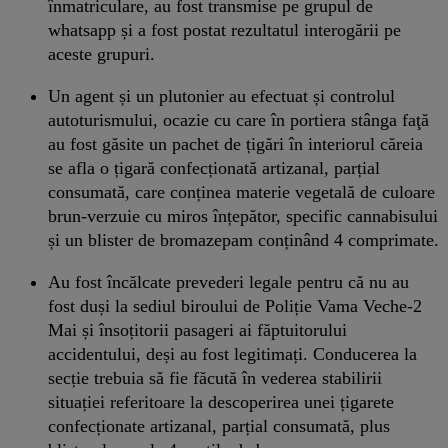
înmatriculare, au fost transmise pe grupul de
whatsapp și a fost postat rezultatul interogării pe
aceste grupuri.
Un agent și un plutonier au efectuat și controlul
autoturismului, ocazie cu care în portiera stânga faţă
au fost găsite un pachet de țigări în interiorul căreia
se afla o țigară confecționată artizanal, parțial
consumată, care conținea materie vegetală de culoare
brun-verzuie cu miros înțepător, specific cannabisului
și un blister de bromazepam conținând 4 comprimate.
Au fost încălcate prevederi legale pentru că nu au
fost duși la sediul biroului de Poliție Vama Veche-2
Mai și însoțitorii pasageri ai făptuitorului
accidentului, deși au fost legitimați. Conducerea la
secție trebuia să fie făcută în vederea stabilirii
situației referitoare la descoperirea unei țigarete
confecționate artizanal, parțial consumată, plus