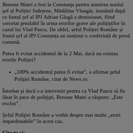
Benone Matei a fost la Constanţa pentru numirea noului
şef al Poliției Județene, Mădălina Vlangăr, instalată după
ce fostul șef al IPJ Adrian Glugă a demisionat, fiind
cercetat prealabil în urma erorilor grave ale polițiștilor în
cazul lui Vlad Pascu. De altfel, șeful Poliției Române și
fostul șef al IPJ Constanța au susținut o conferință de presă
comună.
Putea fi evitat accidentul de la 2 Mai, dacă nu existau
erorile Poliției?
„100% accidentul putea fi evitat”, a afirmat şeful
Poliţiei Române, citat de News.ro.
Întrebat şi dacă s-a intervenit pentru ca Vlad Pascu să fie
lăsat în pace de poliţişti, Benone Matei a răspuns: „Este
exclus”.
Şeful Poliţiei Române a vorbit despre mai multe „erori
impardonabile” în acest caz.
Citește și: