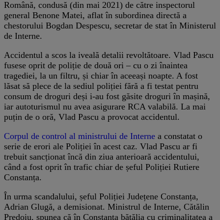
Română, condusă (din mai 2021) de către inspectorul
general Benone Matei, aflat în subordinea directă a
chestorului Bogdan Despescu, secretar de stat în Ministerul
de Interne.
Accidentul a scos la iveală detalii revoltătoare. Vlad Pascu
fusese oprit de poliție de două ori – cu o zi înaintea
tragediei, la un filtru, și chiar în aceeași noapte. A fost
lăsat să plece de la sediul poliției fără a fi testat pentru
consum de droguri deși i-au fost găsite droguri în mașină,
iar autoturismul nu avea asigurare RCA valabilă. La mai
puțin de o oră, Vlad Pascu a provocat accidentul.
Corpul de control al ministrului de Interne
a constatat o
serie de erori ale Poliției în acest caz. Vlad Pascu ar fi
trebuit sancționat încă din ziua anterioară accidentului,
când a fost oprit în trafic chiar de șeful Poliției Rutiere
Constanța.
În urma scandalului, șeful Poliției Județene Constanța,
Adrian Glugă, a demisionat. Ministrul de Interne, Cătălin
Predoiu, spunea că în Constanţa bătălia cu criminalitatea a