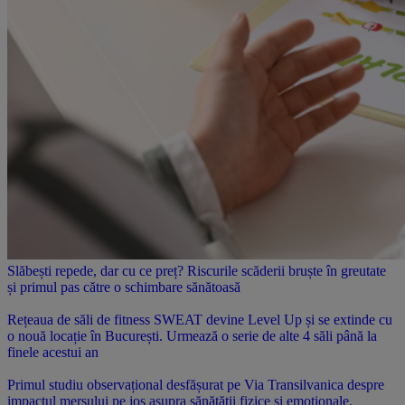
Slăbești repede, dar cu ce preț? Riscurile scăderii bruște în greutate
și primul pas către o schimbare sănătoasă
Rețeaua de săli de fitness SWEAT devine Level Up și se extinde cu
o nouă locație în București. Urmează o serie de alte 4 săli până la
finele acestui an
Primul studiu observațional desfășurat pe Via Transilvanica despre
impactul mersului pe jos asupra sănătății fizice și emoționale.