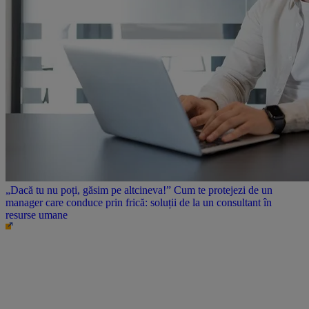
„Dacă tu nu poți, găsim pe altcineva!” Cum te protejezi de un
manager care conduce prin frică: soluții de la un consultant în
resurse umane