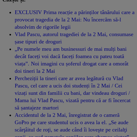
EXCLUSIV Prima reacție a părinților tânărului care a
provocat tragedia de la 2 Mai: Nu încercăm să-l
absolvim de rigorile legii
Vlad Pascu, autorul tragediei de la 2 Mai, consumase
șase tipuri de droguri
„Pe numele meu am businessuri de mai mulți bani
decât faceți voi dacă faceți foamea cu pateu toată
viața”. Noi imagini cu șoferul drogat care a omorât
doi tineri la 2 Mai
Percheziții la tineri care ar avea legătură cu Vlad
Pascu, cel care a ucis doi studenți în 2 Mai / Cei
vizați sunt din familii cu bani, dar vindeau droguri /
Mama lui Vlad Pascu, vizată pentru că ar fi încercat
să șantajeze martori
Accidentul de la 2 Mai, înregistrat de o cameră
GoPro pe care studentul ucis o avea la el. „Se aude
scârţâitul de roţi, se aude când îi loveşte pe ceilalţi
copii, se aud gemetele copiilor care chemau ajutor”