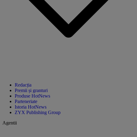
Redacția
Premii și granturi
Produse HotNews
Parteneriate
Istoria HotNews
ZYX Publishing Group
Agentii