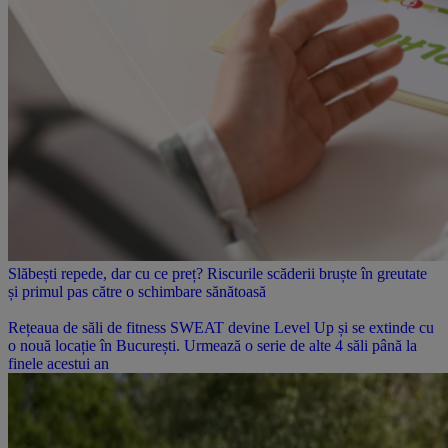
Slăbești repede, dar cu ce preț? Riscurile scăderii bruște în greutate
și primul pas către o schimbare sănătoasă
Rețeaua de săli de fitness SWEAT devine Level Up și se extinde cu
o nouă locație în București. Urmează o serie de alte 4 săli până la
finele acestui an