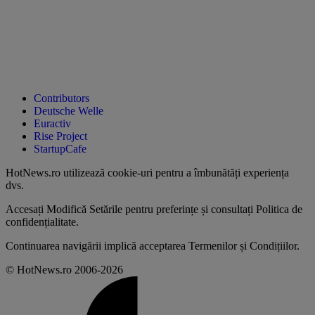
Contributors
Deutsche Welle
Euractiv
Rise Project
StartupCafe
HotNews.ro utilizează
cookie-uri pentru a îmbunătăți experiența
dvs
.
Accesați
Modifică Setările
pentru preferințe și consultați
Politica de
confidențialitate
.
Continuarea navigării implică acceptarea
Termenilor și Condițiilor
.
© HotNews.ro 2006-2026