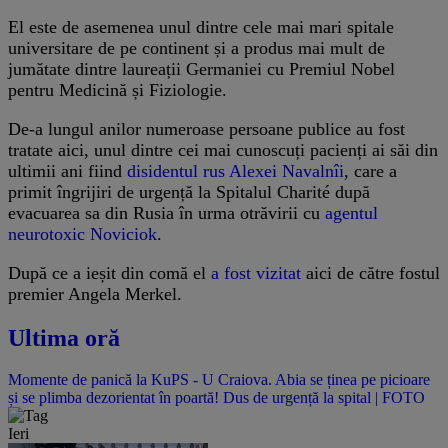
El este de asemenea unul dintre cele mai mari spitale
universitare de pe continent și a produs mai mult de
jumătate dintre laureații Germaniei cu Premiul Nobel
pentru Medicină și Fiziologie.
De-a lungul anilor numeroase persoane publice au fost
tratate aici, unul dintre cei mai cunoscuți pacienți ai săi din
ultimii ani fiind
disidentul rus Alexei Navalnîi
, care a
primit îngrijiri de urgență la Spitalul Charité după
evacuarea sa din Rusia în urma otrăvirii cu
agentul
neurotoxic Noviciok
.
După ce a ieșit din comă el
a fost vizitat
aici de către fostul
premier Angela Merkel.
Ultima oră
Momente de panică la KuPS - U Craiova. Abia se ținea pe picioare
și se plimba dezorientat în poartă! Dus de urgență la spital | FOTO
Ieri