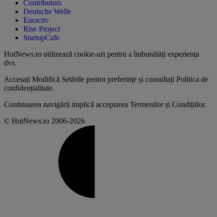
Contributors
Deutsche Welle
Euractiv
Rise Project
StartupCafe
HotNews.ro utilizează
cookie-uri pentru a îmbunătăți experiența
dvs
.
Accesați
Modifică Setările
pentru preferințe și consultați
Politica de
confidențialitate
.
Continuarea navigării implică acceptarea
Termenilor și Condițiilor
.
© HotNews.ro 2006-2026