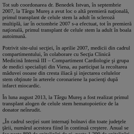
Tot sub coordonarea dr. Benedek Istvan, în septembrie
2007, la Târgu Mureş a avut loc o altă premieră naţională,
primul transplant de celule stem la adult în scleroză
multiplă, iar în octombrie 2007 s-a efectuat, tot în premieră
naţională, primul transplant de celule stem la adult în boala
autoimună.
Potrivit site-ului secţiei, în aprilie 2007, medicii din cadrul
compartimentului, în colaborare cu Secţia Clinică
Medicină Internă III – Compartiment Cardiologie şi grupa
de medici specialişti din Viena, au participat la recoltarea
măduvei osoase din cresta iliacă şi injectarea celulelor
stem obţinute în arterele coronariene la pacienţi după
infarct miocardic.
În luna august 2013, la Târgu Mureş a fost realizat primul
transplant alogen de celule stem hematopoietice de la
donator neînrudit.
„În cadrul secţiei sunt internaţi bolnavi din toate judeţele
ţării, numărul acestora fiind în continuă creştere. Anual se
fac peste 800 de spitalizări de zi, peste 1.200 de spitalizări