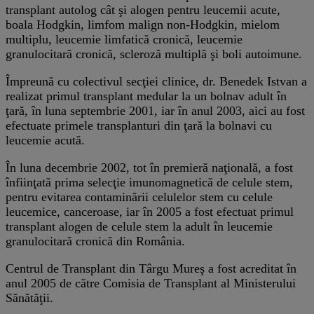
transplant autolog cât şi alogen pentru leucemii acute,
boala Hodgkin, limfom malign non-Hodgkin, mielom
multiplu, leucemie limfatică cronică, leucemie
granulocitară cronică, scleroză multiplă şi boli autoimune.
Împreună cu colectivul secţiei clinice, dr. Benedek Istvan a
realizat primul transplant medular la un bolnav adult în
ţară, în luna septembrie 2001, iar în anul 2003, aici au fost
efectuate primele transplanturi din ţară la bolnavi cu
leucemie acută.
În luna decembrie 2002, tot în premieră naţională, a fost
înfiinţată prima selecţie imunomagnetică de celule stem,
pentru evitarea contaminării celulelor stem cu celule
leucemice, canceroase, iar în 2005 a fost efectuat primul
transplant alogen de celule stem la adult în leucemie
granulocitară cronică din România.
Centrul de Transplant din Târgu Mureş a fost acreditat în
anul 2005 de către Comisia de Transplant al Ministerului
Sănătăţii.