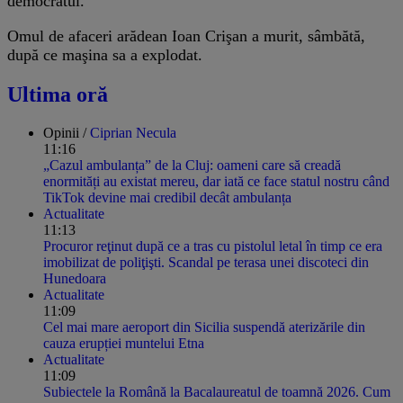
democratul.
Omul de afaceri arădean Ioan Crişan a murit, sâmbătă,
după ce maşina sa a explodat.
Ultima oră
Opinii /
Ciprian Necula
11:16
„Cazul ambulanța” de la Cluj: oameni care să creadă
enormități au existat mereu, dar iată ce face statul nostru când
TikTok devine mai credibil decât ambulanța
Actualitate
11:13
Procuror reţinut după ce a tras cu pistolul letal în timp ce era
imobilizat de poliţişti. Scandal pe terasa unei discoteci din
Hunedoara
Actualitate
11:09
Cel mai mare aeroport din Sicilia suspendă aterizările din
cauza erupției muntelui Etna
Actualitate
11:09
Subiectele la Română la Bacalaureatul de toamnă 2026. Cum