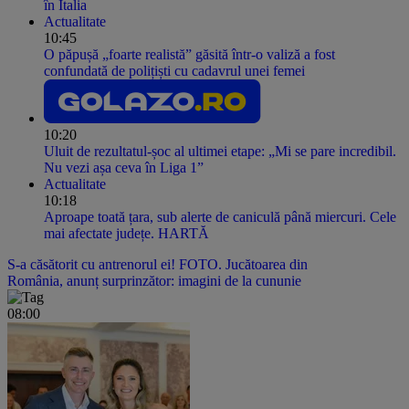
în Italia
Actualitate
10:45
O păpușă „foarte realistă” găsită într-o valiză a fost
confundată de polițiști cu cadavrul unei femei
10:20
Uluit de rezultatul-șoc al ultimei etape: „Mi se pare incredibil.
Nu vezi așa ceva în Liga 1”
Actualitate
10:18
Aproape toată țara, sub alerte de caniculă până miercuri. Cele
mai afectate județe. HARTĂ
S-a căsătorit cu antrenorul ei! FOTO. Jucătoarea din
România, anunț surprinzător: imagini de la cununie
08:00