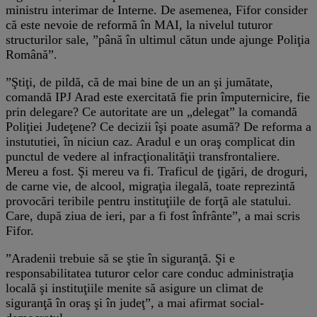
ministru interimar de Interne. De asemenea, Fifor consider
că este nevoie de reformă în MAI, la nivelul tuturor
structurilor sale, ”până în ultimul cătun unde ajunge Poliţia
Română”.
”Ştiţi, de pildă, că de mai bine de un an şi jumătate,
comandă IPJ Arad este exercitată fie prin împuternicire, fie
prin delegare? Ce autoritate are un „delegat” la comandă
Poliţiei Judeţene? Ce decizii îşi poate asumă? De reforma a
instututiei, în niciun caz. Aradul e un oraş complicat din
punctul de vedere al infracţionalităţii transfrontaliere.
Mereu a fost. Şi mereu va fi. Traficul de ţigări, de droguri,
de carne vie, de alcool, migraţia ilegală, toate reprezintă
provocări teribile pentru instituţiile de forţă ale statului.
Care, după ziua de ieri, par a fi fost înfrânte”, a mai scris
Fifor.
”Aradenii trebuie să se ştie în siguranţă. Şi e
responsabilitatea tuturor celor care conduc administraţia
locală şi instituţiile menite să asigure un climat de
siguranţă în oraş şi în judeţ”, a mai afirmat social-