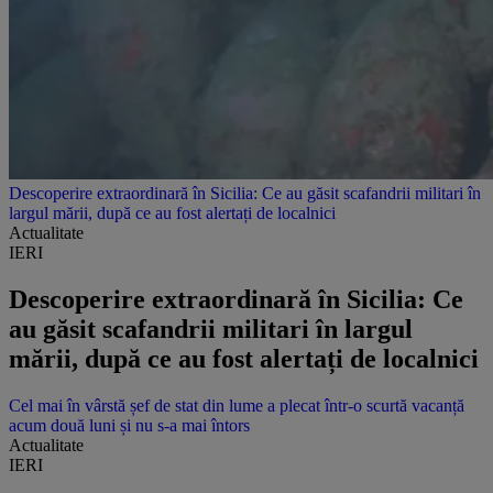
Descoperire extraordinară în Sicilia: Ce au găsit scafandrii militari în
largul mării, după ce au fost alertați de localnici
Actualitate
IERI
Descoperire extraordinară în Sicilia: Ce
au găsit scafandrii militari în largul
mării, după ce au fost alertați de localnici
Cel mai în vârstă șef de stat din lume a plecat într-o scurtă vacanță
acum două luni și nu s-a mai întors
Actualitate
IERI