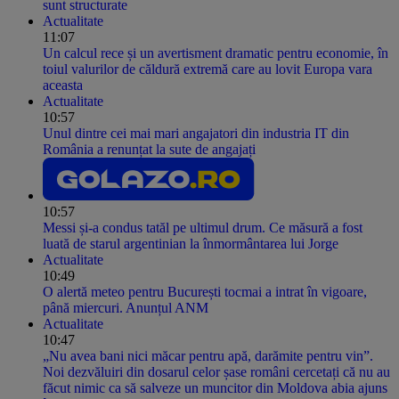
sunt structurate
Actualitate
11:07
Un calcul rece și un avertisment dramatic pentru economie, în
toiul valurilor de căldură extremă care au lovit Europa vara
aceasta
Actualitate
10:57
Unul dintre cei mai mari angajatori din industria IT din
România a renunțat la sute de angajați
10:57
Messi și-a condus tatăl pe ultimul drum. Ce măsură a fost
luată de starul argentinian la înmormântarea lui Jorge
Actualitate
10:49
O alertă meteo pentru București tocmai a intrat în vigoare,
până miercuri. Anunțul ANM
Actualitate
10:47
„Nu avea bani nici măcar pentru apă, darămite pentru vin”.
Noi dezvăluiri din dosarul celor șase români cercetați că nu au
făcut nimic ca să salveze un muncitor din Moldova abia ajuns