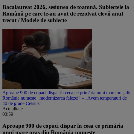
Bacalaureat 2026, sesiunea de toamnă. Subiectele la
Română pe care le-au avut de rezolvat elevii anul
trecut / Modele de subiecte
Aproape 900 de copaci dispar în ceea ce primăria unui mare oraș din
România numește „modernizarea falezei” – „Avem temperaturi de
40 de grade Celsius”
Actualitate
03:59
Aproape 900 de copaci dispar în ceea ce primăria
unui mare oraș din România numește