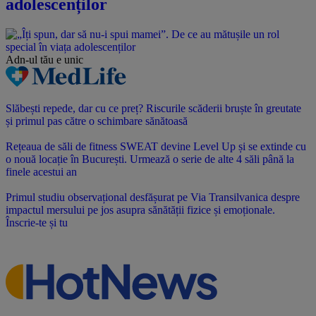
adolescenților
Adn-ul tău
e unic
Slăbești repede, dar cu ce preț? Riscurile scăderii bruște în greutate
și primul pas către o schimbare sănătoasă
Rețeaua de săli de fitness SWEAT devine Level Up și se extinde cu
o nouă locație în București. Urmează o serie de alte 4 săli până la
finele acestui an
Primul studiu observațional desfășurat pe Via Transilvanica despre
impactul mersului pe jos asupra sănătății fizice și emoționale.
Înscrie-te și tu