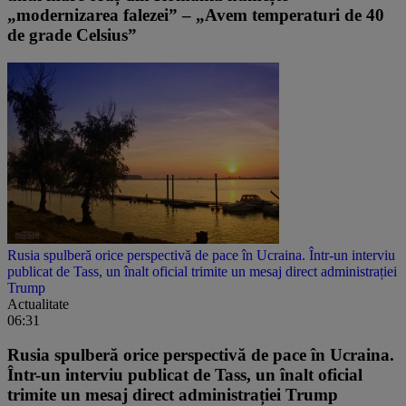
„modernizarea falezei” – „Avem temperaturi de 40
de grade Celsius”
Rusia spulberă orice perspectivă de pace în Ucraina. Într-un interviu
publicat de Tass, un înalt oficial trimite un mesaj direct administrației
Trump
Actualitate
06:31
Rusia spulberă orice perspectivă de pace în Ucraina.
Într-un interviu publicat de Tass, un înalt oficial
trimite un mesaj direct administrației Trump