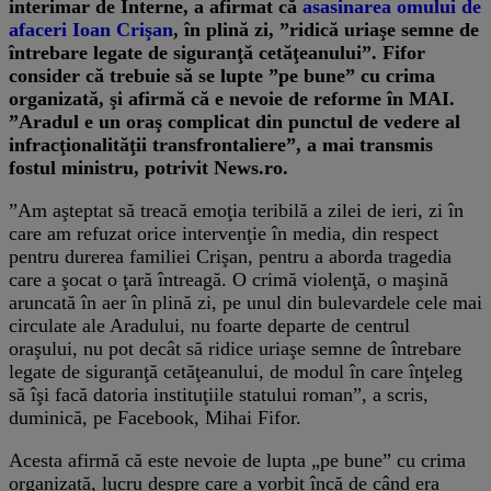
interimar de Interne, a afirmat că
asasinarea omului de
afaceri Ioan Crişan
, în plină zi, ”ridică uriaşe semne de
întrebare legate de siguranţă cetăţeanului”. Fifor
consider că trebuie să se lupte ”pe bune” cu crima
organizată, şi afirmă că e nevoie de reforme în MAI.
”Aradul e un oraş complicat din punctul de vedere al
infracţionalităţii transfrontaliere”, a mai transmis
fostul ministru, potrivit News.ro.
”Am aşteptat să treacă emoţia teribilă a zilei de ieri, zi în
care am refuzat orice intervenţie în media, din respect
pentru durerea familiei Crişan, pentru a aborda tragedia
care a şocat o ţară întreagă. O crimă violenţă, o maşină
aruncată în aer în plină zi, pe unul din bulevardele cele mai
circulate ale Aradului, nu foarte departe de centrul
oraşului, nu pot decât să ridice uriaşe semne de întrebare
legate de siguranţă cetăţeanului, de modul în care înţeleg
să îşi facă datoria instituţiile statului roman”, a scris,
duminică, pe Facebook, Mihai Fifor.
Acesta afirmă că este nevoie de lupta „pe bune” cu crima
organizată, lucru despre care a vorbit încă de când era