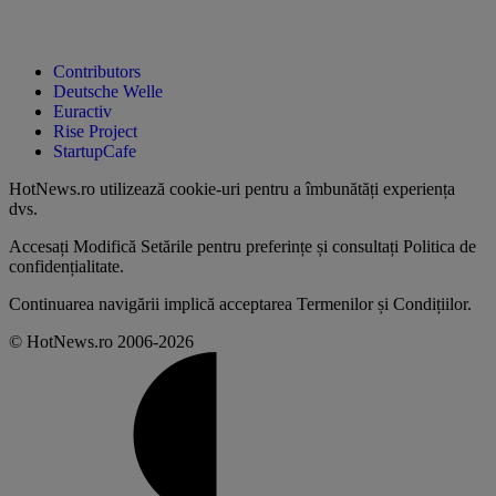
Contributors
Deutsche Welle
Euractiv
Rise Project
StartupCafe
HotNews.ro utilizează
cookie-uri pentru a îmbunătăți experiența
dvs
.
Accesați
Modifică Setările
pentru preferințe și consultați
Politica de
confidențialitate
.
Continuarea navigării implică acceptarea
Termenilor și Condițiilor
.
© HotNews.ro 2006-2026