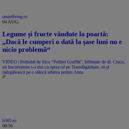
smartliving.ro
04 AUG.
Legume și fructe vândute la poartă:
„Dacă le cumperi o dată la șase luni nu e
nicio problemă“
VIDEO | Probabil de frica "Poliției Graffiti", înființate de dl. Ciucu,
un bucureștean s-a dus cu spray-ul pe Transfăgărășan, să-și
mâzgălească pe o stâncă iubirea pentru Anna
b365.ro
08:56