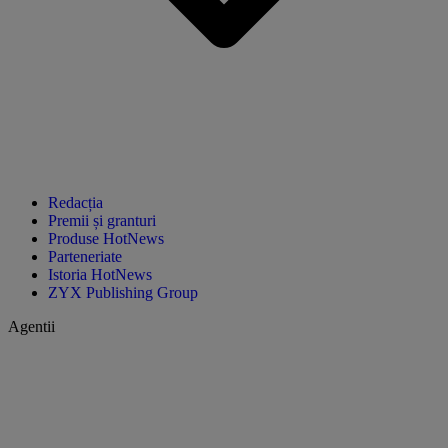
Redacția
Premii și granturi
Produse HotNews
Parteneriate
Istoria HotNews
ZYX Publishing Group
Agentii