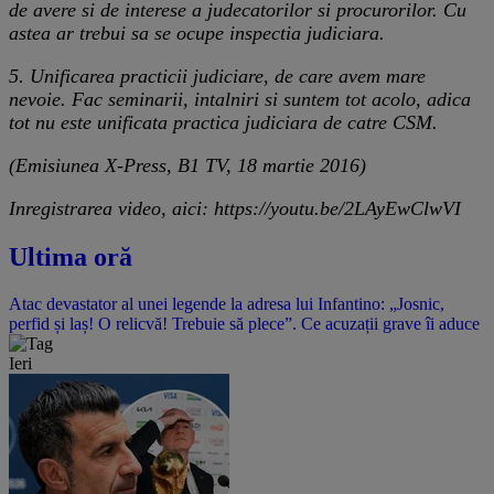
de avere si de interese a judecatorilor si procurorilor. Cu
astea ar trebui sa se ocupe inspectia judiciara.
5. Unificarea practicii judiciare, de care avem mare
nevoie. Fac seminarii, intalniri si suntem tot acolo, adica
tot nu este unificata practica judiciara de catre CSM.
(Emisiunea X-Press, B1 TV, 18 martie 2016)
Inregistrarea video, aici: https://youtu.be/2LAyEwClwVI
Ultima oră
Atac devastator al unei legende la adresa lui Infantino: „Josnic,
perfid și laș! O relicvă! Trebuie să plece”. Ce acuzații grave îi aduce
Ieri