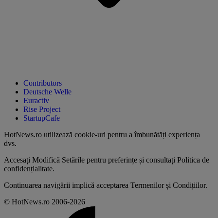
Contributors
Deutsche Welle
Euractiv
Rise Project
StartupCafe
HotNews.ro utilizează
cookie-uri pentru a îmbunătăți experiența
dvs
.
Accesați
Modifică Setările
pentru preferințe și consultați
Politica de
confidențialitate
.
Continuarea navigării implică acceptarea
Termenilor și Condițiilor
.
© HotNews.ro 2006-2026