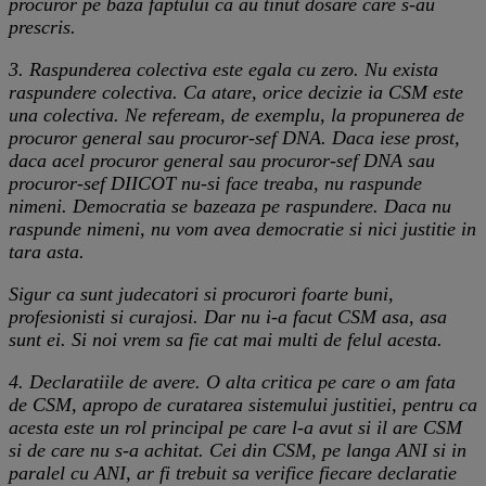
procuror pe baza faptului ca au tinut dosare care s-au
prescris.
3. Raspunderea colectiva este egala cu zero. Nu exista
raspundere colectiva. Ca atare, orice decizie ia CSM este
una colectiva. Ne refeream, de exemplu, la propunerea de
procuror general sau procuror-sef DNA. Daca iese prost,
daca acel procuror general sau procuror-sef DNA sau
procuror-sef DIICOT nu-si face treaba, nu raspunde
nimeni. Democratia se bazeaza pe raspundere. Daca nu
raspunde nimeni, nu vom avea democratie si nici justitie in
tara asta.
Sigur ca sunt judecatori si procurori foarte buni,
profesionisti si curajosi. Dar nu i-a facut CSM asa, asa
sunt ei. Si noi vrem sa fie cat mai multi de felul acesta.
4. Declaratiile de avere. O alta critica pe care o am fata
de CSM, apropo de curatarea sistemului justitiei, pentru ca
acesta este un rol principal pe care l-a avut si il are CSM
si de care nu s-a achitat. Cei din CSM, pe langa ANI si in
paralel cu ANI, ar fi trebuit sa verifice fiecare declaratie