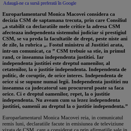
Adaugă-ne ca sursă preferată în Google
Europarlamentarul Monica Macovei considera ca
decizia CSM de saptamana trecuta, prin care Consiliul
„a stabilit ca declaratiile mele critice la adresa CSM
afecteaza independenta sistemului judiciar si prestigiul
CSM, se va preda la facultatile de drept, peste niste ani
de zile, la rubrica „. Fostul ministru al Justitiei arata,
intr-un comunicat, ca ” CSM trebuie sa stie, in primul
rand, ce inseamna independenta justitiei. Iar
independenta justitiei este dreptul oamenilor, al
cetatenilor, la o justitie independenta. Independenta de
politic, de coruptie, de orice interes. Independenta de
orice si se supune numai legii. Independenta justitiei nu
inseamna ca judecatorul sau procurorul poate sa faca
orice. Ci e dreptul oamenilor, repet, la o justitie
independenta. Nu aveam cum sa lezez independenta
justitiei, oamenii au dreptul la o justitie independenta.”
Europarlamentarul Monica Macovei reia, in comunicatul
remis luni, declaratiile facute in emisiunea de televiziune
vizata de CSM, care a considerat ca prin afirmatiile sale in