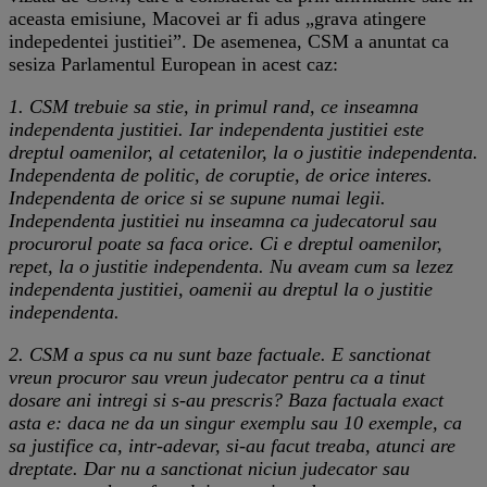
aceasta emisiune, Macovei ar fi adus „grava atingere
indepedentei justitiei”. De asemenea, CSM a anuntat ca
sesiza Parlamentul European in acest caz:
1. CSM trebuie sa stie, in primul rand, ce inseamna
independenta justitiei. Iar independenta justitiei este
dreptul oamenilor, al cetatenilor, la o justitie independenta.
Independenta de politic, de coruptie, de orice interes.
Independenta de orice si se supune numai legii.
Independenta justitiei nu inseamna ca judecatorul sau
procurorul poate sa faca orice. Ci e dreptul oamenilor,
repet, la o justitie independenta. Nu aveam cum sa lezez
independenta justitiei, oamenii au dreptul la o justitie
independenta.
2. CSM a spus ca nu sunt baze factuale. E sanctionat
vreun procuror sau vreun judecator pentru ca a tinut
dosare ani intregi si s-au prescris? Baza factuala exact
asta e: daca ne da un singur exemplu sau 10 exemple, ca
sa justifice ca, intr-adevar, si-au facut treaba, atunci are
dreptate. Dar nu a sanctionat niciun judecator sau