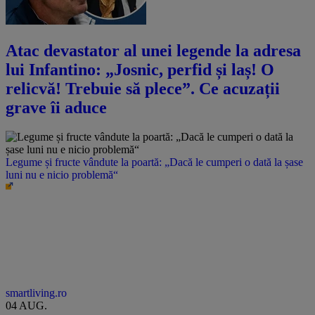
Atac devastator al unei legende la adresa
lui Infantino: „Josnic, perfid și laș! O
relicvă! Trebuie să plece”. Ce acuzații
grave îi aduce
Legume și fructe vândute la poartă: „Dacă le cumperi o dată la șase
luni nu e nicio problemă“
smartliving.ro
04 AUG.