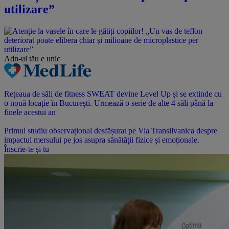
utilizare”
Adn-ul tău
e unic
Rețeaua de săli de fitness SWEAT devine Level Up și se extinde cu
o nouă locație în București. Urmează o serie de alte 4 săli până la
finele acestui an
Primul studiu observațional desfășurat pe Via Transilvanica despre
impactul mersului pe jos asupra sănătății fizice și emoționale.
Înscrie-te și tu