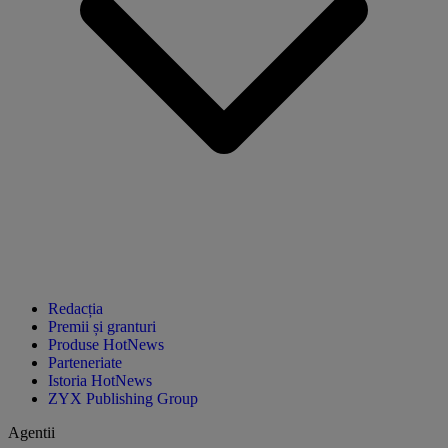
Redacția
Premii și granturi
Produse HotNews
Parteneriate
Istoria HotNews
ZYX Publishing Group
Agentii