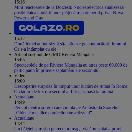
15:16
Mini-reactoarele de la Doicești: Nuclearelectrica analizează
posibilitatea anulării unor plăți către partenerul privat Nova
Power and Gas
15:12
Două femei au îndrăznit să-i sfideze pe conducătorii Iranului.
Ce s-a întâmplat cu ele
Articol susținut de OMD Riviera Mangalia
15:05
Spectacolele de pe Riviera Mangalia au atras peste 60.000 de
participanți în primele săptămâni ale sezonului
Video
15:00
Descoperire surpriză în timpul unor lucrări de rutină în Roma:
O clădire de lux din secolul al II-lea, scoasă la lumină
Actualitate
14:49
Pericol pentru șoferii care circulă pe Autostrada Soarelui.
„Obiecte metalice confecționate artizanal”
Actualitate
14:44
Un băiețel care și-a petrecut întreaga viață în spital a primit