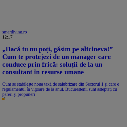
smartliving.ro
12:17
„Dacă tu nu poți, găsim pe altcineva!”
Cum te protejezi de un manager care
conduce prin frică: soluții de la un
consultant în resurse umane
Cum se stabilește noua taxă de salubrizare din Sectorul 1 și care e
regulamentul în vigoare de la anul. Bucureștenii sunt așteptați cu
păreri și propuneri