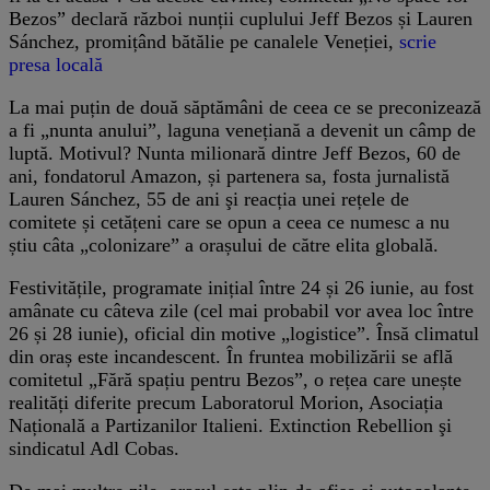
Bezos” declară război nunții cuplului Jeff Bezos și Lauren
Sánchez, promițând bătălie pe canalele Veneției,
scrie
presa locală
La mai puțin de două săptămâni de ceea ce se preconizează
a fi „nunta anului”, laguna venețiană a devenit un câmp de
luptă. Motivul? Nunta milionară dintre Jeff Bezos, 60 de
ani, fondatorul Amazon, și partenera sa, fosta jurnalistă
Lauren Sánchez, 55 de ani şi reacția unei rețele de
comitete și cetățeni care se opun a ceea ce numesc a nu
știu câta „colonizare” a orașului de către elita globală.
Festivitățile, programate inițial între 24 și 26 iunie, au fost
amânate cu câteva zile (cel mai probabil vor avea loc între
26 și 28 iunie), oficial din motive „logistice”. Însă climatul
din oraș este incandescent. În fruntea mobilizării se află
comitetul „Fără spațiu pentru Bezos”, o rețea care unește
realități diferite precum Laboratorul Morion, Asociația
Națională a Partizanilor Italieni. Extinction Rebellion şi
sindicatul Adl Cobas.