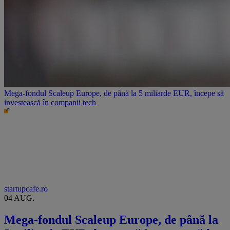
Mega-fondul Scaleup Europe, de până la 5 miliarde EUR, începe să
investească în companii tech
startupcafe.ro
04 AUG.
Mega-fondul Scaleup Europe, de până la