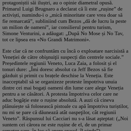
protagoniștii săi iluștri, au o opinie diametral opusă.
Primarul Luigi Brugnaro a declarat că îi este „rușine” de
activiști, numindu-i o „mică minoritate care vrea doar să
fie remarcată”, subliniind cum Bezos „dă de lucru la peste
un milion de oameni”, iar consilierul pentru turism,
Simone Venturini, a adăugat: „După No Mose și No Tav,
tot ce lipsea era «No Grandi Matrimoni».
Este clar că ne confruntăm cu încă o exploatare narcisistă a
Veneției de către obişnuiţii suspecți din centrele sociale.”
Președintele regiunii Veneto, Luca Zaia, a folosit și el
tonuri dure: „Îmi doresc absolut ca Jeff Bezos să fie
găzduit și primit cu brațele deschise la Veneția. Este
inacceptabil să se organizeze proteste împotriva unuia
dintre cei mai bogați oameni din lume care alege Veneția
pentru a se căsători. A protesta împotriva celor care ne
aduc bogăție este o rușine absolută. A auzi că cineva
plănuiește să folosească pistoale cu apă împotriva turiștilor,
nu mi se pare că dăunează atât oaspeţilor, cât regiunii
Veneto”. Răspunsul lui Cacciari nu s-a lăsat aşteptat: („Noi
suntem cei cărora ne este rușine de el, de un primar
cerșetor care, în loc să apere orașul, îl vinde”).