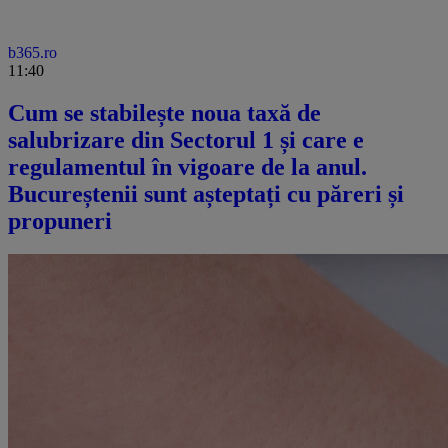
b365.ro
11:40
Cum se stabilește noua taxă de
salubrizare din Sectorul 1 și care e
regulamentul în vigoare de la anul.
Bucureștenii sunt așteptați cu păreri și
propuneri