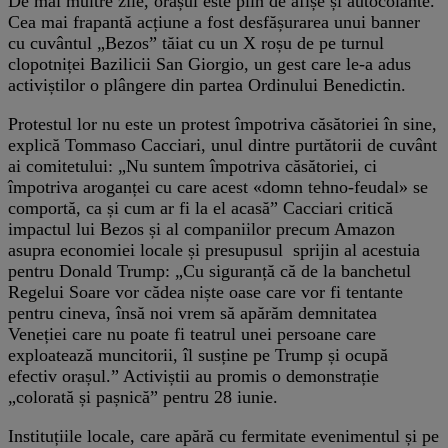
De mai multre zile, orașul este plin de afișe și autocolante.
Cea mai frapantă acțiune a fost desfășurarea unui banner
cu cuvântul „Bezos” tăiat cu un X roșu de pe turnul
clopotniței Bazilicii San Giorgio, un gest care le-a adus
activiștilor o plângere din partea Ordinului Benedictin.
Protestul lor nu este un protest împotriva căsătoriei în sine,
explică Tommaso Cacciari, unul dintre purtătorii de cuvânt
ai comitetului: „Nu suntem împotriva căsătoriei, ci
împotriva aroganței cu care acest «domn tehno-feudal» se
comportă, ca și cum ar fi la el acasă” Cacciari critică
impactul lui Bezos și al companiilor precum Amazon
asupra economiei locale și presupusul sprijin al acestuia
pentru Donald Trump: „Cu siguranță că de la banchetul
Regelui Soare vor cădea niște oase care vor fi tentante
pentru cineva, însă noi vrem să apărăm demnitatea
Veneției care nu poate fi teatrul unei persoane care
exploatează muncitorii, îl susține pe Trump și ocupă
efectiv orașul.” Activiștii au promis o demonstrație
„colorată și pașnică” pentru 28 iunie.
Instituțiile locale, care apără cu fermitate evenimentul și pe