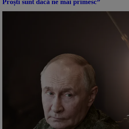
Proști sunt dacă ne mai primesc”