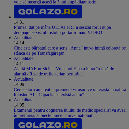
voie să meargă acasă la 5 ani după diagnostic
14:31
Prunea, dat pe mâna UEFA! FRF a sesizat forul după
derapajul sexist al fostului portar român. VIDEO
Actualitate
14:14
Cine este bărbatul care a scris „Anna” într-o inimă colorată pe
stânca de pe Transfăgărăşan
Actualitate
14:11
Alertă MAE în Sicilia: Vulcanul Etna a intrat în fază de
alarmă / Risc de trafic aerian perturbat
Actualitate
14:09
Cercetătorii au creat în premieră virusuri ce nu există în natură
folosind AI: „Capacitatea există acum”
Actualitate
14:05
Examenul pentru obținerea titlului de medic specialist va avea,
în premieră, subiecte unice la nivel național