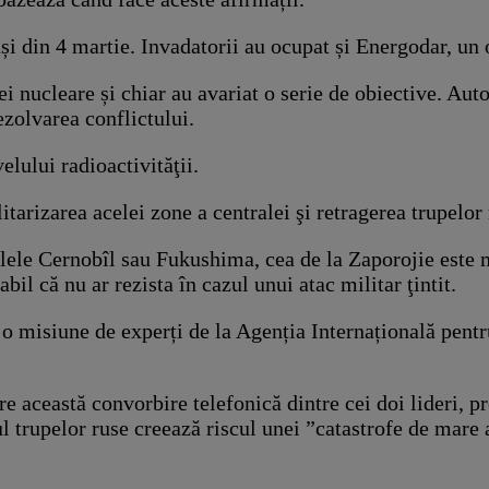
și din 4 martie. Invadatorii au ocupat și Energodar, un o
i nucleare și chiar au avariat o serie de obiective. Auto
zolvarea conflictului.
elului radioactivităţii.
litarizarea acelei zone a centralei şi retragerea trupelor
ele Cernobîl sau Fukushima, cea de la Zaporojie este ma
abil că nu ar rezista în cazul unui atac militar ţintit.
ă o misiune de experți de la Agenția Internațională pen
e această convorbire telefonică dintre cei doi lideri, p
ul trupelor ruse creează riscul unei ”catastrofe de mar