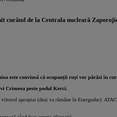
onit curând de la Centrala nucleară Zaporoji
inina este convinsă că ocupanții ruși vor părăsi în c
ovi Crimeea peste podul Kerci.
n viitorul apropiat (deși va rămâne în Energodar). AT
 bazează când face aceste afirmații.