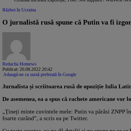
Război în Ucraina
O jurnalistă rusă spune că Putin va fi izg
Redactia Hotnews
Publicat: 20.08.2022 20:42
Adaugă-ne ca sursă preferată în Google
Jurnalista și scriitoarea rusă de opoziție Iulia Lat
De asemenea, ea a spus că rachete americane vor l
„Țineți minte cuvintele mele: Putin va părăsi ZNPP î
foarte curând”, a scris ea pe Twitter.
Cu toate acestea, ea nu dă detalii și nu spune pe ce se