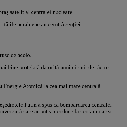
raș satelit al centralei nucleare.
ritățile ucrainene au cerut Agenției
 ruse de acolo.
i bine protejată datorită unui circuit de răcire
tru Energie Atomică la cea mai mare centrală
reşedintele Putin a spus că bombardarea centralei
e anvergură care ar putea conduce la contaminarea