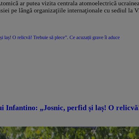
tomică ar putea vizita centrala atomoelectrică ucrainea
iei pe lângă organizaţiile internaţionale cu sediul la 
 și laș! O relicvă! Trebuie să plece”. Ce acuzații grave îi aduce
i Infantino: „Josnic, perfid și laș! O relicv