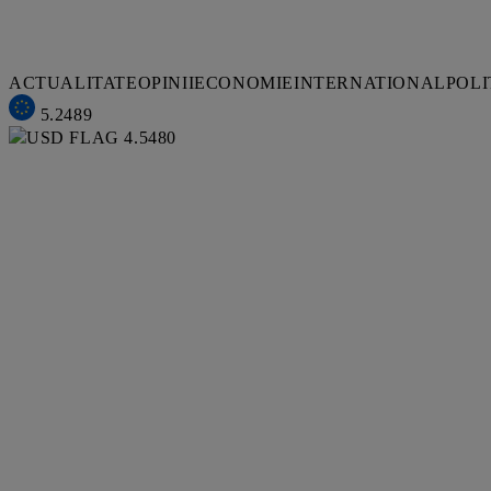
ACTUALITATE
OPINII
ECONOMIE
INTERNATIONAL
POLI
5.2489
4.5480