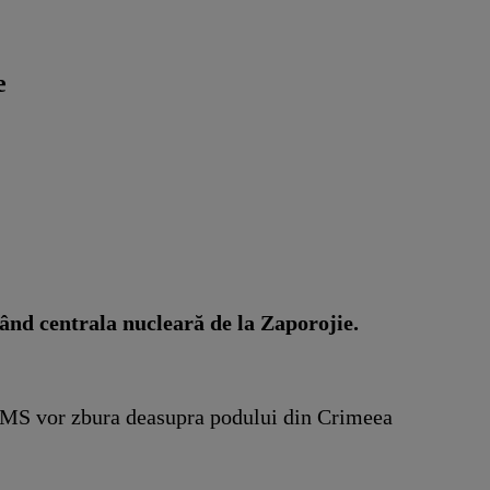
e
urând centrala nucleară de la Zaporojie.
ACMS vor zbura deasupra podului din Crimeea