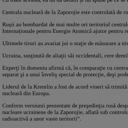
Centrala nucleară de la Zaporojie este controlată de ru
Rușii au bombardat de mai multe ori teritoriul centrale
Internaționale pentru Energie Atomică ajutor pentru re
Ultimele tiruri au avariat joi o staţie de măsurare a niv
Ucraina, susţinută de aliaţii săi occidentali, cere demi
Experţi în domeniu afirmă că, în comparaţie cu central
separat şi a unui înveliş special de protecţie, deşi prob
Liderul de la Kremlin a fost de acord vineri să trimit
nucleară din Europa.
Conform versiunii prezentate de preşedinţia rusă despr
nucleare ucrainene de la Zaporojie, aflată sub control
radioactivă a unor vaste teritorii”.