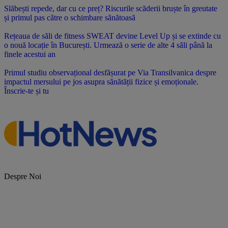
Slăbești repede, dar cu ce preț? Riscurile scăderii bruște în greutate
și primul pas către o schimbare sănătoasă
Rețeaua de săli de fitness SWEAT devine Level Up și se extinde cu
o nouă locație în București. Urmează o serie de alte 4 săli până la
finele acestui an
Primul studiu observațional desfășurat pe Via Transilvanica despre
impactul mersului pe jos asupra sănătății fizice și emoționale.
Înscrie-te și tu
Despre Noi