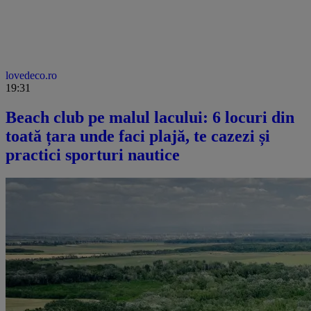
lovedeco.ro
19:31
Beach club pe malul lacului: 6 locuri din
toată țara unde faci plajă, te cazezi și
practici sporturi nautice