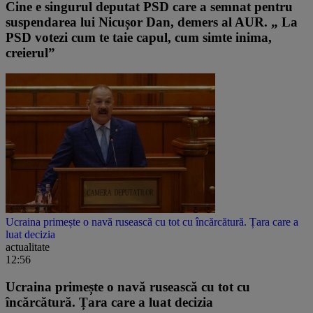
Cine e singurul deputat PSD care a semnat pentru
suspendarea lui Nicușor Dan, demers al AUR. „ La
PSD votezi cum te taie capul, cum simte inima,
creierul”
Ucraina primește o navă rusească cu tot cu încărcătură. Țara care a
luat decizia
actualitate
12:56
Ucraina primește o navă rusească cu tot cu
încărcătură. Țara care a luat decizia