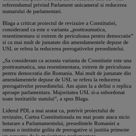
referendumul privind Parlament unicameral si reducerea
numarului de parlamentari.
Blaga a criticat proiectul de revizuire a Constitutiei,
considerand ca este o varianta „posttraumatica,
resentimentara si extrem de periculoasa pentru democratie”
si ca mai mult de jumatate din amendamentele depuse de
USL se refera la reducerea prerogativelor presedintelui.
„Sa consideram ca aceasta varianta de Constitutie este una
posttraumatica, una resentimentara, extrem de periculoasa
pentru democratia din Romania. Mai mult de jumatate din
amendamentele depuse de USL se refera la reducerea
prerogativelor presedintelui. Am ajuns la a defini o replica
aproape parlamentara. Majoritatea USL si-a subordonat
toate institutiile statului”, a spus Blaga.
Liderul PDL a mai aratat ca, potrivit proiectului de
revizuire, Curtea Constitutionala nu mai poate ataca nicio
hotarare a Parlamamentului, presedintele Romaniei a
ramas o institutie golita de prerogative si justitia primeste
un capastru de la majoritatea parlamentara.