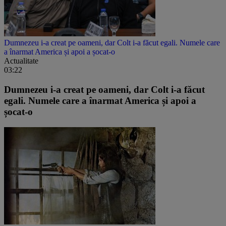
Dumnezeu i-a creat pe oameni, dar Colt i-a făcut egali. Numele care
a înarmat America și apoi a șocat-o
Actualitate
03:22
Dumnezeu i-a creat pe oameni, dar Colt i-a făcut
egali. Numele care a înarmat America și apoi a
șocat-o