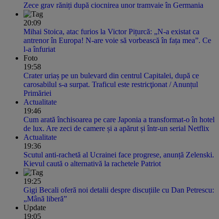
Zece grav răniți după ciocnirea unor tramvaie în Germania
20:09
Mihai Stoica, atac furios la Victor Pițurcă: „N-a existat ca
antrenor în Europa! N-are voie să vorbească în fața mea”. Ce
l-a înfuriat
Foto
19:58
Crater uriaș pe un bulevard din centrul Capitalei, după ce
carosabilul s-a surpat. Traficul este restricţionat / Anunțul
Primăriei
Actualitate
19:46
Cum arată închisoarea pe care Japonia a transformat-o în hotel
de lux. Are zeci de camere și a apărut și într-un serial Netflix
Actualitate
19:36
Scutul anti-rachetă al Ucrainei face progrese, anunță Zelenski.
Kievul caută o alternativă la rachetele Patriot
19:25
Gigi Becali oferă noi detalii despre discuțiile cu Dan Petrescu:
„Mână liberă”
Update
19:05