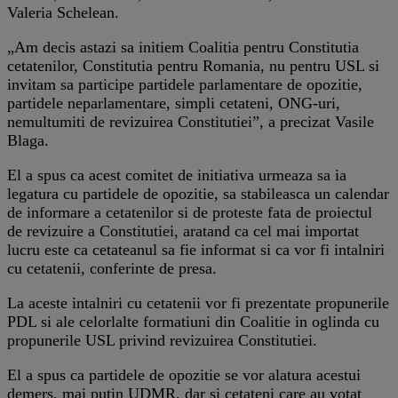
Valeria Schelean.
„Am decis astazi sa initiem Coalitia pentru Constitutia
cetatenilor, Constitutia pentru Romania, nu pentru USL si
invitam sa participe partidele parlamentare de opozitie,
partidele neparlamentare, simpli cetateni, ONG-uri,
nemultumiti de revizuirea Constitutiei”, a precizat Vasile
Blaga.
El a spus ca acest comitet de initiativa urmeaza sa ia
legatura cu partidele de opozitie, sa stabileasca un calendar
de informare a cetatenilor si de proteste fata de proiectul
de revizuire a Constitutiei, aratand ca cel mai importat
lucru este ca cetateanul sa fie informat si ca vor fi intalniri
cu cetatenii, conferinte de presa.
La aceste intalniri cu cetatenii vor fi prezentate propunerile
PDL si ale celorlalte formatiuni din Coalitie in oglinda cu
propunerile USL privind revizuirea Constitutiei.
El a spus ca partidele de opozitie se vor alatura acestui
demers, mai putin UDMR, dar si cetateni care au votat