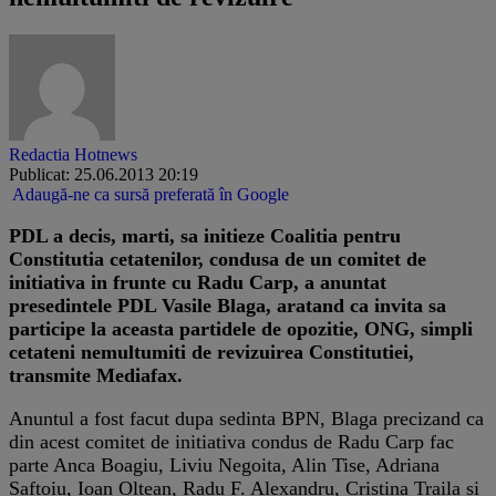
Redactia Hotnews
Publicat: 25.06.2013 20:19
Adaugă-ne ca sursă preferată în Google
​PDL a decis, marti, sa initieze Coalitia pentru
Constitutia cetatenilor, condusa de un comitet de
initiativa in frunte cu Radu Carp, a anuntat
presedintele PDL Vasile Blaga, aratand ca invita sa
participe la aceasta partidele de opozitie, ONG, simpli
cetateni nemultumiti de revizuirea Constitutiei,
transmite Mediafax.
Anuntul a fost facut dupa sedinta BPN, Blaga precizand ca
din acest comitet de initiativa condus de Radu Carp fac
parte Anca Boagiu, Liviu Negoita, Alin Tise, Adriana
Saftoiu, Ioan Oltean, Radu F. Alexandru, Cristina Traila si