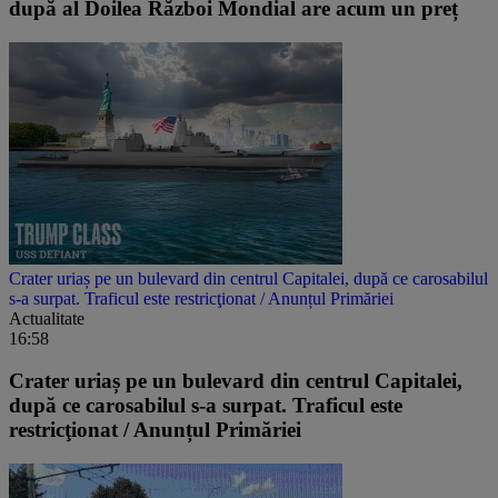
după al Doilea Război Mondial are acum un preț
Crater uriaș pe un bulevard din centrul Capitalei, după ce carosabilul
s-a surpat. Traficul este restricţionat / Anunțul Primăriei
Actualitate
16:58
Crater uriaș pe un bulevard din centrul Capitalei,
după ce carosabilul s-a surpat. Traficul este
restricţionat / Anunțul Primăriei