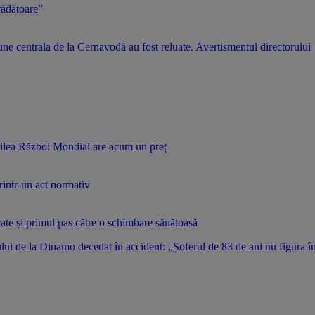
rădătoare”
ne centrala de la Cernavodă au fost reluate. Avertismentul directorului
oilea Război Mondial are acum un preț
rintr-un act normativ
utate și primul pas către o schimbare sănătoasă
i de la Dinamo decedat în accident: „Șoferul de 83 de ani nu figura în