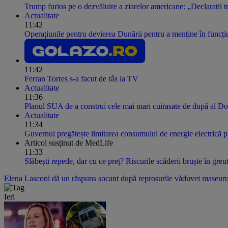
Trump furios pe o dezvăluire a ziarelor americane: „Declarații t
Actualitate
11:42
Operațiunile pentru devierea Dunării pentru a menține în funcțiu
11:42
Ferran Torres s-a facut de râs la TV
Actualitate
11:36
Planul SUA de a construi cele mai mari cuirasate de după al D
Actualitate
11:34
Guvernul pregătește limitarea consumului de energie electrică p
Articol susținut de MedLife
11:33
Slăbești repede, dar cu ce preț? Riscurile scăderii bruște în gre
Elena Lasconi dă un răspuns șocant după reproșurile văduvei maseurulu
Ieri