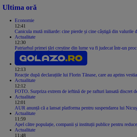
Ultima oră
Economie
12:41
Canicula mută miliarde: cine pierde și cine câștigă din valurile 
Actualitate
12:30
Patriarhul primei țări creștine din lume va fi judecat într-un pro
12:13
Reacție după declarațiile lui Florin Tănase, care au aprins vesti
Actualitate
12:12
FOTO. Surpriza extrem de ieftină de pe rafturi lansată discret
Actualitate
12:01
AUR anunță că a lansat platforma pentru suspendarea lui Nicu
Actualitate
11:59
Apel către populație, companii și instituții publice pentru redu
Actualitate
11:48