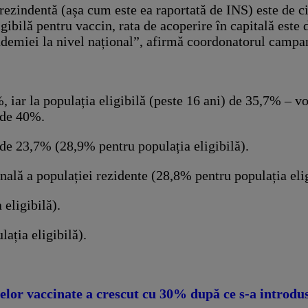
 rezindentă (așa cum este ea raportată de INS) este de 
igibilă pentru vaccin, rata de acoperire în capitală est
pandemiei la nivel național”, afirmă coordonatorul campa
%, iar la populația eligibilă (peste 16 ani) de 35,7% – 
 de 40%.
e de 23,7% (28,9% pentru populația eligibilă).
ală a populației rezidente (28,8% pentru populația eligi
eligibilă).
ția eligibilă).
r vaccinate a crescut cu 30% după ce s-a introdus 