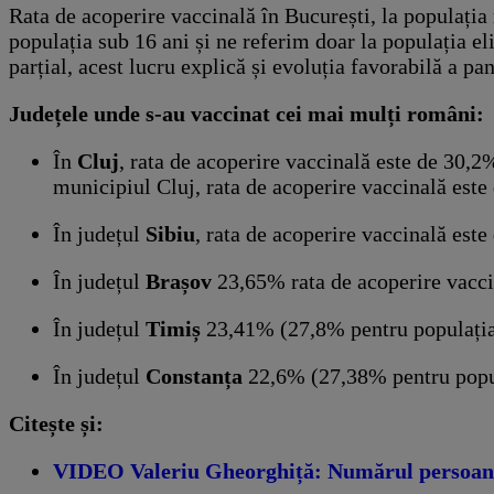
Rata de acoperire vaccinală în București, la populația
populația sub 16 ani și ne referim doar la populația el
parțial, acest lucru explică și evoluția favorabilă a 
Județele unde s-au vaccinat cei mai mulți români:
În
Cluj
, rata de acoperire vaccinală este de 30,2
municipiul Cluj, rata de acoperire vaccinală este
În județul
Sibiu
, rata de acoperire vaccinală est
În județul
Brașov
23,65% rata de acoperire vaccin
În județul
Timiș
23,41% (27,8% pentru populația 
În județul
Constanța
22,6% (27,38% pentru popula
Citește și:
VIDEO Valeriu Gheorghiță: Numărul persoanelo