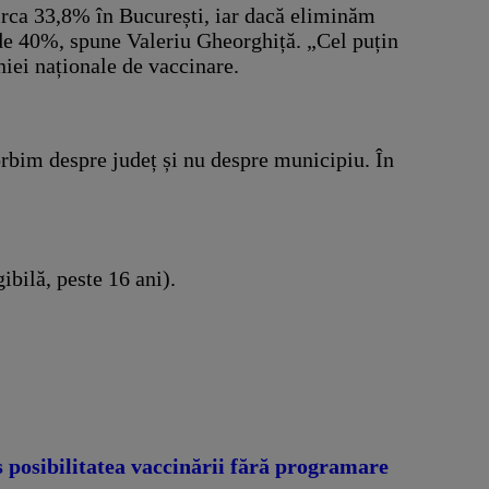
circa 33,8% în București, iar dacă eliminăm
e de 40%, spune Valeriu Gheorghiță. „Cel puțin
niei naționale de vaccinare.
vorbim despre județ și nu despre municipiu. În
bilă, peste 16 ani).
posibilitatea vaccinării fără programare