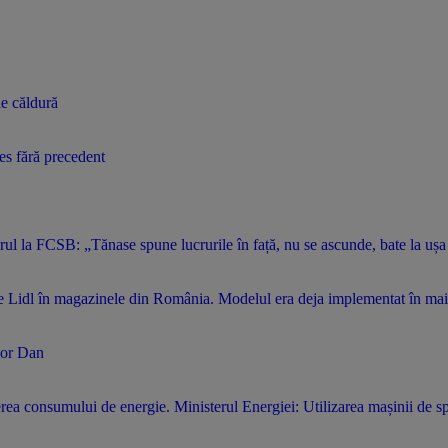
de căldură
ces fără precedent
arul la FCSB: „Tănase spune lucrurile în față, nu se ascunde, bate la ușa
 de Lidl în magazinele din România. Modelul era deja implementat în mai
șor Dan
cerea consumului de energie. Ministerul Energiei: Utilizarea mașinii de s