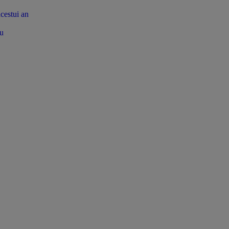
acestui an
tu