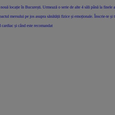
uă locație în București. Urmează o serie de alte 4 săli până la finele 
tul mersului pe jos asupra sănătății fizice și emoționale. Înscrie-te și 
l cardiac și când este recomandat