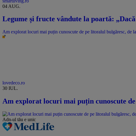
smartliving.ro
04 AUG.
Legume și fructe vândute la poartă: „Dacă 
Am explorat locuri mai puțin cunoscute de pe litoralul bulgăresc, de la 
lovedeco.ro
30 IUL.
Am explorat locuri mai puțin cunoscute de p
Adn-ul tău
e unic