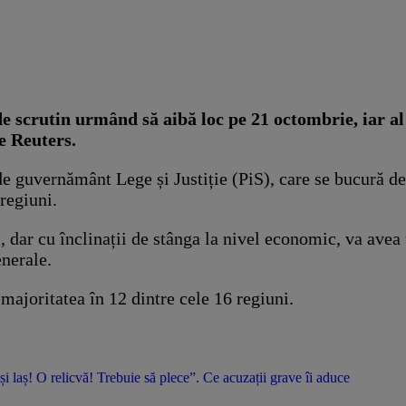
de scrutin urmând să aibă loc pe 21 octombrie, iar al
e Reuters.
de guvernământ Lege și Justiție (PiS), care se bucură de 
 regiuni.
, dar cu înclinații de stânga la nivel economic, va avea
enerale.
majoritatea în 12 dintre cele 16 regiuni.
 și laș! O relicvă! Trebuie să plece”. Ce acuzații grave îi aduce