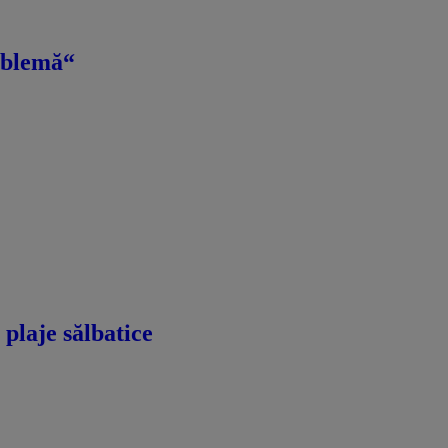
roblemă“
 plaje sălbatice