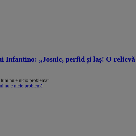
i Infantino: „Josnic, perfid și laș! O relicv
uni nu e nicio problemă“