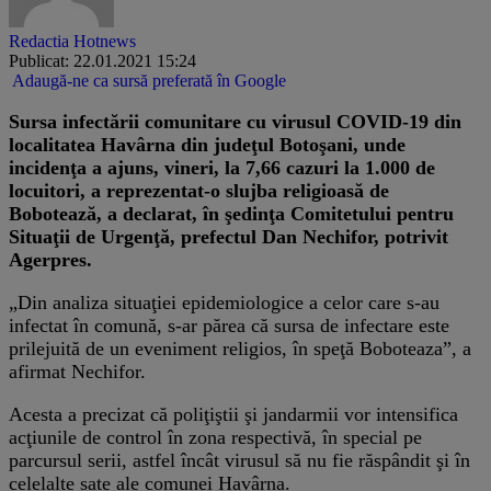
Redactia Hotnews
Publicat: 22.01.2021 15:24
Adaugă-ne ca sursă preferată în Google
Sursa infectării comunitare cu virusul COVID-19 din
localitatea Havârna din judeţul Botoşani, unde
incidenţa a ajuns, vineri, la 7,66 cazuri la 1.000 de
locuitori, a reprezentat-o slujba religioasă de
Bobotează, a declarat, în şedinţa Comitetului pentru
Situaţii de Urgenţă, prefectul Dan Nechifor, potrivit
Agerpres.
„Din analiza situaţiei epidemiologice a celor care s-au
infectat în comună, s-ar părea că sursa de infectare este
prilejuită de un eveniment religios, în speţă Boboteaza”, a
afirmat Nechifor.
Acesta a precizat că poliţiştii şi jandarmii vor intensifica
acţiunile de control în zona respectivă, în special pe
parcursul serii, astfel încât virusul să nu fie răspândit şi în
celelalte sate ale comunei Havârna.