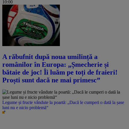
10:00
A răbufnit după noua umilință a
românilor în Europa: „Șmecherie și
bătaie de joc! Îi luăm pe toți de fraieri!
Proști sunt dacă ne mai primesc”
Legume și fructe vândute la poartă: „Dacă le cumperi o dată la șase
luni nu e nicio problemă“