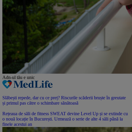
Adn-ul tău
e unic
Slăbești repede, dar cu ce preț? Riscurile scăderii bruște în greutate
și primul pas către o schimbare sănătoasă
Rețeaua de săli de fitness SWEAT devine Level Up și se extinde cu
o nouă locație în București. Urmează o serie de alte 4 săli până la
finele acestui an