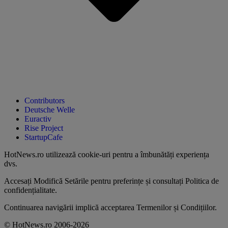
Contributors
Deutsche Welle
Euractiv
Rise Project
StartupCafe
HotNews.ro utilizează
cookie-uri pentru a îmbunătăți experiența
dvs
.
Accesați
Modifică Setările
pentru preferințe și consultați
Politica de
confidențialitate
.
Continuarea navigării implică acceptarea
Termenilor și Condițiilor
.
© HotNews.ro 2006-2026