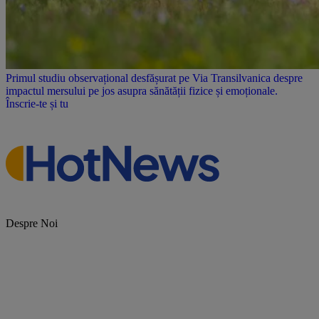
Primul studiu observațional desfășurat pe Via Transilvanica despre
impactul mersului pe jos asupra sănătății fizice și emoționale.
Înscrie-te și tu
Despre Noi