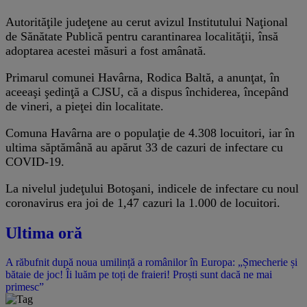
Autorităţile judeţene au cerut avizul Institutului Naţional
de Sănătate Publică pentru carantinarea localităţii, însă
adoptarea acestei măsuri a fost amânată.
Primarul comunei Havârna, Rodica Baltă, a anunţat, în
aceeaşi şedinţă a CJSU, că a dispus închiderea, începând
de vineri, a pieţei din localitate.
Comuna Havârna are o populaţie de 4.308 locuitori, iar în
ultima săptămână au apărut 33 de cazuri de infectare cu
COVID-19.
La nivelul judeţului Botoşani, indicele de infectare cu noul
coronavirus era joi de 1,47 cazuri la 1.000 de locuitori.
Ultima oră
A răbufnit după noua umilință a românilor în Europa: „Șmecherie și
bătaie de joc! Îi luăm pe toți de fraieri! Proști sunt dacă ne mai
primesc”