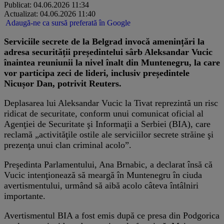
Publicat: 04.06.2026 11:34
Actualizat: 04.06.2026 11:40
Adaugă-ne ca sursă preferată în Google
Serviciile secrete de la Belgrad invocă amenințări la
adresa securității președintelui sârb Aleksandar Vucic
înaintea reuniunii la nivel înalt din Muntenegru, la care
vor participa zeci de lideri, inclusiv președintele
Nicușor Dan, potrivit Reuters.
Deplasarea lui Aleksandar Vucic la Tivat reprezintă un risc
ridicat de securitate, conform unui comunicat oficial al
Agenţiei de Securitate şi Informaţii a Serbiei (BIA), care
reclamă „activităţile ostile ale serviciilor secrete străine şi
prezenţa unui clan criminal acolo”.
Preşedinta Parlamentului, Ana Brnabic, a declarat însă că
Vucic intenţionează să meargă în Muntenegru în ciuda
avertismentului, urmând să aibă acolo câteva întâlniri
importante.
Avertismentul BIA a fost emis după ce presa din Podgorica