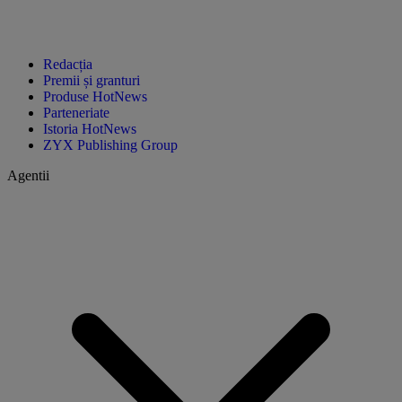
Redacția
Premii și granturi
Produse HotNews
Parteneriate
Istoria HotNews
ZYX Publishing Group
Agentii