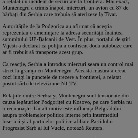
a relatat un incident de securitate la frontieră. Mai exact,
Muntenegru a trimis înapoi, miercuri, un avion cu 87 de
bărbaţi din Serbia care trebuia să aterizeze la Tivat.
Autoritățile de la Podgorica au afirmat că aceştia
reprezentau o ameninţare la adresa securităţii înaintea
summitului UE-Balcanii de Vest. În plus, portalul de ştiri
Vijesti a declarat că poliţia a confiscat două autobuze care
ar fi trebuit să transporte acest grup.
Ca reacție, Serbia a introdus miercuri seara un control mai
strict la graniţa cu Muntenegru. Această măsură a creat
cozi lungi la punctele de trecere a frontierei, a relatat
postul sârb de televiziune N1 TV.
Relaţiile dintre Serbia şi Muntenegru sunt tensionate din
cauza legăturilor Podgoriţei cu Kosovo, pe care Serbia nu
o recunoaşte. Un alt motiv este influenţa Belgradului
asupra problemelor politice interne prin intermediul
bisericii şi al partidelor politice afiliate Partidului
Progresist Sârb al lui Vucic, notează Reuters.