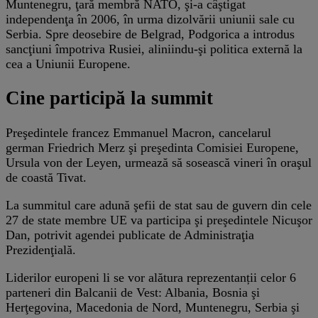
Muntenegru, ţară membră NATO, şi-a câştigat
independenţa în 2006, în urma dizolvării uniunii sale cu
Serbia. Spre deosebire de Belgrad, Podgorica a introdus
sancţiuni împotriva Rusiei, aliniindu-şi politica externă la
cea a Uniunii Europene.
Cine participă la summit
Preşedintele francez Emmanuel Macron, cancelarul
german Friedrich Merz şi preşedinta Comisiei Europene,
Ursula von der Leyen, urmează să sosească vineri în oraşul
de coastă Tivat.
La summitul care adună şefii de stat sau de guvern din cele
27 de state membre UE va participa şi preşedintele Nicuşor
Dan, potrivit agendei publicate de Administraţia
Prezidenţială.
Liderilor europeni li se vor alătura reprezentanții celor 6
parteneri din Balcanii de Vest: Albania, Bosnia şi
Herţegovina, Macedonia de Nord, Muntenegru, Serbia şi