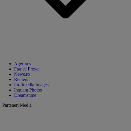
Agerpres
France Presse
News.ro
Reuters
Profimedia Images
Inquam Photos
Dreamstime
Parteneri Media