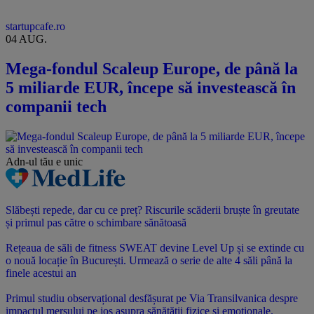
startupcafe.ro
04 AUG.
Mega-fondul Scaleup Europe, de până la
5 miliarde EUR, începe să investească în
companii tech
Adn-ul tău
e unic
Slăbești repede, dar cu ce preț? Riscurile scăderii bruște în greutate
și primul pas către o schimbare sănătoasă
Rețeaua de săli de fitness SWEAT devine Level Up și se extinde cu
o nouă locație în București. Urmează o serie de alte 4 săli până la
finele acestui an
Primul studiu observațional desfășurat pe Via Transilvanica despre
impactul mersului pe jos asupra sănătății fizice și emoționale.