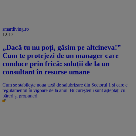
smartliving.ro
12:17
„Dacă tu nu poți, găsim pe altcineva!”
Cum te protejezi de un manager care
conduce prin frică: soluții de la un
consultant în resurse umane
Cum se stabilește noua taxă de salubrizare din Sectorul 1 și care e
regulamentul în vigoare de la anul. Bucureștenii sunt așteptați cu
păreri și propuneri