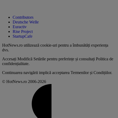
Contributors
Deutsche Welle
Euractiv
Rise Project
StartupCafe
HotNews.ro utilizează
cookie-uri pentru a îmbunătăți experiența
dvs
.
Accesați
Modifică Setările
pentru preferințe și consultați
Politica de
confidențialitate
.
Continuarea navigării implică acceptarea
Termenilor și Condițiilor
.
© HotNews.ro 2006-2026