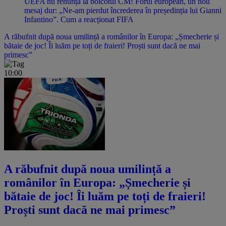
UEFA nu renunță la boicotul CM! Forul european, un nou
mesaj dur: „Ne-am pierdut încrederea în președinția lui Gianni
Infantino”. Cum a reacționat FIFA
A răbufnit după noua umilință a românilor în Europa: „Șmecherie și
bătaie de joc! Îi luăm pe toți de fraieri! Proști sunt dacă ne mai
primesc”
10:00
A răbufnit după noua umilință a
românilor în Europa: „Șmecherie și
bătaie de joc! Îi luăm pe toți de fraieri!
Proști sunt dacă ne mai primesc”