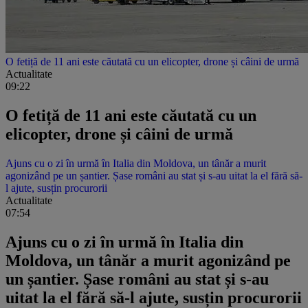
O fetiță de 11 ani este căutată cu un elicopter, drone și câini de urmă
Actualitate
09:22
O fetiță de 11 ani este căutată cu un
elicopter, drone și câini de urmă
Ajuns cu o zi în urmă în Italia din Moldova, un tânăr a murit
agonizând pe un șantier. Șase români au stat și s-au uitat la el fără să-
l ajute, susțin procurorii
Actualitate
07:54
Ajuns cu o zi în urmă în Italia din
Moldova, un tânăr a murit agonizând pe
un șantier. Șase români au stat și s-au
uitat la el fără să-l ajute, susțin procurorii