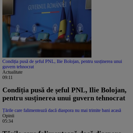
Condiția pusă de șeful PNL, Ilie Bolojan, pentru susținerea unui
guvern tehnocrat
Actualitate
09:11
Condiția pusă de șeful PNL, Ilie Bolojan,
pentru susținerea unui guvern tehnocrat
Țările care falimentează dacă diaspora nu mai trimite bani acasă
Opinii
05:34