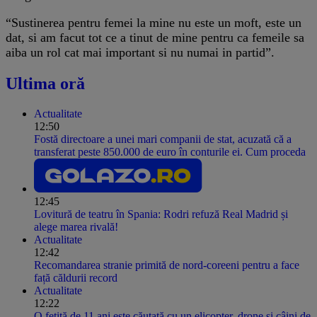
“Sustinerea pentru femei la mine nu este un moft, este un
dat, si am facut tot ce a tinut de mine pentru ca femeile sa
aiba un rol cat mai important si nu numai in partid”.
Ultima oră
Actualitate
12:50
Fostă directoare a unei mari companii de stat, acuzată că a
transferat peste 850.000 de euro în conturile ei. Cum proceda
12:45
Lovitură de teatru în Spania: Rodri refuză Real Madrid și
alege marea rivală!
Actualitate
12:42
Recomandarea stranie primită de nord-coreeni pentru a face
față căldurii record
Actualitate
12:22
O fetiță de 11 ani este căutată cu un elicopter, drone și câini de