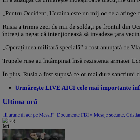
„Pentru Occident, Ucraina este un mijloc de a atinge o
Rusia a trimis zeci de mii de soldați pe frontul din U
întregi a negat că intenționează să invadeze țara vecin
„Operațiunea militară specială” a fost anunțată de Vlad
Trupele ruse au întâmpinat însă rezistența armatei Ucr
În plus, Rusia a fost supusă celor mai dure sancțiuni 
Urmărește LIVE AICI cele mai importante inf
Ultima oră
„Îl arunc în aer pe Messi!”. Documente FBI » Mesaje șocante, Cristian
Ieri