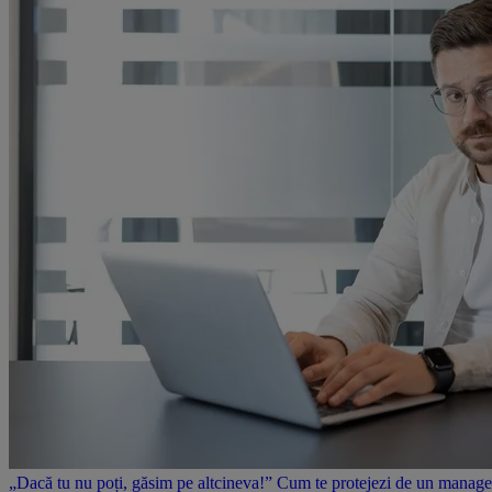
„Dacă tu nu poți, găsim pe altcineva!” Cum te protejezi de un manager 