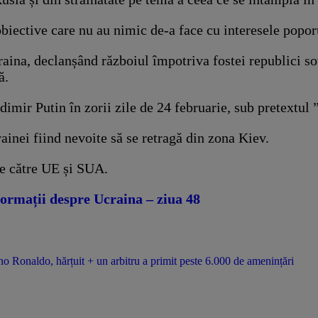
biective care nu au nimic de-a face cu interesele popor
craina, declanșând războiul împotriva fostei republici s
ă.
imir Putin în zorii zile de 24 februarie, sub pretextul 
ainei fiind nevoite să se retragă din zona Kiev.
de către UE și SUA.
ormații despre Ucraina – ziua 48
o Ronaldo, hărțuit + un arbitru a primit peste 6.000 de amenințări