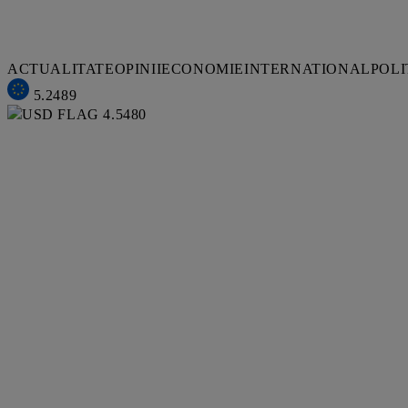
ACTUALITATE
OPINII
ECONOMIE
INTERNATIONAL
POLI
5.2489
4.5480