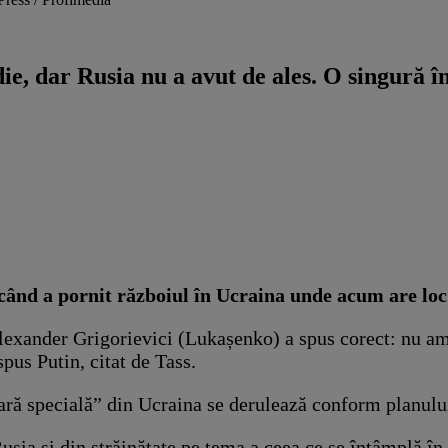
ie, dar Rusia nu a avut de ales. O singură în
 când a pornit războiul în Ucraina unde acum are loc
lexander Grigorievici (Lukașenko) a spus corect: nu am
spus Putin, citat de Tass.
tară specială” din Ucraina se derulează conform planulu
usia și din străinătate pe tema a ceea ce se întâmplă în