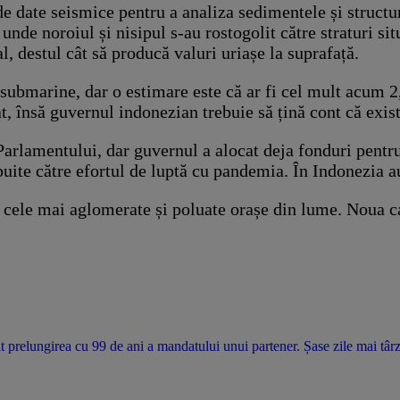
de date seismice pentru a analiza sedimentele și structu
unde noroiul și nisipul s-au rostogolit către straturi si
l, destul cât să producă valuri uriașe la suprafață.
submarine, dar o estimare este că ar fi cel mult acum 2,
, însă guvernul indonezian trebuie să țină cont că există 
arlamentului, dar guvernul a alocat deja fonduri pentru 
tribuite către efortul de luptă cu pandemia. În Indonezi
re cele mai aglomerate și poluate orașe din lume. Noua c
t prelungirea cu 99 de ani a mandatului unui partener. Șase zile mai târzi