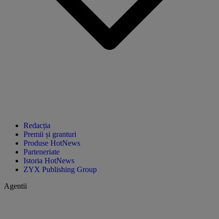
Redacția
Premii și granturi
Produse HotNews
Parteneriate
Istoria HotNews
ZYX Publishing Group
Agentii