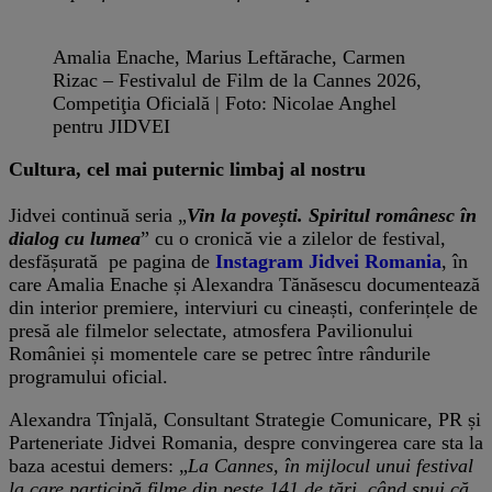
Amalia Enache, Marius Leftărache, Carmen
Rizac – Festivalul de Film de la Cannes 2026,
Competiţia Oficială | Foto: Nicolae Anghel
pentru JIDVEI
Cultura, cel mai puternic limbaj al nostru
Jidvei continuă seria „
Vin la povești. Spiritul românesc în
dialog cu lumea
” cu o cronică vie a zilelor de festival,
desfășurată pe pagina de
Instagram Jidvei Romania
, în
care Amalia Enache și Alexandra Tănăsescu documentează
din interior premiere, interviuri cu cineaști, conferințele de
presă ale filmelor selectate, atmosfera Pavilionului
României și momentele care se petrec între rândurile
programului oficial.
Alexandra Tînjală, Consultant Strategie Comunicare, PR și
Parteneriate Jidvei Romania, despre convingerea care sta la
baza acestui demers: „
La Cannes, în mijlocul unui festival
la care participă filme din peste 141 de țări, când spui că