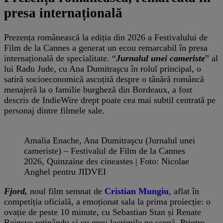
presa internațională
Prezența românească la ediția din 2026 a Festivalului de
Film de la Cannes a generat un ecou remarcabil în presa
internațională de specialitate. “
Jurnalul unei cameriste
” al
lui Radu Jude, cu Ana Dumitraşcu în rolul principal, o
satiră socioeconomică ascuțită despre o tânără româncă
menajeră la o familie burgheză din Bordeaux, a fost
descris de IndieWire drept poate cea mai subtil centrată pe
personaj dintre filmele sale.
Amalia Enache, Ana Dumitraşcu (Jurnalul unei
cameriste) – Festivalul de Film de la Cannes
2026, Quinzaine des cineastes | Foto: Nicolae
Anghel pentru JIDVEI
Fjord,
noul film semnat de
Cristian Mungiu
, aflat în
competiția oficială, a emoționat sala la prima proiecție: o
ovație de peste 10 minute, cu Sebastian Stan și Renate
Reinsve reținându-și cu greu lacrimile pe scenă. Printre