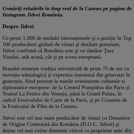
Urmăriți relatările în timp real de la Cannes pe pagina de
Instagram Jidvei România.
Despre Jidvei
Cu peste 1.000 de medalii internaționale şi o poziție în Top
100 producători globali de vinuri şi distilate premium,
Jidvei confirmă că România este şi va rămâne Ţara
Vinului, atât acasă, cât şi pe scena europeană.
Brandul reunește tradiția vitivinicolă de peste 75 de ani cu
inovația tehnologică și expertiza transmisă din generație în
generație, fiind prezent la marile evenimente culturale și
diplomatice europene: de la Centrul Pompidou din Paris și
Teatrul La Fenice din Veneția, până la Grand Palais, în
cadrul Festivalului de Carte de la Paris, și pe Croazeta de
la Festivalul de Film de la Cannes.
Jidvei este cel mai mare producător de vinuri cu Denumire
de Origine Controlată din România (D.O.C. Jidvei) şi
deține cel mai extins domeniu viticol cu proprietar unic din