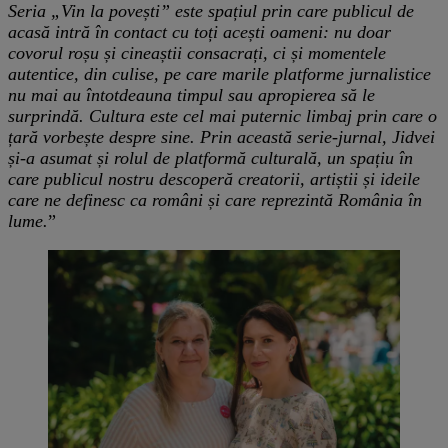
Seria „Vin la povești” este spațiul prin care publicul de
acasă intră în contact cu toți acești oameni: nu doar
covorul roșu și cineaștii consacrați, ci și momentele
autentice, din culise, pe care marile platforme jurnalistice
nu mai au întotdeauna timpul sau apropierea să le
surprindă. Cultura este cel mai puternic limbaj prin care o
țară vorbește despre sine. Prin această serie-jurnal, Jidvei
și-a asumat și rolul de platformă culturală, un spațiu în
care publicul nostru descoperă creatorii, artiștii și ideile
care ne definesc ca români și care reprezintă România în
lume.
”