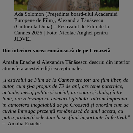
Ada Solomon (Preşedinta board-ului Academiei
Europene de Film), Alexandra Tănăsescu
(Cultura la Dubă) – Festivalul de Film de la
Cannes 2026 | Foto: Nicolae Anghel pentru
JIDVEI
Din interior: vocea românească de pe Croazetă
Amalia Enache și Alexandra Tănăsescu descriu din interior
atmosfera acestei ediții exceptionale:
„
Festivalul de Film de la Cannes are tot: are film liber, de
autor, cum și-a propus de 79 de ani, are teme puternice,
actuale, mesaj politic și social, are soare și dialog între
lumi, are relevanță cu adevărat globală. Intrăm împreună
în atmosfera inegalabilă de pe Croazetă și onorăm cum se
cuvine întreaga prezență românească de anul acesta, cu
patru producții selectate la secțiuni importante în festival.
”
– Amalia Enache