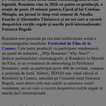
legendă, România vine în 2026 cu patru co-producții, o
ovație de peste 10 minute pentru Fjord al lui Cristian
Mungiu, un jurnal în timp real semnat de Amalia
Enache și Alexandra Tănăsescu și un soi care a cucerit
deopotrivă curțile regale și marile jurii internaționale:
Feteasca Regală.
România este prezentă pe cea mai strălucitoare scenă a
cinematografiei mondiale:
Festivalul de Film de la
Cannes.
Cele patru producții cu participare românească,
un panel de industrie, „
Why Romania? Why Now?
” –
dedicat potențialului cinematografic al României la Marché
du Film, și un eveniment de networking la Pavilionul
României, unde au participat peste 400 de invitați, compun
o prezență de forță. Alături, JIDVEI este vinul oficial al
României la Cannes, aducând pe Croazetă soiul Feteasca
Regală, unul dintre cele mai nobile și autentice soiuri
românești, un soi care a cucerit deopotrivă curțile regale și
marile jurii internaționale.