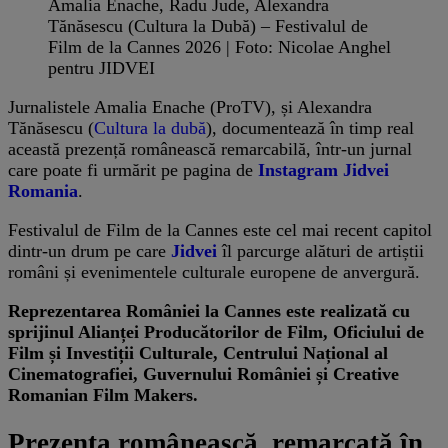
Amalia Enache, Radu Jude, Alexandra
Tănăsescu (Cultura la Dubă) – Festivalul de
Film de la Cannes 2026 | Foto: Nicolae Anghel
pentru JIDVEI
Jurnalistele Amalia Enache (ProTV), și Alexandra
Tănăsescu (
Cultura la dubă
), documentează în timp real
această prezență românească remarcabilă, într-un jurnal
care poate fi urmărit pe pagina de
Instagram Jidvei
Romania
.
Festivalul de Film de la Cannes este cel mai recent capitol
dintr-un drum pe care
Jidvei
îl parcurge alături de artiștii
români și evenimentele culturale europene de anvergură.
Reprezentarea României la Cannes este realizată cu
sprijinul Alianței Producătorilor de Film, Oficiului de
Film și Investiții Culturale, Centrului Național al
Cinematografiei, Guvernului României și Creative
Romanian Film Makers.
Prezența românească, remarcată în