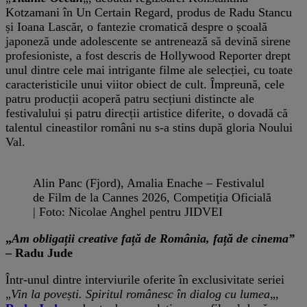
Kotzamani în Un Certain Regard, produs de Radu Stancu
și Ioana Lascăr, o fantezie cromatică despre o școală
japoneză unde adolescente se antrenează să devină sirene
profesioniste, a fost descris de Hollywood Reporter drept
unul dintre cele mai intrigante filme ale selecției, cu toate
caracteristicile unui viitor obiect de cult. Împreună, cele
patru producții acoperă patru secțiuni distincte ale
festivalului și patru direcții artistice diferite, o dovadă că
talentul cineastilor români nu s-a stins după gloria Noului
Val.
Alin Panc (Fjord), Amalia Enache – Festivalul
de Film de la Cannes 2026, Competiţia Oficială
| Foto: Nicolae Anghel pentru JIDVEI
„
Am obligații creative față de România, față de cinema”
– Radu Jude
Într-unul dintre interviurile oferite în exclusivitate seriei
„
Vin la povești. Spiritul românesc în dialog cu lumea
„,