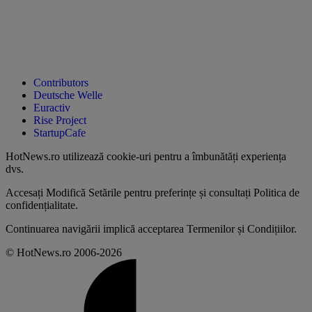
Contributors
Deutsche Welle
Euractiv
Rise Project
StartupCafe
HotNews.ro utilizează
cookie-uri pentru a îmbunătăți experiența
dvs
.
Accesați
Modifică Setările
pentru preferințe și consultați
Politica de
confidențialitate
.
Continuarea navigării implică acceptarea
Termenilor și Condițiilor
.
© HotNews.ro 2006-2026