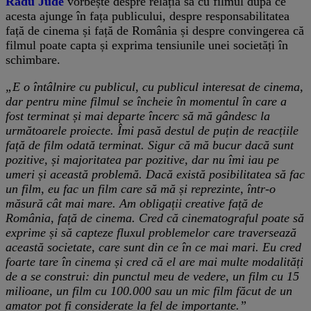
Radu Jude
vorbește despre relația sa cu filmul după ce
acesta ajunge în fața publicului, despre responsabilitatea
față de cinema și față de România și despre convingerea că
filmul poate capta și exprima tensiunile unei societăți în
schimbare.
„E o întâlnire cu publicul, cu publicul interesat de cinema,
dar pentru mine filmul se încheie în momentul în care a
fost terminat și mai departe încerc să mă gândesc la
următoarele proiecte. Îmi pasă destul de puțin de reacțiile
față de film odată terminat. Sigur că mă bucur dacă sunt
pozitive, și majoritatea par pozitive, dar nu îmi iau pe
umeri și această problemă. Dacă există posibilitatea să fac
un film, eu fac un film care să mă și reprezinte, într-o
măsură cât mai mare. Am obligații creative față de
România, față de cinema. Cred că cinematograful poate să
exprime și să capteze fluxul problemelor care traversează
această societate, care sunt din ce în ce mai mari. Eu cred
foarte tare în cinema și cred că el are mai multe modalități
de a se construi: din punctul meu de vedere, un film cu 15
milioane, un film cu 100.000 sau un mic film făcut de un
amator pot fi considerate la fel de importante.”