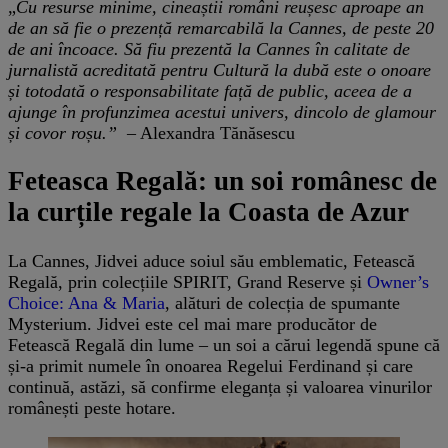
„
Cu resurse minime, cineaștii români reușesc aproape an
de an să fie o prezență remarcabilă la Cannes, de peste 20
de ani încoace. Să fiu prezentă la Cannes în calitate de
jurnalistă acreditată pentru Cultură la dubă este o onoare
și totodată o responsabilitate față de public, aceea de a
ajunge în profunzimea acestui univers, dincolo de glamour
și covor roșu.”
– Alexandra Tănăsescu
Feteasca Regală: un soi românesc de
la curțile regale la Coasta de Azur
La Cannes, Jidvei aduce soiul său emblematic, Fetească
Regală, prin colecțiile SPIRIT, Grand Reserve și
Owner’s
Choice: Ana & Maria
, alături de colecția de spumante
Mysterium. Jidvei este cel mai mare producător de
Fetească Regală din lume – un soi a cărui legendă spune că
și-a primit numele în onoarea Regelui Ferdinand și care
continuă, astăzi, să confirme eleganța și valoarea vinurilor
românești peste hotare.