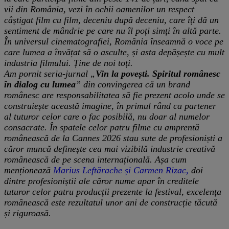
vii din România, vezi în ochii oamenilor un respect
câștigat film cu film, deceniu după deceniu, care îți dă un
sentiment de mândrie pe care nu îl poți simți în altă parte.
În universul cinematografiei, România înseamnă o voce pe
care lumea a învățat să o asculte, și asta depășește cu mult
industria filmului. Ține de noi toți.
Am pornit seria-jurnal „
Vin la povești. Spiritul românesc
în dialog cu lumea
” din convingerea că un brand
românesc are responsabilitatea să fie prezent acolo unde se
construiește această imagine, în primul rând ca partener
al tuturor celor care o fac posibilă, nu doar al numelor
consacrate. În spatele celor patru filme cu amprentă
românească de la Cannes 2026 stau sute de profesioniști a
căror muncă definește cea mai vizibilă industrie creativă
românească de pe scena internațională. Așa cum
menționează
Marius Leftărache și Carmen Rizac,
doi
dintre profesioniștii ale căror nume apar în creditele
tuturor celor patru producții prezente la festival, excelența
românească este rezultatul unor ani de construcție tăcută
și riguroasă.