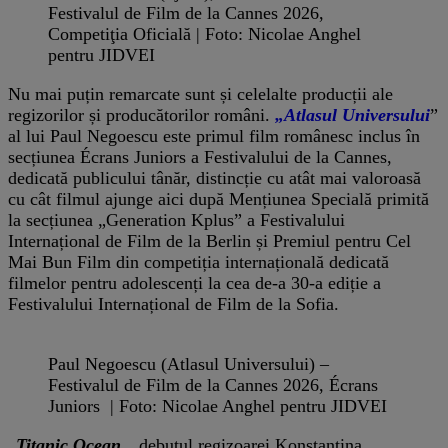
Festivalul de Film de la Cannes 2026,
Competiţia Oficială | Foto: Nicolae Anghel
pentru JIDVEI
Nu mai puțin remarcate sunt și celelalte producții ale
regizorilor și producătorilor români.
„Atlasul Universului
”
al lui Paul Negoescu este primul film românesc inclus în
secțiunea Écrans Juniors a Festivalului de la Cannes,
dedicată publicului tânăr, distincție cu atât mai valoroasă
cu cât filmul ajunge aici după Mențiunea Specială primită
la secțiunea „Generation Kplus” a Festivalului
Internațional de Film de la Berlin și Premiul pentru Cel
Mai Bun Film din competiția internațională dedicată
filmelor pentru adolescenți la cea de-a 30-a ediție a
Festivalului Internațional de Film de la Sofia.
Paul Negoescu (Atlasul Universului) –
Festivalul de Film de la Cannes 2026, Écrans
Juniors | Foto: Nicolae Anghel pentru JIDVEI
„
Titanic Ocean
„, debutul regizoarei Konstantina