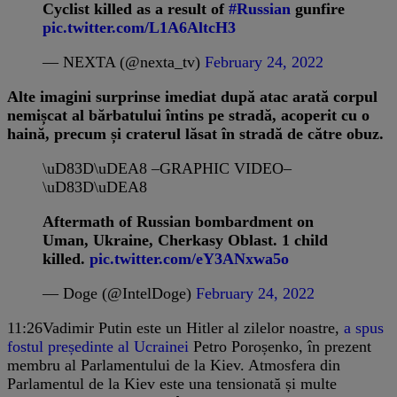
Cyclist killed as a result of
#Russian
gunfire
pic.twitter.com/L1A6AltcH3
— NEXTA (@nexta_tv)
February 24, 2022
Alte imagini surprinse imediat după atac arată corpul
nemișcat al bărbatului întins pe stradă, acoperit cu o
haină, precum și craterul lăsat în stradă de către obuz.
\uD83D\uDEA8 –GRAPHIC VIDEO–
\uD83D\uDEA8
Aftermath of Russian bombardment on
Uman, Ukraine, Cherkasy Oblast. 1 child
killed.
pic.twitter.com/eY3ANxwa5o
— Doge (@IntelDoge)
February 24, 2022
11:26
Vadimir Putin este un Hitler al zilelor noastre,
a spus
fostul președinte al Ucrainei
Petro Poroșenko, în prezent
membru al Parlamentului de la Kiev. Atmosfera din
Parlamentul de la Kiev este una tensionată și multe