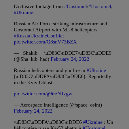
Exclusive footage from
#Gostomel
/
#Hostomel
,
#Ukraine
.
Russian Air Force striking infrastructure and
Gostomel Airport with MI-8 helicopters.
#RussiaUkraineConflict
pic.twitter.com/Q8snV73BZX
— _Shakib__ \uD83C\uDDE7\uD83C\uDDE9
(@Sha_kib_haq)
February 24, 2022
Russian helicopters and gunfire in
#Ukraine
(\uD83C\uDDFA\uD83C\uDDE6). Reportedly
in the Kyiv Oblast.
pic.twitter.com/g9irzN1zgw
— Aerospace Intelligence (@space_osint)
February 24, 2022
\uD83C\uDDFA\uD83C\uDDE6
#Ukraine
: Un
hélicoptère russe Ka-52 abattu à
#Hostomel
.