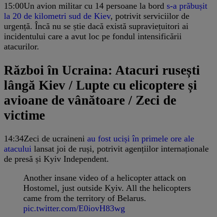
15:00
Un avion militar cu 14 persoane la bord
s-a prăbușit
la 20 de kilometri sud de Kiev
, potrivit serviciilor de
urgență. Încă nu se știe dacă există supraviețuitori ai
incidentului care a avut loc pe fondul intensificării
atacurilor.
Război în Ucraina: Atacuri rusești
lângă Kiev / Lupte cu elicoptere și
avioane de vânătoare / Zeci de
victime
14:34
Zeci de ucraineni
au fost uciși în primele ore ale
atacului
lansat joi de ruși, potrivit agențiilor internaționale
de presă și Kyiv Independent.
Another insane video of a helicopter attack on
Hostomel, just outside Kyiv. All the helicopters
came from the territory of Belarus.
pic.twitter.com/E0iovH83wg