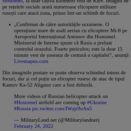
Hostomel
, la doar câțiva kilometri vest de Kiev. Imagini de
pe rețelele sociale arată numeroase elicoptere militare
rusești care atacă zona, prinse într-un schimb de focuri.
„Confirmat de către autoritățile ucrainene. O
operațiune mare de asalt aerian cu elicoptere Mi-8 pe
Aeroportul Internațional Antonov din Hostomel.
Ministerul de Interne spune că Rusia a preluat
controlul orașului. Foarte periculos; este la doar 15
minute vest de șoseaua de centură a capitalei”, anunță
Livemapua.com
Din imaginile postate se poate observa schimbul intens de
focuri, dar și cel puțin un elicopter rusesc de atac de tipul
Kamov Ka-52 Aligator care a fost doborât.
More videos of Russian helicopter attack on
#Hostomel
airfield are coming up
#Ukraine
#Russia
pic.twitter.com/IWajr9oAn5
— MilitaryLand.net (@Militarylandnet)
February 24, 2022