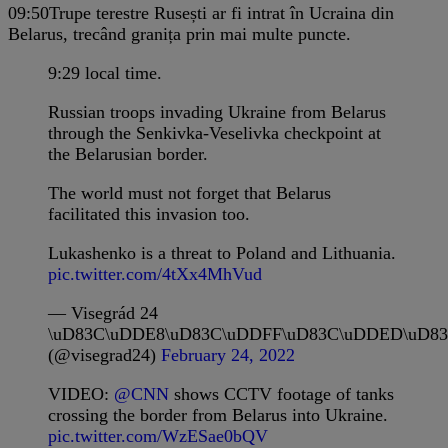
09:50
Trupe terestre Rusești ar fi intrat în Ucraina din
Belarus, trecând granița prin mai multe puncte.
9:29 local time.
Russian troops invading Ukraine from Belarus
through the Senkivka-Veselivka checkpoint at
the Belarusian border.
The world must not forget that Belarus
facilitated this invasion too.
Lukashenko is a threat to Poland and Lithuania.
pic.twitter.com/4tXx4MhVud
— Visegrád 24
\uD83C\uDDE8\uD83C\uDDFF\uD83C\uDDED\uD8
(@visegrad24)
February 24, 2022
VIDEO:
@CNN
shows CCTV footage of tanks
crossing the border from Belarus into Ukraine.
pic.twitter.com/WzESae0bQV