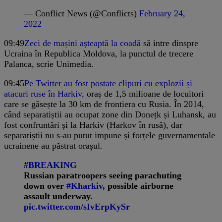
— Conflict News (@Conflicts)
February 24,
2022
09:49
Zeci de mașini așteaptă la coadă
să intre dinspre
Ucraina în Republica Moldova, la punctul de trecere
Palanca, scrie Unimedia.
09:45
Pe Twitter au fost postate clipuri cu explozii și
atacuri ruse în Harkiv,
oraș de 1,5 milioane de locuitori
care se găsește la 30 km de frontiera cu Rusia. În 2014,
când separatiștii au ocupat zone din Donețk și Luhansk, au
fost confruntări și la Harkiv (Harkov în rusă), dar
separatiștii nu s-au putut impune și forțele guvernamentale
ucrainene au păstrat orașul.
#BREAKING
Russian paratroopers seeing parachuting
down over
#Kharkiv
, possible airborne
assault underway.
pic.twitter.com/sIvErpKySr