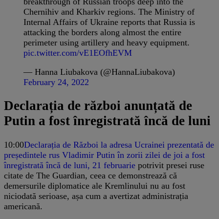
breakthrough of Russian troops deep into the
Chernihiv and Kharkiv regions. The Ministry of
Internal Affairs of Ukraine reports that Russia is
attacking the borders along almost the entire
perimeter using artillery and heavy equipment.
pic.twitter.com/vE1EOfhEVM
— Hanna Liubakova (@HannaLiubakova)
February 24, 2022
Declarația de război anunțată de
Putin a fost înregistrată încă de luni
10:00
Declarația de Război la adresa Ucrainei prezentată de
președintele rus Vladimir Putin în zorii zilei de joi a fost
înregistrată încă de luni, 21 februarie
potrivit presei ruse
citate de The Guardian, ceea ce demonstrează că
demersurile diplomatice ale Kremlinului nu au fost
niciodată serioase, așa cum a avertizat administrația
americană.