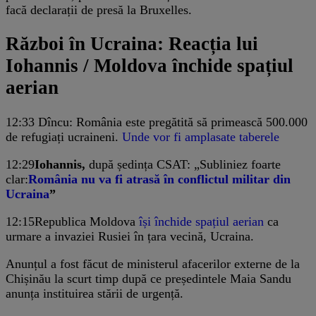
facă declarații de presă la Bruxelles.
Război în Ucraina: Reacția lui
Iohannis / Moldova închide spațiul
aerian
12:33
Dîncu: România este pregătită să primească 500.000
de refugiați ucraineni.
Unde vor fi amplasate taberele
12:29
Iohannis,
după ședința CSAT: „Subliniez foarte
clar:
România nu va fi atrasă în conflictul militar din
Ucraina
”
12:15
Republica Moldova
își închide spațiul aerian
ca
urmare a invaziei Rusiei în țara vecină, Ucraina.
Anunțul a fost făcut de ministerul afacerilor externe de la
Chișinău la scurt timp după ce președintele Maia Sandu
anunța instituirea stării de urgență.