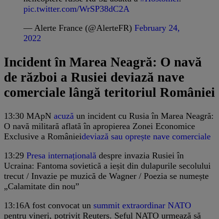
pic.twitter.com/WrSP38dC2A
— Alerte France (@AlerteFR)
February 24,
2022
Incident în Marea Neagră: O navă
de război a Rusiei deviază nave
comerciale lângă teritoriul României
13:30
MApN
acuză
un incident cu Rusia în Marea Neagră:
O navă militară aflată în apropierea Zonei Economice
Exclusive a României
deviază sau oprește nave comerciale
13:29
Presa internațională
despre invazia Rusiei în
Ucraina: Fantoma sovietică a ieșit din dulapurile secolului
trecut / Invazie pe muzică de Wagner / Poezia se numește
„Calamitate din nou”
13:16
A fost convocat un
summit extraordinar NATO
pentru vineri, potrivit Reuters. Șeful NATO urmează să