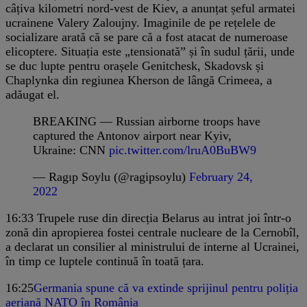
câțiva kilometri nord-vest de Kiev, a anunțat șeful armatei
ucrainene Valery Zaloujny. Imaginile de pe rețelele de
socializare arată că se pare că a fost atacat de numeroase
elicoptere. Situația este „tensionată” și în sudul țării, unde
se duc lupte pentru orașele Genitchesk, Skadovsk și
Chaplynka din regiunea Kherson de lângă Crimeea, a
adăugat el.
BREAKING — Russian airborne troops have
captured the Antonov airport near Kyiv,
Ukraine: CNN
pic.twitter.com/lruA0BuBW9
— Ragıp Soylu (@ragipsoylu)
February 24,
2022
16:33
Trupele ruse din direcția Belarus au intrat joi într-o
zonă din apropierea fostei centrale nucleare de la Cernobîl,
a declarat un consilier al ministrului de interne al Ucrainei,
în timp ce luptele continuă în toată țara.
16:25
Germania spune că va extinde sprijinul pentru poliția
aeriană NATO în România