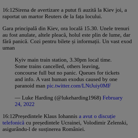
16:12
Sirena de avertizare a putut fi auzită la Kiev joi, a
raportat un martor Reuters de la fața locului.
Gara principală din Kiev, ora locală 15.30. Unele trenuri
au fost anulate, altele pleacă, holul este plin de lume, dar
fără panică. Cozi pentru bilete și informații. Un vast exod
uman
Kyiv main train station, 3.30pm local time.
Some trains cancelled, others leaving,
concourse full but no panic. Queues for tickets
and info. A vast human exodus caused by one
paranoid man
pic.twitter.com/LNtJuiy0MF
— Luke Harding (@lukeharding1968)
February
24, 2022
16:12
Președintele Klaus Iohannis
a avut o discuție
telefonică
cu președintele Ucrainei, Volodimir Zelenski,
asigurându-l de susținerea României.