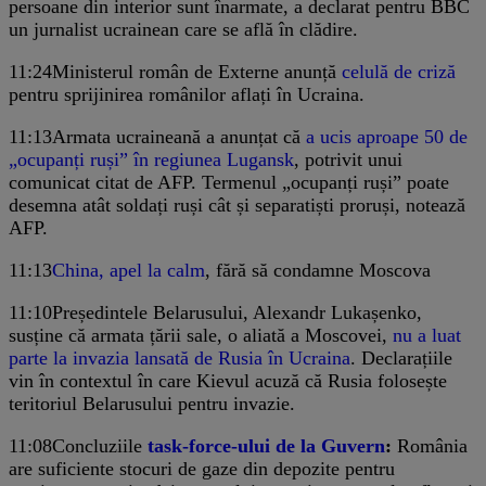
persoane din interior sunt înarmate, a declarat pentru BBC
un jurnalist ucrainean care se află în clădire.
11:24
Ministerul român de Externe anunță
celulă de criză
pentru sprijinirea românilor aflați în Ucraina.
11:13
Armata ucraineană a anunțat că
a ucis aproape 50 de
„ocupanți ruși” în regiunea Lugansk
, potrivit unui
comunicat citat de AFP. Termenul „ocupanți ruși” poate
desemna atât soldați ruși cât și separatiști proruși, notează
AFP.
11:13
China, apel la calm
, fără să condamne Moscova
11:10
Președintele Belarusului, Alexandr Lukașenko,
susține că armata țării sale, o aliată a Moscovei,
nu a luat
parte la invazia lansată de Rusia în Ucraina
. Declarațiile
vin în contextul în care Kievul acuză că Rusia folosește
teritoriul Belarusului pentru invazie.
11:08
Concluziile
task-force-ului de la Guvern
:
România
are suficiente stocuri de gaze din depozite pentru