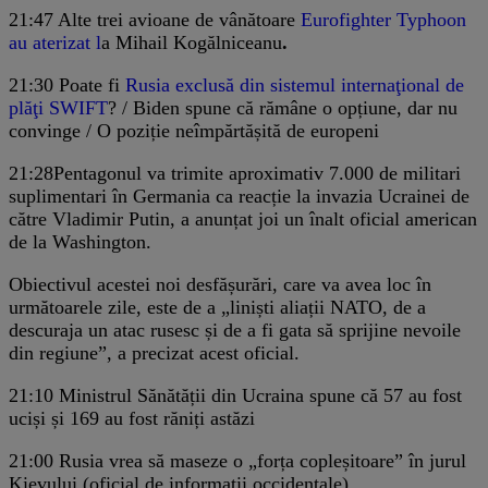
21:47
Alte trei avioane de vânătoare
Eurofighter Typhoon
au aterizat l
a Mihail Kogălniceanu
.
21:30
Poate fi
Rusia exclusă din sistemul internaţional de
plăţi SWIFT
? / Biden spune că rămâne o opțiune, dar nu
convinge / O poziție neîmpărtășită de europeni
21:28
Pentagonul va trimite aproximativ 7.000 de militari
suplimentari în Germania ca reacție la invazia Ucrainei de
către Vladimir Putin, a anunțat joi un înalt oficial american
de la Washington.
Obiectivul acestei noi desfășurări, care va avea loc în
următoarele zile, este de a „liniști aliații NATO, de a
descuraja un atac rusesc și de a fi gata să sprijine nevoile
din regiune”, a precizat acest oficial.
21:10
Ministrul Sănătății din Ucraina spune că 57 au fost
uciși și 169 au fost răniți astăzi
21:00
Rusia vrea să maseze o „forța copleșitoare” în jurul
Kievului (oficial de informații occidentale)