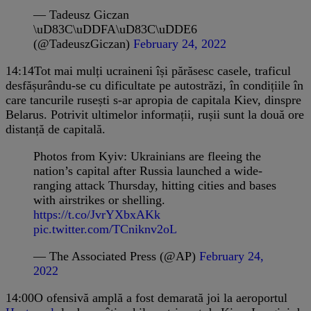
— Tadeusz Giczan
\uD83C\uDDFA\uD83C\uDDE6
(@TadeuszGiczan)
February 24, 2022
14:14
Tot mai mulți ucraineni își părăsesc casele, traficul
desfășurându-se cu dificultate pe autostrăzi, în condițiile în
care tancurile rusești s-ar apropia de capitala Kiev, dinspre
Belarus. Potrivit ultimelor informații, rușii sunt la două ore
distanță de capitală.
Photos from Kyiv: Ukrainians are fleeing the
nation’s capital after Russia launched a wide-
ranging attack Thursday, hitting cities and bases
with airstrikes or shelling.
https://t.co/JvrYXbxAKk
pic.twitter.com/TCniknv2oL
— The Associated Press (@AP)
February 24,
2022
14:00
O ofensivă amplă a fost demarată joi la aeroportul