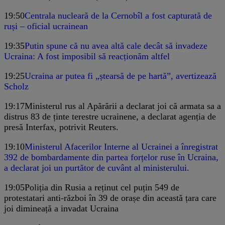
19:50
Centrala nucleară de la Cernobîl a fost capturată de
ruși – oficial ucrainean
19:35
Putin spune că nu avea altă cale decât să invadeze
Ucraina: A fost imposibil să reacționăm altfel
19:25
Ucraina ar putea fi „ștearsă de pe hartă”, avertizează
Scholz
19:17
Ministerul rus al Apărării a declarat joi că armata sa a
distrus 83 de ținte terestre ucrainene, a declarat agenția de
presă Interfax, potrivit Reuters.
19:10
Ministerul Afacerilor Interne al Ucrainei a înregistrat
392 de bombardamente din partea forțelor ruse în Ucraina,
a declarat joi un purtător de cuvânt al ministerului.
19:05
Poliția din Rusia a reținut cel puțin 549 de
protestatari anti-război în 39 de orașe din această țara care
joi dimineață a invadat Ucraina