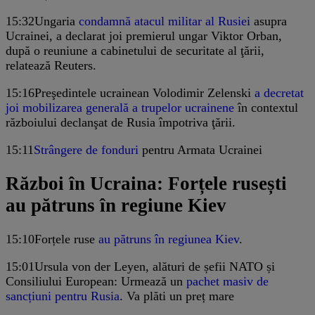
15:32
Ungaria
condamnă atacul militar al Rusiei
asupra
Ucrainei, a declarat joi premierul ungar Viktor Orban,
după o reuniune a cabinetului de securitate al ţării,
relatează Reuters.
15:16
Preşedintele ucrainean Volodimir Zelenski
a decretat
joi mobilizarea generală a trupelor ucrainene
în contextul
războiului declanşat de Rusia împotriva ţării.
15:11
Strângere de fonduri
pentru Armata Ucrainei
Război în Ucraina: Forțele rusești
au pătruns în regiune Kiev
15:10
Forțele ruse
au pătruns în regiunea Kiev
.
15:01
Ursula von der Leyen, alături de șefii NATO și
Consiliului European: Urmează un
pachet masiv de
sancțiuni pentru Rusia
. Va plăti un preț mare