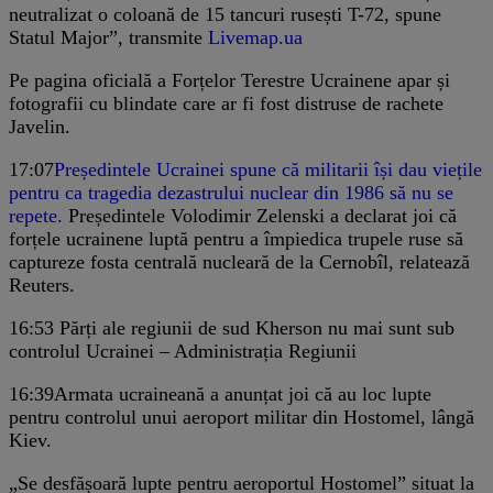
neutralizat o coloană de 15 tancuri rusești T-72, spune
Statul Major”, transmite
Livemap.ua
Pe pagina oficială a Forțelor Terestre Ucrainene apar și
fotografii cu blindate care ar fi fost distruse de rachete
Javelin.
17:07
Președintele Ucrainei spune că militarii își dau viețile
pentru ca tragedia dezastrului nuclear din 1986 să nu se
repete.
Președintele Volodimir Zelenski a declarat joi că
forțele ucrainene luptă pentru a împiedica trupele ruse să
captureze fosta centrală nucleară de la Cernobîl, relatează
Reuters.
16:53
Părți ale regiunii de sud Kherson nu mai sunt sub
controlul Ucrainei – Administrația Regiunii
16:39
Armata ucraineană a anunțat joi că au loc lupte
pentru controlul unui aeroport militar din Hostomel, lângă
Kiev.
„Se desfășoară lupte pentru aeroportul Hostomel” situat la