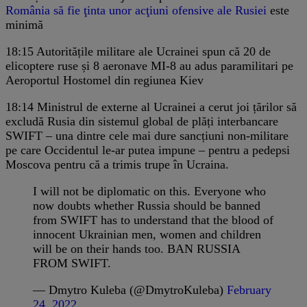
România să fie ţinta unor acţiuni ofensive ale Rusiei
este
minimă
18:15
Autoritățile militare ale Ucrainei spun că 20 de
elicoptere ruse și 8 aeronave MI-8 au adus paramilitari pe
Aeroportul Hostomel din regiunea Kiev
18:14
Ministrul de externe al Ucrainei a cerut joi țărilor să
excludă Rusia din sistemul global de plăți interbancare
SWIFT – una dintre cele mai dure sancțiuni non-militare
pe care Occidentul le-ar putea impune – pentru a pedepsi
Moscova pentru că a trimis trupe în Ucraina.
I will not be diplomatic on this. Everyone who
now doubts whether Russia should be banned
from SWIFT has to understand that the blood of
innocent Ukrainian men, women and children
will be on their hands too. BAN RUSSIA
FROM SWIFT.
— Dmytro Kuleba (@DmytroKuleba)
February
24, 2022