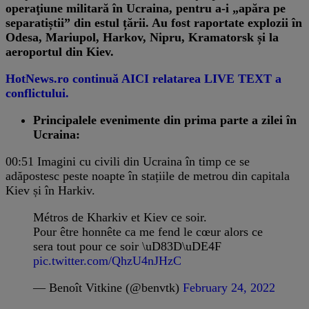
operaţiune militară în Ucraina, pentru a-i „apăra pe
separatiștii” din estul țării. Au fost raportate explozii în
Odesa, Mariupol, Harkov, Nipru, Kramatorsk și la
aeroportul din Kiev.
HotNews.ro continuă AICI relatarea LIVE TEXT a
conflictului.
Principalele evenimente din prima parte a zilei în
Ucraina:
00:51
Imagini cu civili din Ucraina în timp ce se
adăpostesc peste noapte în stațiile de metrou din capitala
Kiev și în Harkiv.
Métros de Kharkiv et Kiev ce soir.
Pour être honnête ca me fend le cœur alors ce
sera tout pour ce soir \uD83D\uDE4F
pic.twitter.com/QhzU4nJHzC
— Benoît Vitkine (@benvtk)
February 24, 2022