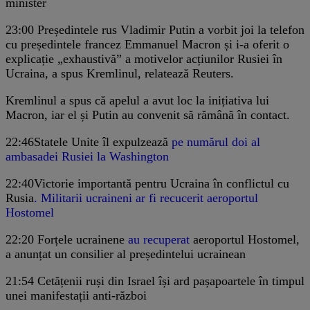
minister
23:00
Președintele rus Vladimir Putin a vorbit joi la telefon
cu președintele francez Emmanuel Macron și i-a oferit o
explicație „exhaustivă” a motivelor acțiunilor Rusiei în
Ucraina, a spus Kremlinul, relatează Reuters.
Kremlinul a spus că apelul a avut loc la inițiativa lui
Macron, iar el și Putin au convenit să rămână în contact.
22:46
Statele Unite îl expulzează
pe numărul doi al
ambasadei Rusiei la Washington
22:40
Victorie importantă pentru Ucraina în conflictul cu
Rusia
. Militarii ucraineni ar fi recucerit aeroportul
Hostomel
22:20
Forțele ucrainene
au recuperat
aeroportul Hostomel,
a anunțat un consilier al președintelui ucrainean
21:54
Cetățenii ruși din Israel își ard pașapoartele în timpul
unei manifestații anti-război