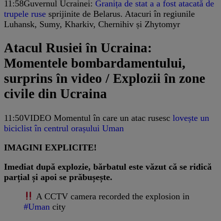
11:58
Guvernul Ucrainei:
Granița de stat a a fost atacată de
trupele ruse
sprijinite de Belarus. Atacuri în regiunile
Luhansk, Sumy, Kharkiv, Chernihiv și Zhytomyr
Atacul Rusiei în Ucraina:
Momentele bombardamentului,
surprins în video / Explozii în zone
civile din Ucraina
11:50
VIDEO Momentul în care un atac rusesc
lovește un
biciclist în centrul orașului Uman
IMAGINI EXPLICITE!
Imediat după explozie, bărbatul este văzut că se ridică
parțial și apoi se prăbușește.
A CCTV camera recorded the explosion in
#Uman
city