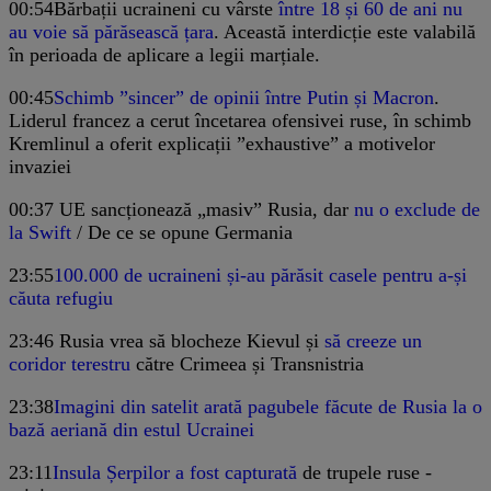
00:54
Bărbații ucraineni cu vârste
între 18 și 60 de ani nu
au voie să părăsească țara
. Această interdicție este valabilă
în perioada de aplicare a legii marțiale.
00:45
Schimb ”sincer” de opinii între Putin și Macron
.
Liderul francez a cerut încetarea ofensivei ruse, în schimb
Kremlinul a oferit explicații ”exhaustive” a motivelor
invaziei
00:37
UE sancționează „masiv” Rusia, dar
nu o exclude de
la Swift
/ De ce se opune Germania
23:55
100.000 de ucraineni și-au părăsit casele pentru a-și
căuta refugiu
23:46
Rusia vrea să blocheze Kievul și
să creeze un
coridor terestru
către Crimeea și Transnistria
23:38
Imagini din satelit arată pagubele făcute de Rusia la o
bază aeriană din estul Ucrainei
23:11
Insula Șerpilor a fost capturată
de trupele ruse -