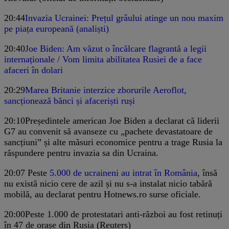
20:44
Invazia Ucrainei: Prețul grâului atinge un nou maxim
pe piața europeană (analiști)
20:40
Joe Biden: Am văzut o încălcare flagrantă a legii
internaționale / Vom limita abilitatea Rusiei de a face
afaceri în dolari
20:29
Marea Britanie interzice zborurile Aeroflot,
sancționează bănci și afaceriști ruși
20:10
Președintele american Joe Biden a declarat că liderii
G7 au convenit să avanseze cu „pachete devastatoare de
sancțiuni” și alte măsuri economice pentru a trage Rusia la
răspundere pentru invazia sa din Ucraina.
20:07
Peste
5.000 de ucraineni au intrat în România
, însă
nu există nicio cere de azil și nu s-a instalat nicio tabără
mobilă, au declarat pentru Hotnews.ro surse oficiale.
20:00
Peste 1.000 de protestatari anti-război au fost retinuți
în 47 de orașe din Rusia (Reuters)