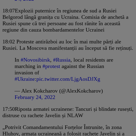
18:07
Explozii puternice în regiunea de sud a Rusiei
Belgorod lângă granița cu Ucraina. Comisia de anchetă a
Rusiei spune că trei persoane au fost rănite în această
regiune din cauza bombardamentelor Ucrainei
18:02
Proteste antirăzboi au loc în mai multe părți ale
Rusiei. La Moscova manifestanții au început să fie reținuți.
In
#Novosibirsk
,
#Russia
, local residents are
marching in
#protest
against the Russian
invasion of
#Ukraine
:
pic.twitter.com/LjgAosDJXg
— Alex Kokcharov (@AlexKokcharov)
February 24, 2022
17:50
Riposta armatei ucrainene: Tancuri și blindate rusești,
distruse cu rachete Javelin și NLAW
„Potrivit Comandamentului Forțelor Întrunite, în zona
Hluhov, armata ucraineană a folosit rachete Javelin și a