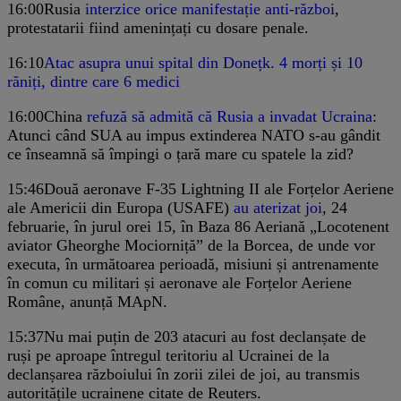
16:00
Rusia
interzice orice manifestație anti-război
,
protestatarii fiind amenințați cu dosare penale.
16:10
Atac asupra unui spital din Donețk. 4 morți și 10
răniți, dintre care 6 medici
16:00
China
refuză să admită că Rusia a invadat Ucraina
:
Atunci când SUA au impus extinderea NATO s-au gândit
ce înseamnă să împingi o țară mare cu spatele la zid?
15:46
Două aeronave F-35 Lightning II ale Forțelor Aeriene
ale Americii din Europa (USAFE)
au aterizat joi
, 24
februarie, în jurul orei 15, în Baza 86 Aeriană „Locotenent
aviator Gheorghe Mociorniță” de la Borcea, de unde vor
executa, în următoarea perioadă, misiuni și antrenamente
în comun cu militari și aeronave ale Forțelor Aeriene
Române, anunță MApN.
15:37
Nu mai puțin de 203 atacuri au fost declanșate de
ruși pe aproape întregul teritoriu al Ucrainei de la
declanșarea războiului în zorii zilei de joi, au transmis
autoritățile ucrainene citate de Reuters.