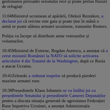
gestionarea perioadei sezonului rece și poate prelua fluxuri
de refugiați
11:04
Ministrul ucrainean al apărării, Oleksii Reznikov,
a
declarat joi
că oricine este gata și poate ține în mână o
armă se poate alătura armatei ucrainene, transmite Reuters.
Poliția va începe să distribuie arme veteranilor și
voluntarilor.
10:45
Ministrul de Externe, Bogdan Aurescu, a anunțat că
a
cerut misiunii României la NATO să solicite activarea
articolului 4 din Tratatul de la Washington
, după ce Rusia
a atacat Ucraina.
10:41
Zelenski
a ordonat trupelor
să producă pierderi
maxime armatei ruse.
10:38
Președintele Klaus Iohannis
se va întâlni joi cu
președintele Senatului și președintele Camerei Deputaților
pentru a discuta situația generată de agresiunea Federației
Ruse împotriva Ucrainei, a anunțat Administrația