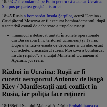
18:55
G7 îl condamnă pe Putin pentru că a atacat Ucraina:
S-a pus pe partea greșită a istoriei
18:45
Rusia
a bombardat Insula Șerpilor,
acuză Ucraina /
Crucișătorul Moscova ar fi executat bombardamentul, după
o tentativă eșuată de debarcare a trupelor rusești
„Inamicul a debarcat unități în zonele operaționale
din Bassarabia (n.r. teritoriul ucrainean) și Tavria.
După o tentativă eșuată de debarcare și un atac eșuat
cur achete, crucișătorul rusesc Moskova a bombardat
insula șerpilor”, a anunțat Ministerul Ucrainean al
Apărării, joi seara.
Război în Ucraina: Rușii ar fi
cucerit aeroportul Antonov de lângă
Kiev / Manifestații anti-conflict în
Rusia, iar poliția face rețineri
18:16
Șeful Statului Major al Apărării:
Probabilitatea ca