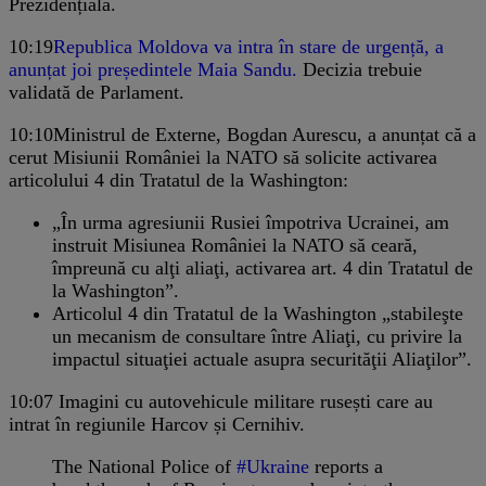
Prezidențială.
10:19
Republica Moldova va intra în stare de urgență, a
anunțat joi președintele Maia Sandu.
Decizia trebuie
validată de Parlament.
10:10
Ministrul de Externe, Bogdan Aurescu, a anunțat că a
cerut Misiunii României la NATO să solicite activarea
articolului 4 din Tratatul de la Washington:
„În urma agresiunii Rusiei împotriva Ucrainei, am
instruit Misiunea României la NATO să ceară,
împreună cu alţi aliaţi, activarea art. 4 din Tratatul de
la Washington”.
Articolul 4 din Tratatul de la Washington „stabileşte
un mecanism de consultare între Aliaţi, cu privire la
impactul situaţiei actuale asupra securităţii Aliaţilor”.
10:07
Imagini cu autovehicule militare rusești care au
intrat în regiunile Harcov și Cernihiv.
The National Police of
#Ukraine
reports a