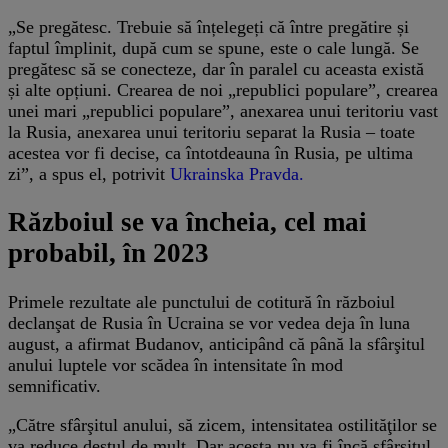
„Se pregătesc. Trebuie să înțelegeți că între pregătire și
faptul împlinit, după cum se spune, este o cale lungă. Se
pregătesc să se conecteze, dar în paralel cu aceasta există
și alte opțiuni. Crearea de noi „republici populare”, crearea
unei mari „republici populare”, anexarea unui teritoriu vast
la Rusia, anexarea unui teritoriu separat la Rusia – toate
acestea vor fi decise, ca întotdeauna în Rusia, pe ultima
zi”, a spus el, potrivit
Ukrainska Pravda.
Războiul se va încheia, cel mai
probabil, în 2023
Primele rezultate ale punctului de cotitură în războiul
declanşat de Rusia în Ucraina se vor vedea deja în luna
august, a afirmat Budanov, anticipând că până la sfârşitul
anului luptele vor scădea în intensitate în mod
semnificativ.
„Către sfârşitul anului, să zicem, intensitatea ostilităţilor se
va reduce destul de mult. Dar acesta nu va fi încă sfârşitul,