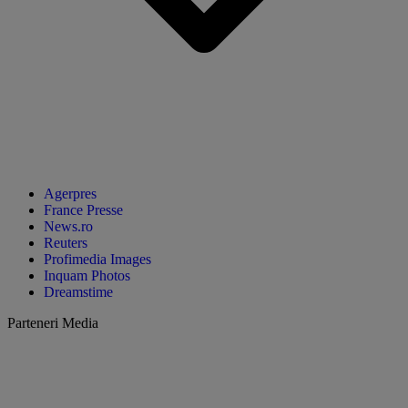
Agerpres
France Presse
News.ro
Reuters
Profimedia Images
Inquam Photos
Dreamstime
Parteneri Media