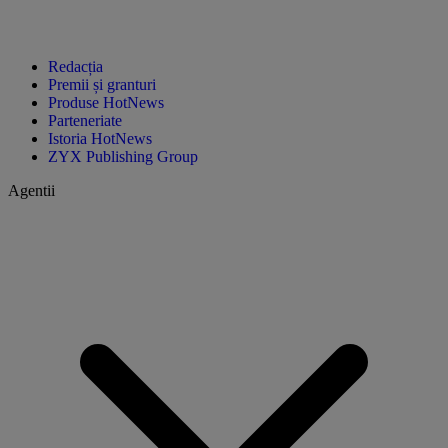
Redacția
Premii și granturi
Produse HotNews
Parteneriate
Istoria HotNews
ZYX Publishing Group
Agentii