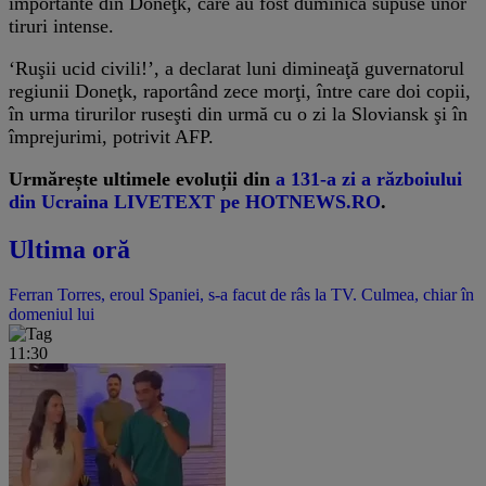
importante din Doneţk, care au fost duminică supuse unor
tiruri intense.
‘Ruşii ucid civili!’, a declarat luni dimineaţă guvernatorul
regiunii Doneţk, raportând zece morţi, între care doi copii,
în urma tirurilor ruseşti din urmă cu o zi la Sloviansk şi în
împrejurimi, potrivit AFP.
Urmărește ultimele evoluții din
a 131-a zi a războiului
din Ucraina LIVETEXT pe HOTNEWS.RO
.
Ultima oră
Ferran Torres, eroul Spaniei, s-a facut de râs la TV. Culmea, chiar în
domeniul lui
11:30