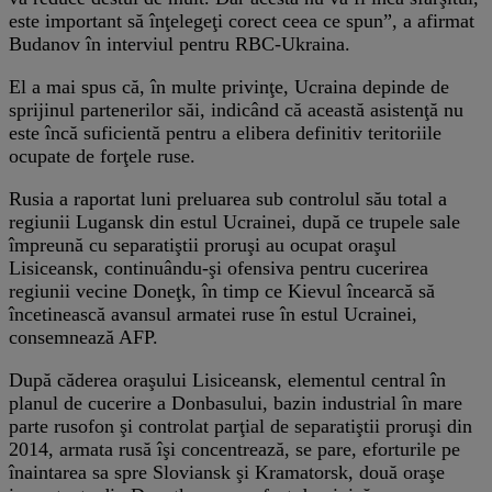
este important să înţelegeţi corect ceea ce spun”, a afirmat
Budanov în interviul pentru RBC-Ukraina.
El a mai spus că, în multe privinţe, Ucraina depinde de
sprijinul partenerilor săi, indicând că această asistenţă nu
este încă suficientă pentru a elibera definitiv teritoriile
ocupate de forţele ruse.
Rusia a raportat luni preluarea sub controlul său total a
regiunii Lugansk din estul Ucrainei, după ce trupele sale
împreună cu separatiştii proruşi au ocupat oraşul
Lisiceansk, continuându-şi ofensiva pentru cucerirea
regiunii vecine Doneţk, în timp ce Kievul încearcă să
încetinească avansul armatei ruse în estul Ucrainei,
consemnează AFP.
După căderea oraşului Lisiceansk, elementul central în
planul de cucerire a Donbasului, bazin industrial în mare
parte rusofon şi controlat parţial de separatiştii proruşi din
2014, armata rusă îşi concentrează, se pare, eforturile pe
înaintarea sa spre Sloviansk şi Kramatorsk, două oraşe