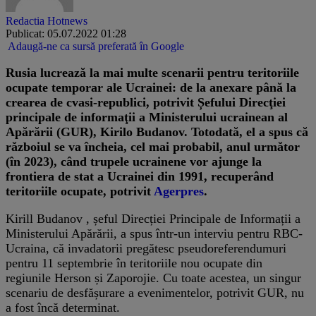
Redactia Hotnews
Publicat: 05.07.2022 01:28
Adaugă-ne ca sursă preferată în Google
Rusia lucrează la mai multe scenarii pentru teritoriile
ocupate temporar ale Ucrainei: de la anexare până la
crearea de cvasi-republici, potrivit Șefului Direcţiei
principale de informaţii a Ministerului ucrainean al
Apărării (GUR), Kirilo Budanov. Totodată, el a spus că
războiul se va încheia, cel mai probabil, anul următor
(în 2023), când trupele ucrainene vor ajunge la
frontiera de stat a Ucrainei din 1991, recuperând
teritoriile ocupate, potrivit
Agerpres
.
Kirill Budanov , șeful Direcției Principale de Informații a
Ministerului Apărării, a spus într-un interviu pentru RBC-
Ucraina, că invadatorii pregătesc pseudoreferendumuri
pentru 11 septembrie în teritoriile nou ocupate din
regiunile Herson și Zaporojie. Cu toate acestea, un singur
scenariu de desfășurare a evenimentelor, potrivit GUR, nu
a fost încă determinat.