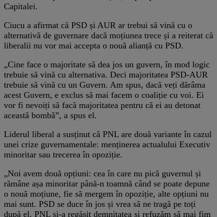
Capitalei.
Ciucu a afirmat că PSD și AUR ar trebui să vină cu o
alternativă de guvernare dacă moțiunea trece și a reiterat că
liberalii nu vor mai accepta o nouă alianță cu PSD.
„Cine face o majoritate să dea jos un guvern, în mod logic
trebuie să vină cu alternativa. Deci majoritatea PSD-AUR
trebuie să vină cu un Guvern. Am spus, dacă veți dărâma
acest Guvern, e exclus să mai facem o coaliție cu voi. Ei
vor fi nevoiți să facă majoritatea pentru că ei au detonat
această bombă”, a spus el.
Liderul liberal a susținut că PNL are două variante în cazul
unei crize guvernamentale: menținerea actualului Executiv
minoritar sau trecerea în opoziție.
„Noi avem două opțiuni: cea în care nu pică guvernul și
rămâne așa minoritar până-n toamnă când se poate depune
o nouă moțiune, fie să mergem în opoziție, alte opțiuni nu
mai sunt. PSD se duce în jos și vrea să ne tragă pe toți
după el. PNL și-a regăsit demnitatea și refuzăm să mai fim