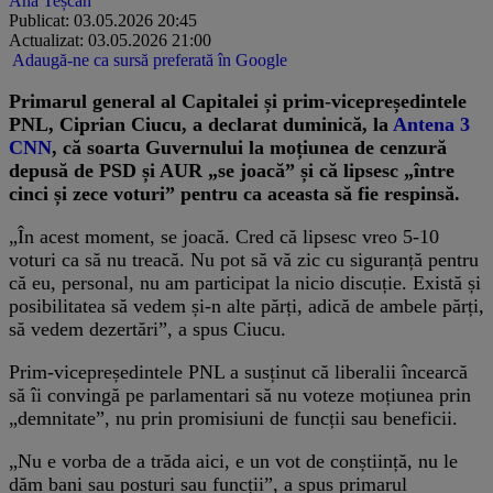
Ana Teșcan
Publicat: 03.05.2026 20:45
Actualizat: 03.05.2026 21:00
Adaugă-ne ca sursă preferată în Google
Primarul general al Capitalei și prim-vicepreședintele
PNL, Ciprian Ciucu, a declarat duminică, la
Antena 3
CNN
, că soarta Guvernului la moțiunea de cenzură
depusă de PSD și AUR „se joacă” și că lipsesc „între
cinci și zece voturi” pentru ca aceasta să fie respinsă.
„În acest moment, se joacă. Cred că lipsesc vreo 5-10
voturi ca să nu treacă. Nu pot să vă zic cu siguranță pentru
că eu, personal, nu am participat la nicio discuție. Există și
posibilitatea să vedem și-n alte părți, adică de ambele părți,
să vedem dezertări”, a spus Ciucu.
Prim-vicepreședintele PNL a susținut că liberalii încearcă
să îi convingă pe parlamentari să nu voteze moțiunea prin
„demnitate”, nu prin promisiuni de funcții sau beneficii.
„Nu e vorba de a trăda aici, e un vot de conștiință, nu le
dăm bani sau posturi sau funcții”, a spus primarul