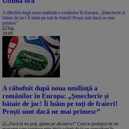
Ultima oră
A răbufnit după noua umilință a românilor în Europa: „Șmecherie și
bătaie de joc! Îi luăm pe toți de fraieri! Proști sunt dacă ne mai
primesc”
10:00
A răbufnit după noua umilință a
românilor în Europa: „Șmecherie și
bătaie de joc! Îi luăm pe toți de fraieri!
Proști sunt dacă ne mai primesc”