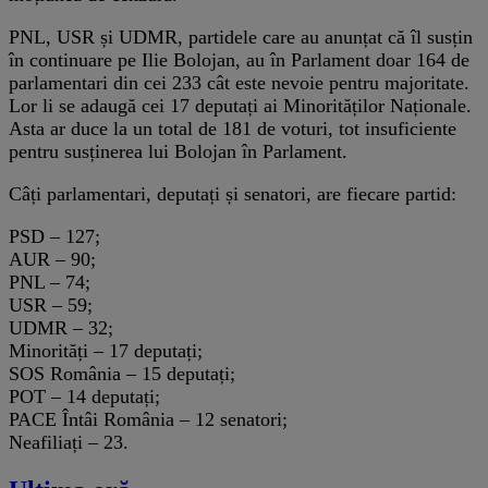
PNL, USR și UDMR, partidele care au anunțat că îl susțin
în continuare pe Ilie Bolojan, au în Parlament doar 164 de
parlamentari din cei 233 cât este nevoie pentru majoritate.
Lor li se adaugă cei 17 deputați ai Minorităților Naționale.
Asta ar duce la un total de 181 de voturi, tot insuficiente
pentru susținerea lui Bolojan în Parlament.
Câți parlamentari, deputați și senatori, are fiecare partid:
PSD – 127;
AUR – 90;
PNL – 74;
USR – 59;
UDMR – 32;
Minorități – 17 deputați;
SOS România – 15 deputați;
POT – 14 deputați;
PACE Întâi România – 12 senatori;
Neafiliați – 23.