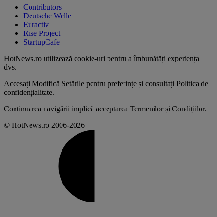
Contributors
Deutsche Welle
Euractiv
Rise Project
StartupCafe
HotNews.ro utilizează
cookie-uri pentru a îmbunătăți experiența
dvs
.
Accesați
Modifică Setările
pentru preferințe și consultați
Politica de
confidențialitate
.
Continuarea navigării implică acceptarea
Termenilor și Condițiilor
.
© HotNews.ro 2006-2026