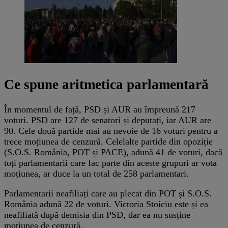
Ce spune aritmetica parlamentară
În momentul de față, PSD și AUR au împreună 217
voturi. PSD are 127 de senatori și deputați, iar AUR are
90. Cele două partide mai au nevoie de 16 voturi pentru a
trece moțiunea de cenzură. Celelalte partide din opoziție
(S.O.S. România, POT și PACE), adună 41 de voturi, dacă
toți parlamentarii care fac parte din aceste grupuri ar vota
moțiunea, ar duce la un total de 258 parlamentari.
Parlamentarii neafiliați care au plecat din POT și S.O.S.
România adună 22 de voturi. Victoria Stoiciu este și ea
neafiliată după demisia din PSD, dar ea nu susține
moțiunea de cenzură.