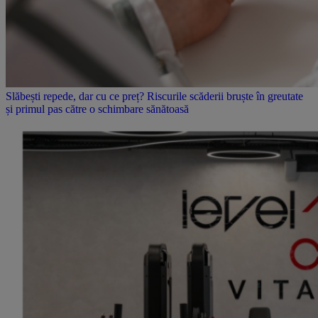
Slăbești repede, dar cu ce preț? Riscurile scăderii bruște în greutate
și primul pas către o schimbare sănătoasă