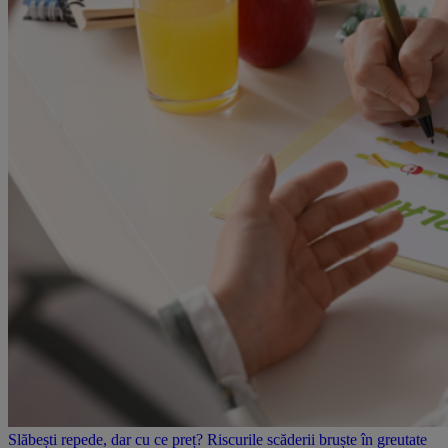
Slăbești repede, dar cu ce preț? Riscurile scăderii bruște în greutate