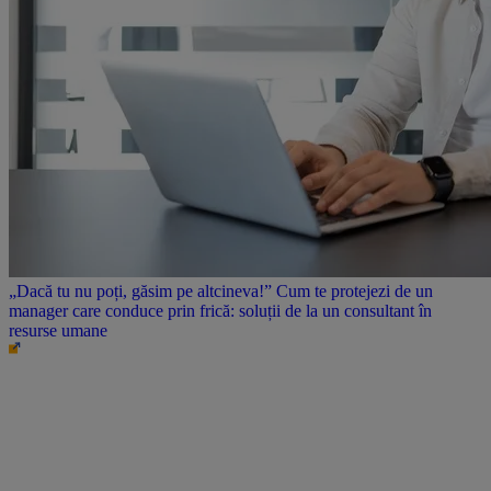
„Dacă tu nu poți, găsim pe altcineva!” Cum te protejezi de un
manager care conduce prin frică: soluții de la un consultant în
resurse umane