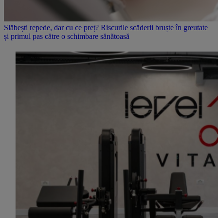
Slăbești repede, dar cu ce preț? Riscurile scăderii bruște în greutate
și primul pas către o schimbare sănătoasă