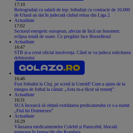
17:10
Retrogradați cu salarii de top: fotbaliști cu contracte de 10.000
de €/lună au dat în judecată clubul retras din Liga 2
Actualitate
17:02
Sectorul energetic european, afectat de încă un fenomen:
eclipsa totală de soare. Ce pregătiri face Bruxellesul
Actualitate
16:47
STB și-a cerut oficial insolvența. Când se va judeca solicitarea
debitorului
16:46
Fost fotbalist la Cluj, pe scenă la Untold! Cum a ajuns de la
mingea de fotbal la cântat: „Asta m-a făcut să renunț”
Actualitate
16:31
SUA încearcă să obțină extrădarea predicatorului ce s-a numit
„Fiul lui Dumnezeu”
Actualitate
16:29
Vânzarea medicamentelor Colebil și Panzcebil, blocată
temporar în farmaciile din România