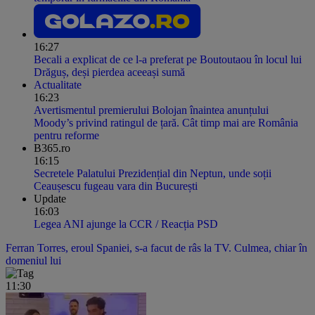
16:27
Becali a explicat de ce l-a preferat pe Boutoutaou în locul lui
Drăguș, deși pierdea aceeași sumă
Actualitate
16:23
Avertismentul premierului Bolojan înaintea anunțului
Moody’s privind ratingul de țară. Cât timp mai are România
pentru reforme
B365.ro
16:15
Secretele Palatului Prezidențial din Neptun, unde soții
Ceaușescu fugeau vara din București
Update
16:03
Legea ANI ajunge la CCR / Reacția PSD
Ferran Torres, eroul Spaniei, s-a facut de râs la TV. Culmea, chiar în
domeniul lui
11:30