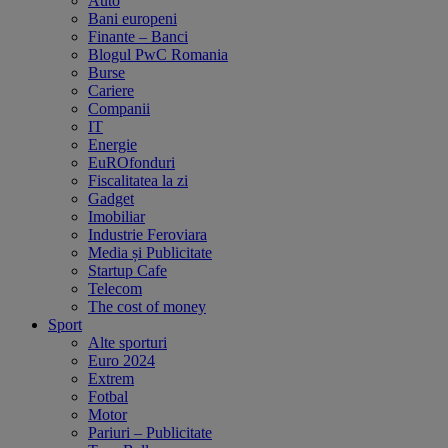
Auto
Bani europeni
Finante – Banci
Blogul PwC Romania
Burse
Cariere
Companii
IT
Energie
EuROfonduri
Fiscalitatea la zi
Gadget
Imobiliar
Industrie Feroviara
Media și Publicitate
Startup Cafe
Telecom
The cost of money
Sport
Alte sporturi
Euro 2024
Extrem
Fotbal
Motor
Pariuri – Publicitate