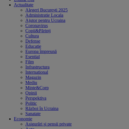
Actualitate
Alegeri București 2025
Administratie Locala
Ajutor pentru Ucraina
Coronavirus
Copii&Părinți
Cultura
Defense
Educatie
Europa împreună
Esential
Film
Infrastructura
International
Magazin
Mediu
Minte&Corp
Opinii
Perspektiva
Politic
Război în Ucraina
Sanatate
Economie
Asigurări și pensii private