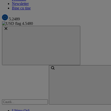
Newsletter
Bine cu tine
5.2489
4.5480
Ultima Oră