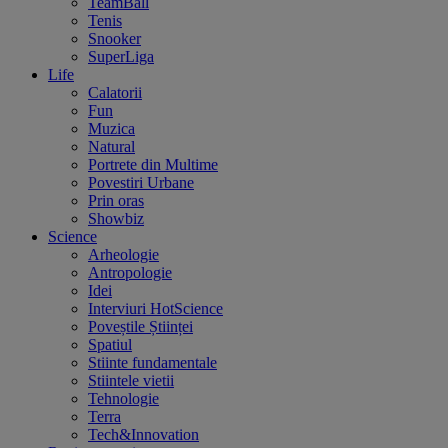
TeamBall
Tenis
Snooker
SuperLiga
Life
Calatorii
Fun
Muzica
Natural
Portrete din Multime
Povestiri Urbane
Prin oras
Showbiz
Science
Arheologie
Antropologie
Idei
Interviuri HotScience
Poveștile Științei
Spatiul
Stiinte fundamentale
Stiintele vietii
Tehnologie
Terra
Tech&Innovation