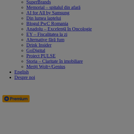
SuperBrands
Memorial – spitalul din afară
AI for All by Samsung
Din lumea laptelui
Blogul PwC Romania
Anadolu – Excelență în Oncologie
EY – Fiscalitatea la zi
Alternative fără fum
Drink Insider
GoDigital
Proiect PULSE
Storia – Claritate în imobiliare
Meriți Wolt+/Genius
English
Despre noi