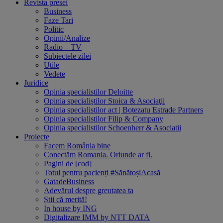
Revista presei
Business
Faze Tari
Politic
Opinii/Analize
Radio – TV
Subiectele zilei
Utile
Vedete
Juridice
Opinia specialistilor Deloitte
Opinia specialiștilor Stoica & Asociaţii
Opinia specialistilor act | Botezatu Estrade Partners
Opinia specialistilor Filip & Company
Opinia specialistilor Schoenherr & Asociatii
Proiecte
Facem România bine
Conectăm Romania. Oriunde ar fi.
Pagini de [cod]
Totul pentru pacienți #SănătoșiAcasă
GatadeBusiness
Adevărul despre greutatea ta
Știi că merită!
In house by ING
Digitalizare IMM by NTT DATA