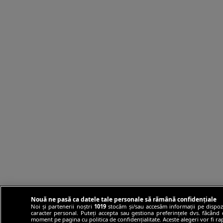
Nouă ne pasă ca datele tale personale să rămână confidențiale
Noi și partenerii noștri
1019
stocăm și/sau accesăm informații pe dispozit
caracter personal. Puteți accepta sau gestiona preferințele dvs. făcând cl
moment pe pagina cu politica de confidențialitate. Aceste alegeri vor fi ra