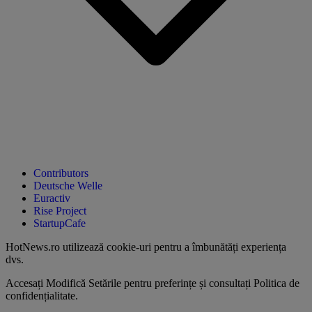
Contributors
Deutsche Welle
Euractiv
Rise Project
StartupCafe
HotNews.ro utilizează
cookie-uri pentru a îmbunătăți experiența
dvs
.
Accesați
Modifică Setările
pentru preferințe și consultați
Politica de
confidențialitate
.