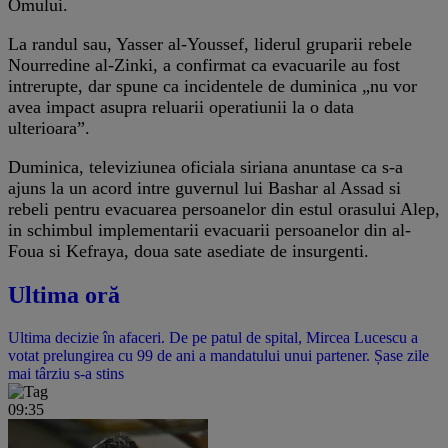
Omului.
La randul sau, Yasser al-Youssef, liderul gruparii rebele
Nourredine al-Zinki, a confirmat ca evacuarile au fost
intrerupte, dar spune ca incidentele de duminica „nu vor
avea impact asupra reluarii operatiunii la o data
ulterioara”.
Duminica, televiziunea oficiala siriana anuntase ca s-a
ajuns la un acord intre guvernul lui Bashar al Assad si
rebeli pentru evacuarea persoanelor din estul orasului Alep,
in schimbul implementarii evacuarii persoanelor din al-
Foua si Kefraya, doua sate asediate de insurgenti.
Ultima oră
Ultima decizie în afaceri. De pe patul de spital, Mircea Lucescu a
votat prelungirea cu 99 de ani a mandatului unui partener. Șase zile
mai târziu s-a stins
09:35