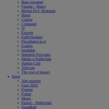
Bani europeni
Finante – Banci
Blogul PwC Romania
Burse
Cariere
Companii
IT
Energie
EuROfonduri
Fiscalitatea la zi
Gadget
Imobiliar
Industrie Feroviara
Media și Publicitate
Startup Cafe
Telecom
The cost of money
Sport
Alte sporturi
Euro 2024
Extrem
Fotbal
Motor
Pariuri – Publicitate
TeamBall