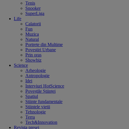
Tenis
Snooker
SuperLiga
Life
Calatorii
Fun
Muzica
Natural
Portrete din Multime
Povestiri Urbane
Prin oras
Showbiz
Science
Arheologie
Antropologie
Idei
Interviuri HotScience
Poveștile Științei
Spatiul
Stiinte fundamentale
Stiintele vietii
Tehnologie
Terra
Tech&Innovation
Revista presei