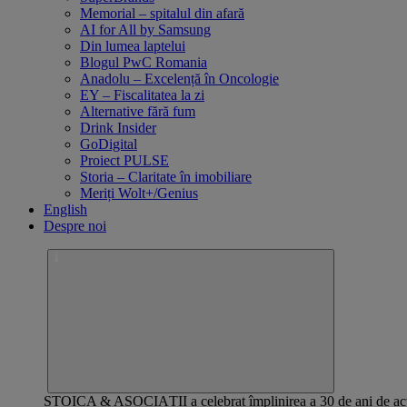
Memorial – spitalul din afară
AI for All by Samsung
Din lumea laptelui
Blogul PwC Romania
Anadolu – Excelență în Oncologie
EY – Fiscalitatea la zi
Alternative fără fum
Drink Insider
GoDigital
Proiect PULSE
Storia – Claritate în imobiliare
Meriți Wolt+/Genius
English
Despre noi
STOICA & ASOCIAȚII a celebrat împlinirea a 30 de ani de 