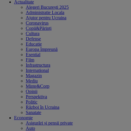
Actualitate
Alegeri București 2025
Administratie Locala
Ajutor pentru Ucraina
Coronavirus
Copii&Părinți
Cultura
Defense
Educatie
Europa împreună
Esential
Film
Infrastructura
International
Magazin
Mediu
Minte&Corp
Opinii
Perspektiva
Politic
Război în Ucraina
Sanatate
Economie
Asigurări și pensii private
Auto