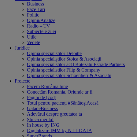
Business
Faze Tari
Politic
Opinii/Analize
Radio – TV
Subiectele zilei
Utile
Vedete
Juridice
Opinia specialistilor Deloitte
Opinia specialiștilor Stoica & Asociaţii
Opinia specialistilor act | Botezatu Estrade Partners
Opinia specialistilor Filip & Company
Opinia specialistilor Schoenherr & Asociatii
Proiecte
Facem România bine
Conectăm Romania. Oriunde ar fi.
Pagini de [cod]
Totul pentru pacienți #SănătoșiAcasă
GatadeBusiness
Adevărul despre greutatea ta
Știi că merită!
In house by ING
Digitalizare IMM by NTT DATA
SuperBrands