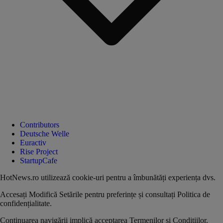
Contributors
Deutsche Welle
Euractiv
Rise Project
StartupCafe
HotNews.ro utilizează
cookie-uri pentru a îmbunătăți experiența dvs
.
Accesați
Modifică Setările
pentru preferințe și consultați
Politica de
confidențialitate
.
Continuarea navigării implică acceptarea
Termenilor și Condițiilor
.