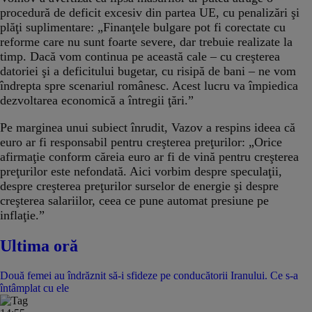
procedură de deficit excesiv din partea UE, cu penalizări şi
plăţi suplimentare: „Finanţele bulgare pot fi corectate cu
reforme care nu sunt foarte severe, dar trebuie realizate la
timp. Dacă vom continua pe această cale – cu creşterea
datoriei şi a deficitului bugetar, cu risipă de bani – ne vom
îndrepta spre scenariul românesc. Acest lucru va împiedica
dezvoltarea economică a întregii ţări.”
Pe marginea unui subiect înrudit, Vazov a respins ideea că
euro ar fi responsabil pentru creşterea preţurilor: „Orice
afirmaţie conform căreia euro ar fi de vină pentru creşterea
preţurilor este nefondată. Aici vorbim despre speculaţii,
despre creşterea preţurilor surselor de energie şi despre
creşterea salariilor, ceea ce pune automat presiune pe
inflaţie.”
Ultima oră
Două femei au îndrăznit să-i sfideze pe conducătorii Iranului. Ce s-a
întâmplat cu ele