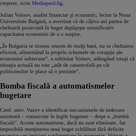
creştere, scrie
Mediapool.bg
.
Julian Voinov, analist financiar şi economic, lector la Noua
Universitate Bulgară, a avertizat că de câţiva ani partea de
cheltuieli proiectată în buget depăşeşte semnificativ
capacitatea economiei de a o susţine.
„În Bulgaria se irosesc enorm de mulţi bani, nu se cheltuiesc
eficient, alimentând la propriu schemele de corupţie ale
economiei subterane”, a subliniat Voinov, adăugând totuşi că
situaţia actuală nu este „atât de catastrofală pe cât
politicienilor le place să o prezinte”.
Bomba fiscală a automatismelor
bugetare
Conf. univ. Vazov a identificat mecanismele de indexare
automată – consacrate în legile bugetare – drept o „bombă
fiscală”. Aceste automatisme, dacă nu sunt eliminate, fac
imposibilă menţinerea unui buget echilibrat fără deficite
excesive sau tensiuni suplimentare în economie. Voinov a