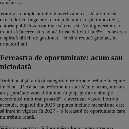
românesc.
Voinov a completat tabloul avertizând că, atâta timp cât
există deficit bugetar şi cerinţa de a nu creşte impozitele,
datoria publică va continua să crească. Noul guvern nu ar
trebui să încerce să readucă brusc deficitul la 3% – s-ar crea
o spirală dificil de gestionat – ci să îl reducă gradual, în
urmatorii ani.
Fereastra de oportunitate: acum sau
niciodată
Ambii analişti au fost categorici: reformele trebuie începute
imediat. „Dacă aceste reforme nu sunt făcute acum, într-un
an şi jumătate vom fi din nou în pieţe şi într-o situaţie
economică mult mai proastă”, a avertizat Vazov. Potrivit
acestuia, bugetul din 2026 ar putea include mecanisme care
să intre în vigoare în 2027 – o fereastră de oportunitate care
nu trebuie ratată.
Voinov a avertizat că lipsa măsurilor ar putea atrage o