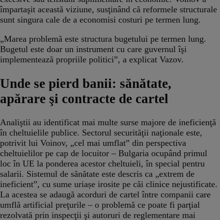
împartaşit această viziune, susţinând că reformele structurale
sunt singura cale de a economisi costuri pe termen lung.
„Marea problemă este structura bugetului pe termen lung.
Bugetul este doar un instrument cu care guvernul îşi
implementează propriile politici”, a explicat Vazov.
Unde se pierd banii: sănătate,
apărare şi contracte de cartel
Analiştii au identificat mai multe surse majore de ineficienţă
în cheltuielile publice. Sectorul securităţii naţionale este,
potrivit lui Voinov, „cel mai umflat” din perspectiva
cheltuielilor pe cap de locuitor – Bulgaria ocupând primul
loc în UE la ponderea acestor cheltuieli, în special pentru
salarii. Sistemul de sănătate este descris ca „extrem de
ineficient”, cu sume uriașe irosite pe căi clinice nejustificate.
La acestea se adaugă acorduri de cartel între companii care
umflă artificial preţurile – o problemă ce poate fi parţial
rezolvată prin inspecţii şi autoruri de reglementare mai