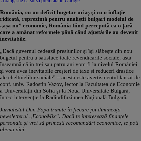
Adaugă-ne ca sursă preferată în Google
România, cu un deficit bugetar uriaș şi cu o inflaţie
ridicată, reprezintă pentru analiştii bulgari modelul de
„așa nu” economic, România fiind percepută ca o ţară
care a amânat reformele până când ajustările au devenit
inevitabile.
„Dacă guvernul cedează presiunilor şi îşi slăbeşte din nou
bugetul pentru a satisface toate revendicările sociale, asta
înseamnă că în trei sau patru ani vom fi la nivelul României
şi vom avea inevitabile creşteri de taxe şi reduceri drastice
ale cheltuielilor sociale” – acesta este avertismentul lansat de
conf. univ. Radostin Vazov, lector la Facultatea de Economie
a Universităţii din Sofia şi la Noua Universitate Bulgară,
într-o intervenţie la Radiodifuziunea Naţională Bulgară.
J
urnalistul Dan Popa trimite în fiecare joi dimineață
newsletterul „EconoMix”. Dacă te interesează finanțele
personale și vrei să primești recomandări economice, te poți
abona aici: