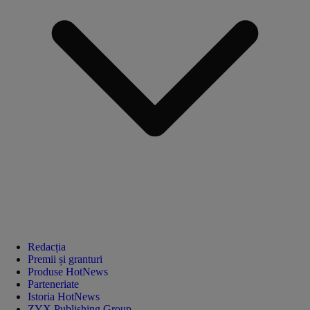
Redacția
Premii și granturi
Produse HotNews
Parteneriate
Istoria HotNews
ZYX Publishing Group