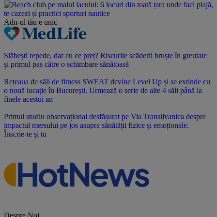
Adn-ul tău
e unic
Slăbești repede, dar cu ce preț? Riscurile scăderii bruște în greutate
și primul pas către o schimbare sănătoasă
Rețeaua de săli de fitness SWEAT devine Level Up și se extinde cu
o nouă locație în București. Urmează o serie de alte 4 săli până la
finele acestui an
Primul studiu observațional desfășurat pe Via Transilvanica despre
impactul mersului pe jos asupra sănătății fizice și emoționale.
Înscrie-te și tu
Despre Noi