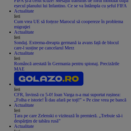
FIFA și-a cerut scuze! Mesajul transmis de forul mondial după
eșecul planului lui Infantino. Ce se va întâmpla cu șeful FIFA
Actualitate
Ieri
Cum vrea UE să forțeze Marocul să coopereze în problema
migraţiei
Actualitate
Ieri
Sondaj. Extrema-dreapta germană ia avans față de blocul
care-l susține pe cancelarul Merz
Actualitate
Ieri
Româncă arestată în Germania pentru spionaj. Precizările
MAE
Ieri
CFR, învinsă cu 5-0! Ioan Varga n-a mai suportat rușinea:
„Folha e istorie! Îi dau afară pe toți!” » Pe cine vrea pe bancă
Actualitate
Ieri
Țara pe care Zelenski o vizitează în premieră. „Trebuie să-i
despărţim de tabăra rusă”
Actualitate