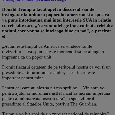
Donald Trump a facut apel in discursul sau de
invingator la unitatea poporului american si a spus ca
va pune intotdeauna mai intai interesele SUA in relatia
cu celelalte tari. „Ne vom intelege bine cu toate celelalte
natiuni care vor sa se inteleaga bine cu noi”, a precizat
el.
„Acum este timpul ca America sa vindece ranile
divizarilor… Va spun ca este momentul sa ne ajungem
impreuna ca un popor unit.
Promit fiecarui cetatean de pe teritoriul nostru ca voi fi un
presedinte al tuturor americanilor, acest lucru este
important pentru mine.
Pentru cei care au ales sa nu ma sprijine… Vin spre voi
pentru ajutor si indrumare astfel incat sa lucram impreuna
pentru a uni mareata noastra tara”, a spus viitorul
presedinte al Statelor Unite, potrivit The Guardian.
Trump a vorbit apoi de un “proiect national de reinnoire”