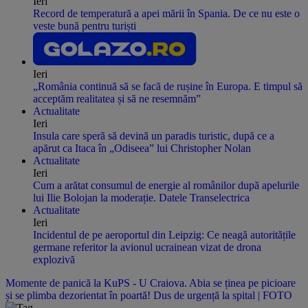
Ieri
Record de temperatură a apei mării în Spania. De ce nu este o
veste bună pentru turiști
Ieri
„România continuă să se facă de rușine în Europa. E timpul să
acceptăm realitatea și să ne resemnăm”
Actualitate
Ieri
Insula care speră să devină un paradis turistic, după ce a
apărut ca Itaca în „Odiseea” lui Christopher Nolan
Actualitate
Ieri
Cum a arătat consumul de energie al românilor după apelurile
lui Ilie Bolojan la moderație. Datele Transelectrica
Actualitate
Ieri
Incidentul de pe aeroportul din Leipzig: Ce neagă autoritățile
germane referitor la avionul ucrainean vizat de drona
explozivă
Momente de panică la KuPS - U Craiova. Abia se ținea pe picioare
și se plimba dezorientat în poartă! Dus de urgență la spital | FOTO