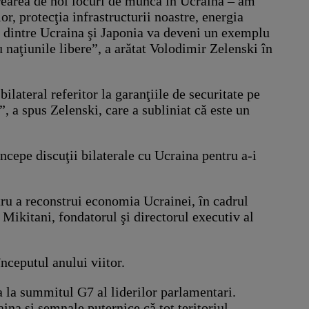
 crearea de noi locuri de muncă în Ucraina – am
, protecţia infrastructurii noastre, energia
ru dintre Ucraina şi Japonia va deveni un exemplu
naţiunile libere”, a arătat Volodimir Zelenski în
lateral referitor la garanţiile de securitate pe
 a spus Zelenski, care a subliniat că este un
începe discuţii bilaterale cu Ucraina pentru a-i
ntru a reconstrui economia Ucrainei, în cadrul
 Mikitani, fondatorul şi directorul executiv al
nceputul anului viitor.
a la summitul G7 al liderilor parlamentari.
ina şi semnale puternice că tot teritoriul