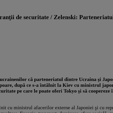
ranţii de securitate / Zelenski: Parteneriat
ucrainenilor că parteneriatul dintre Ucraina şi Jap
opoare, după ce s-a întâlnit la Kiev cu ministrul jap
curitate pe care le poate oferi Tokyo şi să coopereze
it cu ministrul afacerilor externe al Japoniei şi cu re