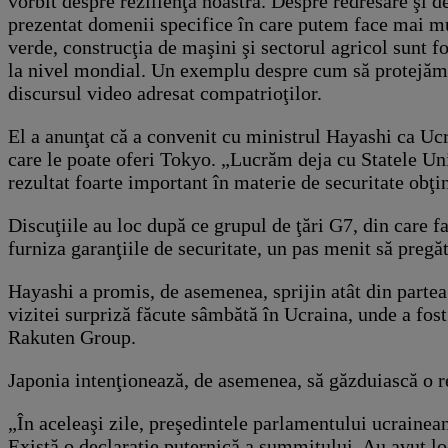
vorbit despre rezilienţa noastră. Despre redresare şi 
prezentat domenii specifice în care putem face mai mul
verde, construcţia de maşini şi sectorul agricol sunt 
la nivel mondial. Un exemplu despre cum să protejăm vi
discursul video adresat compatrioţilor.
El a anunţat că a convenit cu ministrul Hayashi ca Ucra
care le poate oferi Tokyo. „Lucrăm deja cu Statele Uni
rezultat foarte important în materie de securitate obţi
Discuţiile au loc după ce grupul de ţări G7, din care f
furniza garanţiile de securitate, un pas menit să preg
Hayashi a promis, de asemenea, sprijin atât din partea 
vizitei surpriză făcute sâmbătă în Ucraina, unde a fost
Rakuten Group.
Japonia intenţionează, de asemenea, să găzduiască o r
„În aceleaşi zile, preşedintele parlamentului ucrainean
Există o declaraţie puternică a summitului. Au avut loc