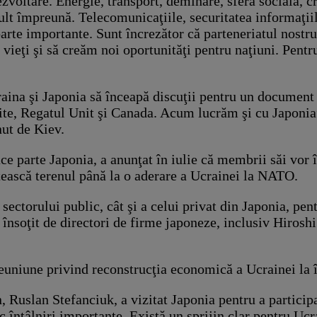
dezvoltare. Energie, transport, deminare, sfera socială,
t împreună. Telecomunicaţiile, securitatea informaţiilor
foarte importante. Sunt încrezător că parteneriatul nost
eţi şi să creăm noi oportunităţi pentru naţiuni. Pentru 
ina şi Japonia să înceapă discuţii pentru un document bi
te, Regatul Unit şi Canada. Acum lucrăm şi cu Japonia”,
nut de Kiev.
ace parte Japonia, a anunţat în iulie că membrii săi vor 
ătească terenul până la o aderare a Ucrainei la NATO.
sectorului public, cât şi a celui privat din Japonia, pe
 însoţit de directori de firme japoneze, inclusiv Hiroshi
euniune privind reconstrucţia economică a Ucrainei la î
, Ruslan Stefanciuk, a vizitat Japonia pentru a particip
 întâlniri importante. Există un sprijin clar pentru Ucra