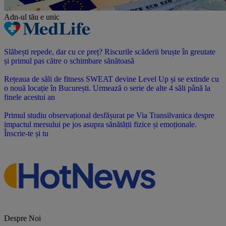
Adn-ul tău
e unic
Slăbești repede, dar cu ce preț? Riscurile scăderii bruște în greutate
și primul pas către o schimbare sănătoasă
Rețeaua de săli de fitness SWEAT devine Level Up și se extinde cu
o nouă locație în București. Urmează o serie de alte 4 săli până la
finele acestui an
Primul studiu observațional desfășurat pe Via Transilvanica despre
impactul mersului pe jos asupra sănătății fizice și emoționale.
Înscrie-te și tu
Despre Noi