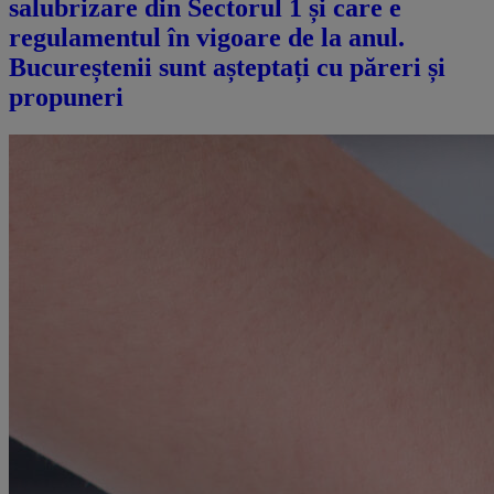
salubrizare din Sectorul 1 și care e
regulamentul în vigoare de la anul.
Bucureștenii sunt așteptați cu păreri și
propuneri