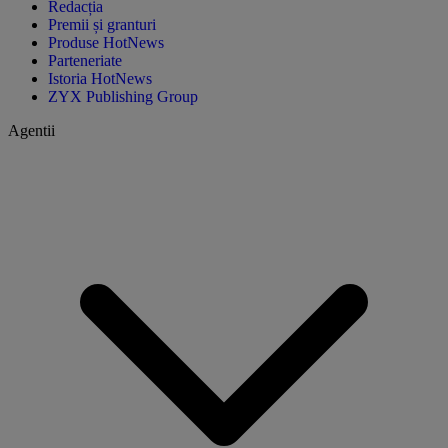
Redacția
Premii și granturi
Produse HotNews
Parteneriate
Istoria HotNews
ZYX Publishing Group
Agentii