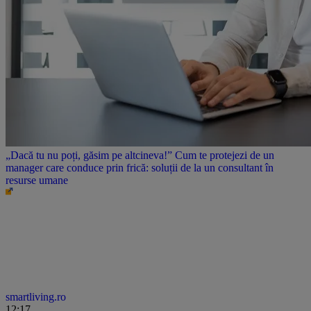
„Dacă tu nu poți, găsim pe altcineva!” Cum te protejezi de un
manager care conduce prin frică: soluții de la un consultant în
resurse umane
smartliving.ro
12:17