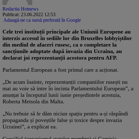
Redactia Hotnews
Publicat: 23.06.2022 12:53
Adaugă-ne ca sursă preferată în Google
Cele trei instituții principale ale Uniunii Europene au
interzis accesul în sediile lor din Bruxelles lobbyiștilor
din mediul de afaceri rusesc, ca o completare la
sancțiunile adoptate după invazia din Ucraina, au
declarat joi reprezentanții acestora pentru AFP.
Parlamentul European a fost primul care a acționat.
„De acum înainte, reprezentanții companiilor rusești nu
mai au voie să intre în incinta Parlamentului European”, a
anunțat la începutul lunii iunie președintele acestuia,
Roberta Metsola din Malta.
„Nu trebuie să le dăm niciun spațiu pentru a-și răspândi
propaganda și poveștile false și toxice despre invazia
Ucrainei”, a explicat ea.
Consiliul (organismul statelor membre) și Comisia