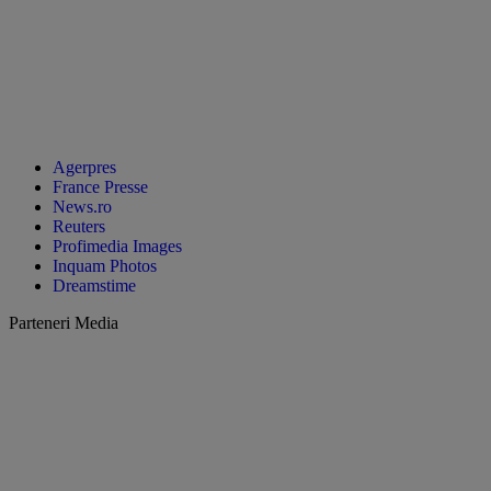
Agerpres
France Presse
News.ro
Reuters
Profimedia Images
Inquam Photos
Dreamstime
Parteneri Media