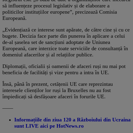
să influențeze procesul legislativ și de elaborare a
politicilor instituțiilor europene”, precizează Comisia
Europeană.
„Evidențiază ce interese sunt apărate, de către cine și cu ce
bugete. Decizia face parte din punerea în aplicare a celui
de-al șaselea set de sancțiuni adoptate de Uniunea
Europeană, care interzice toate serviciile de consultanță în
domeniul afacerilor și al relațiilor publice.
Diplomații, oficialii și oamenii de afaceri ruși nu mai pot
beneficia de facilități și vize pentru a intra în UE.
Însă, până în prezent, cetățenii UE care reprezintau
interesele clienților lor ruși la Bruxelles nu au fost
împiedicați să desfășoare afaceri în forurile UE.
––––
Informațiile din ziua 120 a Războiului din Ucraina
sunt LIVE aici pe HotNews.ro