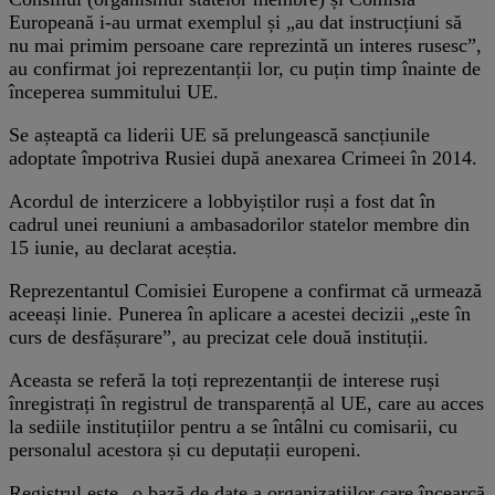
Europeană i-au urmat exemplul și „au dat instrucțiuni să
nu mai primim persoane care reprezintă un interes rusesc”,
au confirmat joi reprezentanții lor, cu puțin timp înainte de
începerea summitului UE.
Se așteaptă ca liderii UE să prelungească sancțiunile
adoptate împotriva Rusiei după anexarea Crimeei în 2014.
Acordul de interzicere a lobbyiștilor ruși a fost dat în
cadrul unei reuniuni a ambasadorilor statelor membre din
15 iunie, au declarat aceștia.
Reprezentantul Comisiei Europene a confirmat că urmează
aceeași linie. Punerea în aplicare a acestei decizii „este în
curs de desfășurare”, au precizat cele două instituții.
Aceasta se referă la toți reprezentanții de interese ruși
înregistrați în registrul de transparență al UE, care au acces
la sediile instituțiilor pentru a se întâlni cu comisarii, cu
personalul acestora și cu deputații europeni.
Registrul este „o bază de date a organizațiilor care încearcă