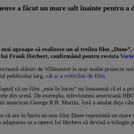
neuve a făcut un mare salt înainte pentru a d
 mai aproape să realizeze un al treilea film „Dune”,
a lui Frank Herbert, confirmând pentru revista
Varie
crează alături de Villeneuve la mai multe proiecte noi,
dul publicului larg,
cât și a criticilor de film
.
aptul că un film „este în lucru” nu înseamnă că el a prim
n cele din urmă. De exemplu, televizunea americană HBO 
ui american George R.R. Martin, însă a anulat deja câte
m că are în lucru un nou film Dune reprezintă un mare s
 adaptarea sa a operei lui Herbert să devină o trilogie 