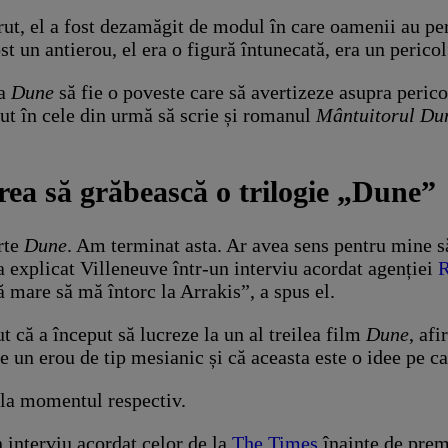
rut, el a fost dezamăgit de modul în care oamenii au per
st un antierou, el era o figură întunecată, era un pericol
a
Dune
să fie o poveste care să avertizeze asupra pericol
ăcut în cele din urmă să scrie și romanul
Mântuitorul Du
rea să grăbească o trilogie „Dune”
rte
Dune
. Am terminat asta. Ar avea sens pentru mine s
, a explicat Villeneuve într-un interviu acordat agenției
R
ă mare să mă întorc la Arrakis”, a spus el.
t că a început să lucreze la un al treilea film
Dune
, af
e un erou de tip mesianic și că aceasta este o idee pe ca
 la momentul respectiv.
 interviu acordat celor de la
The Times
înainte de pre