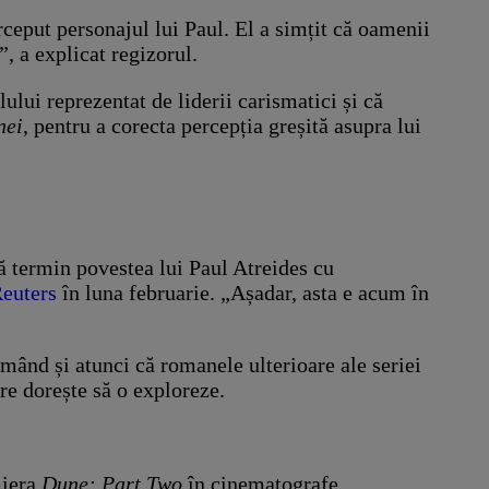
ceput personajul lui Paul. El a simțit că oamenii
”, a explicat regizorul.
ului reprezentat de liderii carismatici și că
nei
, pentru a corecta percepția greșită asupra lui
ă termin povestea lui Paul Atreides cu
euters
în luna februarie. „Așadar, asta e acum în
irmând și atunci că romanele ulterioare ale seriei
re dorește să o exploreze.
miera
Dune: Part Two
în cinematografe,