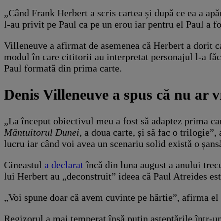
„Când Frank Herbert a scris cartea și după ce ea a apă
l-au privit pe Paul ca pe un erou iar pentru el Paul a fo
Villeneuve a afirmat de asemenea că Herbert a dorit c
modul în care cititorii au interpretat personajul l-a f
Paul formată din prima carte.
Denis Villeneuve a spus că nu ar v
„La început obiectivul meu a fost să adaptez prima ca
Mântuitorul Dunei
, a doua carte, și să fac o trilogie”
lucru iar când voi avea un scenariu solid există o șans
Cineastul
a declarat
încă din luna august a anului trecu
lui Herbert au „deconstruit” ideea că Paul Atreides est
„Voi spune doar că avem cuvinte pe hârtie”, afirma el
Regizorul a mai temperat însă puțin așteptările într-un