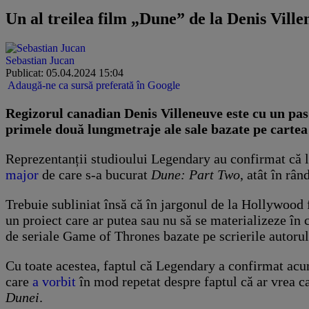
Un al treilea film „Dune” de la Denis Ville
Sebastian Jucan
Publicat: 05.04.2024 15:04
Adaugă-ne ca sursă preferată în Google
Regizorul canadian Denis Villeneuve este cu un pas
primele două lungmetraje ale sale bazate pe carte
Reprezentanții studioului Legendary au confirmat că lu
major
de care s-a bucurat
Dune: Part Two
, atât în rân
Trebuie subliniat însă că în jargonul de la Hollywood f
un proiect care ar putea sau nu să se materializeze î
de seriale Game of Thrones bazate pe scrierile autorul
Cu toate acestea, faptul că Legendary a confirmat acu
care
a vorbit
în mod repetat despre faptul că ar vrea ca
Dunei
.