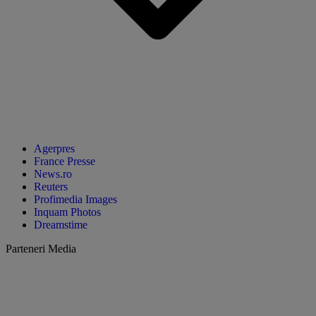
Agerpres
France Presse
News.ro
Reuters
Profimedia Images
Inquam Photos
Dreamstime
Parteneri Media