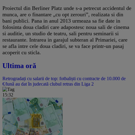
Proiectul din Berliner Platz unde s-a petrecut accidentul de
munca, are o finantare „cu opt zerouri”, realizata si din
bani publici. Pana in anul 2013 urmeaza sa fie date in
folosinta doua cladiri care adapostesc noua sali de cinema
si auditie, un studio de teatru, sali pentru seminarii si
restaurante. Intrarea in garajul subteran al Primariei, care
se afla intre cele doua cladiri, se va face printr-un pasaj
acoperit cu sticla.
Ultima oră
Retrogradați cu salarii de top: fotbaliști cu contracte de 10.000 de
€/lună au dat în judecată clubul retras din Liga 2
15:32