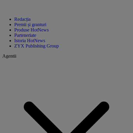
Redacția
Premii și granturi
Produse HotNews
Parteneriate
Istoria HotNews
ZYX Publishing Group
Agentii