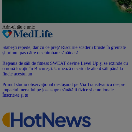
Adn-ul tău
e unic
Slăbești repede, dar cu ce preț? Riscurile scăderii bruște în greutate
și primul pas către o schimbare sănătoasă
Rețeaua de săli de fitness SWEAT devine Level Up și se extinde cu
o nouă locație în București. Urmează o serie de alte 4 săli până la
finele acestui an
Primul studiu observațional desfășurat pe Via Transilvanica despre
impactul mersului pe jos asupra sănătății fizice și emoționale.
Înscrie-te și tu