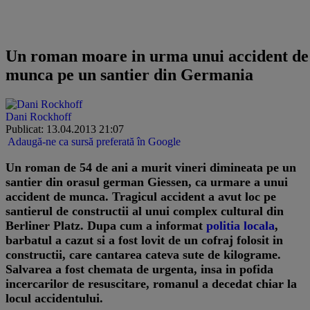
Corespondenta din Germania
Un roman moare in urma unui accident de
munca pe un santier din Germania
Dani Rockhoff
Publicat: 13.04.2013 21:07
Adaugă-ne ca sursă preferată în Google
Un roman de 54 de ani a murit vineri dimineata pe un
santier din orasul german Giessen, ca urmare a unui
accident de munca. Tragicul accident a avut loc pe
santierul de constructii al unui complex cultural din
Berliner Platz. Dupa cum a informat
politia locala
,
barbatul a cazut si a fost lovit de un cofraj folosit in
constructii, care cantarea cateva sute de kilograme.
Salvarea a fost chemata de urgenta, insa in pofida
incercarilor de resuscitare, romanul a decedat chiar la
locul accidentului.