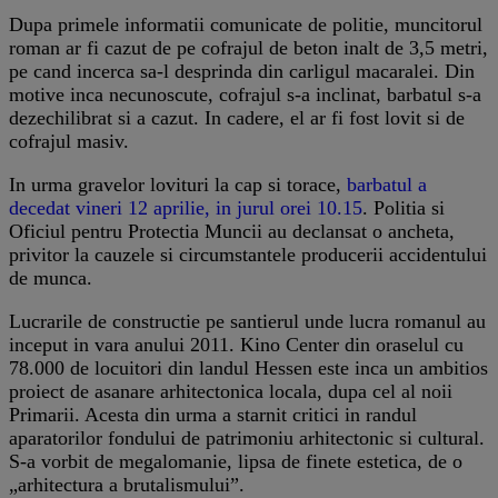
Dupa primele informatii comunicate de politie, muncitorul
roman ar fi cazut de pe cofrajul de beton inalt de 3,5 metri,
pe cand incerca sa-l desprinda din carligul macaralei. Din
motive inca necunoscute, cofrajul s-a inclinat, barbatul s-a
dezechilibrat si a cazut. In cadere, el ar fi fost lovit si de
cofrajul masiv.
In urma gravelor lovituri la cap si torace,
barbatul a
decedat vineri 12 aprilie, in jurul orei 10.15
. Politia si
Oficiul pentru Protectia Muncii au declansat o ancheta,
privitor la cauzele si circumstantele producerii accidentului
de munca.
Lucrarile de constructie pe santierul unde lucra romanul au
inceput in vara anului 2011. Kino Center din oraselul cu
78.000 de locuitori din landul Hessen este inca un ambitios
proiect de asanare arhitectonica locala, dupa cel al noii
Primarii. Acesta din urma a starnit critici in randul
aparatorilor fondului de patrimoniu arhitectonic si cultural.
S-a vorbit de megalomanie, lipsa de finete estetica, de o
„arhitectura a brutalismului”.