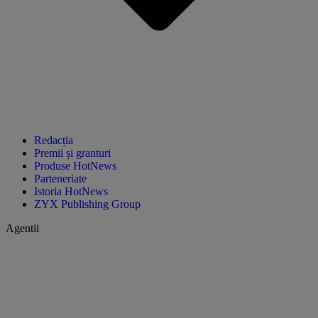
Redacția
Premii și granturi
Produse HotNews
Parteneriate
Istoria HotNews
ZYX Publishing Group
Agentii