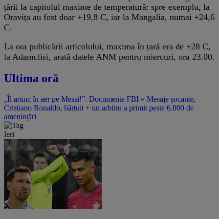
țării la capitolul maxime de temperatură: spre exemplu, la
Oravița au fost doar +19,8 C, iar la Mangalia, numai +24,6
C.
La ora publicării articolului, maxima în țară era de +28 C,
la Adamclisi, arată datele ANM pentru miercuri, ora 23.00.
Ultima oră
„Îl arunc în aer pe Messi!”. Documente FBI » Mesaje șocante,
Cristiano Ronaldo, hărțuit + un arbitru a primit peste 6.000 de
amenințări
Ieri