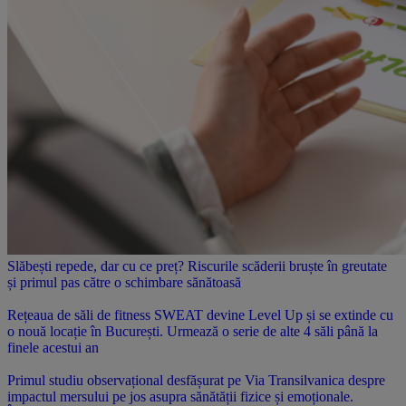
Slăbești repede, dar cu ce preț? Riscurile scăderii bruște în greutate
și primul pas către o schimbare sănătoasă
Rețeaua de săli de fitness SWEAT devine Level Up și se extinde cu
o nouă locație în București. Urmează o serie de alte 4 săli până la
finele acestui an
Primul studiu observațional desfășurat pe Via Transilvanica despre
impactul mersului pe jos asupra sănătății fizice și emoționale.