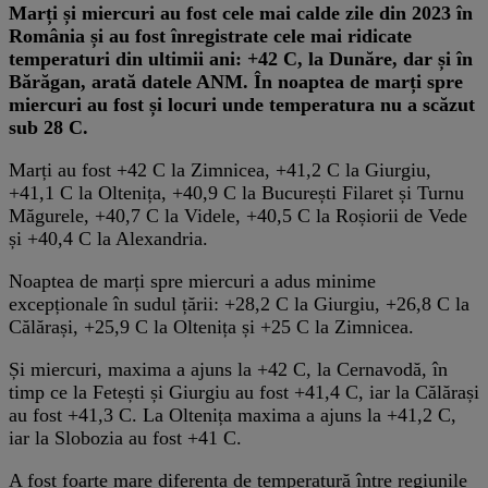
​Marți și miercuri au fost cele mai calde zile din 2023 în
România și au fost înregistrate cele mai ridicate
temperaturi din ultimii ani: +42 C, la Dunăre, dar și în
Bărăgan, arată datele ANM. În noaptea de marți spre
miercuri au fost și locuri unde temperatura nu a scăzut
sub 28 C.
Marți au fost +42 C la Zimnicea, +41,2 C la Giurgiu,
+41,1 C la Oltenița, +40,9 C la București Filaret și Turnu
Măgurele, +40,7 C la Videle, +40,5 C la Roșiorii de Vede
și +40,4 C la Alexandria.
Noaptea de marți spre miercuri a adus minime
excepționale în sudul țării: +28,2 C la Giurgiu, +26,8 C la
Călărași, +25,9 C la Oltenița și +25 C la Zimnicea.
Și miercuri, maxima a ajuns la +42 C, la Cernavodă, în
timp ce la Fetești și Giurgiu au fost +41,4 C, iar la Călărași
au fost +41,3 C. La Oltenița maxima a ajuns la +41,2 C,
iar la Slobozia au fost +41 C.
A fost foarte mare diferența de temperatură între regiunile