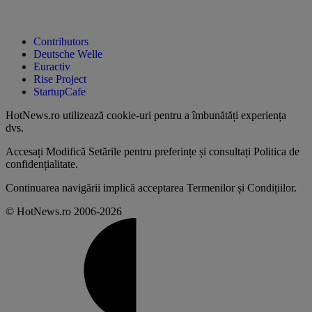
Contributors
Deutsche Welle
Euractiv
Rise Project
StartupCafe
HotNews.ro utilizează
cookie-uri pentru a îmbunătăți experiența
dvs
.
Accesați
Modifică Setările
pentru preferințe și consultați
Politica de
confidențialitate
.
Continuarea navigării implică acceptarea
Termenilor și Condițiilor
.
© HotNews.ro 2006-2026