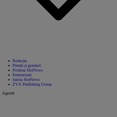
Redacția
Premii și granturi
Produse HotNews
Parteneriate
Istoria HotNews
ZYX Publishing Group
Agentii