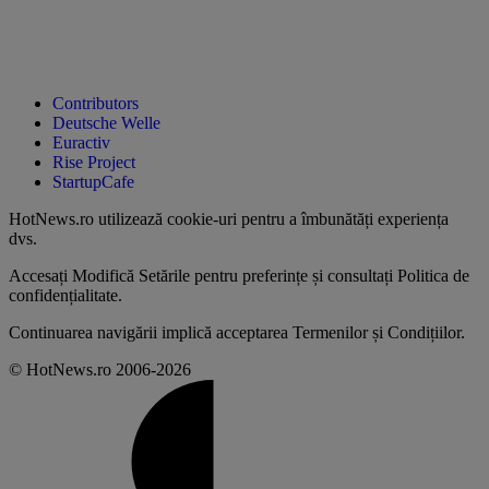
Contributors
Deutsche Welle
Euractiv
Rise Project
StartupCafe
HotNews.ro utilizează
cookie-uri pentru a îmbunătăți experiența
dvs
.
Accesați
Modifică Setările
pentru preferințe și consultați
Politica de
confidențialitate
.
Continuarea navigării implică acceptarea
Termenilor și Condițiilor
.
© HotNews.ro 2006-2026