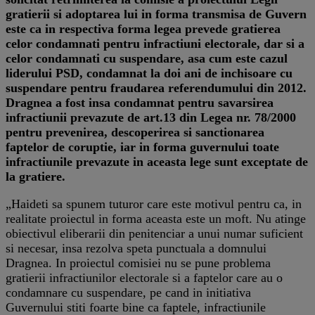
gratierii si adoptarea lui in forma transmisa de Guvern
este ca in respectiva forma legea prevede gratierea
celor condamnati pentru infractiuni electorale, dar si a
celor condamnati cu suspendare, asa cum este cazul
liderului PSD, condamnat la doi ani de inchisoare cu
suspendare pentru fraudarea referendumului din 2012.
Dragnea a fost insa condamnat pentru savarsirea
infractiunii prevazute de art.13 din Legea nr. 78/2000
pentru prevenirea, descoperirea si sanctionarea
faptelor de coruptie, iar in forma guvernului toate
infractiunile prevazute in aceasta lege sunt exceptate de
la gratiere.
„Haideti sa spunem tuturor care este motivul pentru ca, in
realitate proiectul in forma aceasta este un moft. Nu atinge
obiectivul eliberarii din penitenciar a unui numar suficient
si necesar, insa rezolva speta punctuala a domnului
Dragnea. In proiectul comisiei nu se pune problema
gratierii infractiunilor electorale si a faptelor care au o
condamnare cu suspendare, pe cand in initiativa
Guvernului stiti foarte bine ca faptele, infractiunile