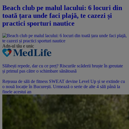
Beach club pe malul lacului: 6 locuri din
toată țara unde faci plajă, te cazezi și
practici sporturi nautice
Adn-ul tău
e unic
Slăbești repede, dar cu ce preț? Riscurile scăderii bruște în greutate
și primul pas către o schimbare sănătoasă
Rețeaua de săli de fitness SWEAT devine Level Up și se extinde cu
o nouă locație în București. Urmează o serie de alte 4 săli până la
finele acestui an