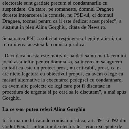
electorale sunt gratiate precum si condamnarile cu
suspendare. Ca atare, pe romaneste, domnul Dragnea
doreste intoarcerea la comisie, nu PSD-ul, ci domnul
Dragnea, tocmai pentru ca ii este dedicat acest proiec”, a
sustinut in plen Alina Gorghiu, citata de News.ro.
Senatoarea PNL a solicitat respingerea Legii gratierii, nu
retrimiterea acesteia la comisia juridica.
„Deci daca acesta este motivul, haideti sa nu mai facem tot
jocul asta ieftin pentru domnia sa, sa incercam sa agreem
cu totii ca este un proiect prost, nu criticabil, prost, ca n-
are nicio legatura cu obiectivul propus, ca avem o lege cu
masuri alternative la executarea pedepsei cu condamnare,
ca avem alte proiecte de legi care pot fi discutate in
procedura de urgenta si pe care sa le discutam”, a mai spus
Gorghiu.
La ce s-ar putea referi Alina Gorghiu
In forma modificata de comisia juridica, art. 391 si 392 din
Codul Penal – infractiunile electorale – erau exceptate de