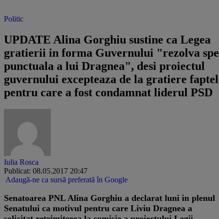
Politic
UPDATE Alina Gorghiu sustine ca Legea
gratierii in forma Guvernului "rezolva spe
punctuala a lui Dragnea", desi proiectul
guvernului excepteaza de la gratiere faptel
pentru care a fost condamnat liderul PSD
Iulia Rosca
Publicat: 08.05.2017 20:47
Adaugă-ne ca sursă preferată în Google
Senatoarea PNL Alina Gorghiu a declarat luni in plenul
Senatului ca motivul pentru care Liviu Dragnea a
solicitat retrimiterea la comisie a proiectului Legii