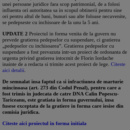
unei persoane juridice fara scop patrimonial, de a folosi
influenta ori autoritatea sa in scopul obtinerii pentru sine
ori pentru altul de bani, bunuri sau alte foloase necuvenite,
se pedepseste cu inchisoare de la unu la 5 ani.
UPDATE 2
Proiectul in forma venita de la guvern nu
prevede gratierea pedepselor cu suspendare, ci gratierea
„pedepselor cu inchisoarea”. Gratierea pedepselor cu
suspendare a fost prevazuta intr-un proiect de ordonanta de
urgenta privind gratierea intocmit de Florin Iordache
inainte de a redacta si trimite acest proiect de lege.
Citeste
aici detalii
.
De semnalat insa faptul ca si infractiunea de marturie
mincinoasa (art. 273 din Codul Penal), pentru care a
fost trimis in judecata de catre DNA Calin Popescu-
Tariceanu, este gratiata in forma guvernului, insa
fusese exceptata de la gratiere in forma care iesise din
comisia juridica.
Citeste aici proiectul in forma initiala