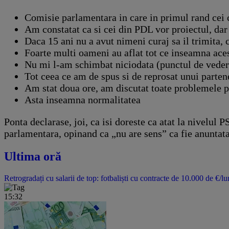
Comisie parlamentara in care in primul rand cei 
Am constatat ca si cei din PDL vor proiectul, da
Daca 15 ani nu a avut nimeni curaj sa il trimita, 
Foarte multi oameni au aflat tot ce inseamna acest 
Nu mi l-am schimbat niciodata (punctul de veder
Tot ceea ce am de spus si de reprosat unui partene
Am stat doua ore, am discutat toate problemele p
Asta inseamna normalitatea
Ponta declarase, joi, ca isi doreste ca atat la nivelul 
parlamentara, opinand ca „nu are sens” ca fie anuntata 
Ultima oră
Retrogradați cu salarii de top: fotbaliști cu contracte de 10.000 de €/lu
15:32