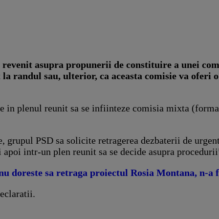
 revenit asupra propunerii de constituire a unei com
la randul sau, ulterior, ca aceasta comisie va oferi
n plenul reunit sa se infiinteze comisia mixta (formata 
, grupul PSD sa solicite retragerea dezbaterii de urgen
apoi intr-un plen reunit sa se decide asupra procedurii”
u doreste sa retraga proiectul Rosia Montana, n-a f
claratii.