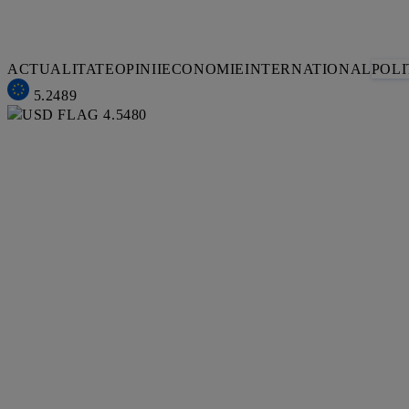
ACTUALITATE
OPINII
ECONOMIE
INTERNATIONAL
POLI
5.2489
4.5480