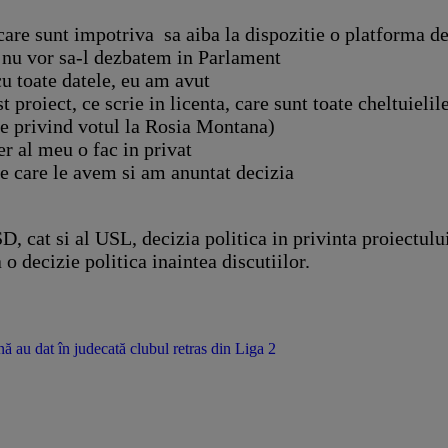
care sunt impotriva sa aiba la dispozitie o platforma d
r nu vor sa-l dezbatem in Parlament
cu toate datele, eu am avut
proiect, ce scrie in licenta, care sunt toate cheltuielil
e privind votul la Rosia Montana)
r al meu o fac in privat
e care le avem si am anuntat decizia
PSD, cat si al USL, decizia politica in privinta proiectu
o decizie politica inaintea discutiilor.
nă au dat în judecată clubul retras din Liga 2