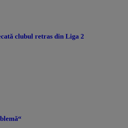
ecată clubul retras din Liga 2
roblemă“