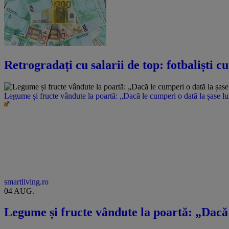
Retrogradați cu salarii de top: fotbaliști c
Legume și fructe vândute la poartă: „Dacă le cumperi o dată la șase l
smartliving.ro
04 AUG.
Legume și fructe vândute la poartă: „Dacă 