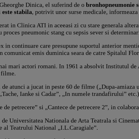
i Gheorghe Dinica, el suferind de o
bronhopneumonie sev
 este stabila
, potrivit unor surse medicale, informeaz
erat in Clinica ATI in aceeasi zi cu stare generala alter
 proces pneumonic stang cu sepsis sever si determinar
x in continuare care presupune suportul anterior mention
un comunicat emis duminica seara de catre Spitalul Flor
 mai mari actori romani. In 1961 a absolvit Institutul de
 filme.
i de atunci a jucat in peste 60 de filme („Dupa-amiaza u
„Tache, Ianke si Cadar”, „In numele trandafirului” etc.)
e petrecere” si „Cantece de petrecere 2”, in colaborar
t de Universitatea Nationala de Arta Teatrala si Cinemat
 al Teatrului National „I.L.Caragiale”.