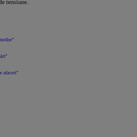
de tensiune.
torilor”
ări”
e afaceri”