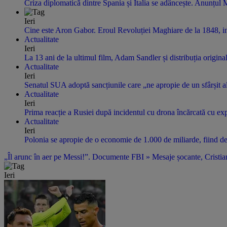
Criza diplomatică dintre Spania și Italia se adâncește. Anunțul 
Ieri
Cine este Aron Gabor. Eroul Revoluției Maghiare de la 1848, in
Actualitate
Ieri
La 13 ani de la ultimul film, Adam Sandler și distribuția origin
Actualitate
Ieri
Senatul SUA adoptă sancțiunile care „ne apropie de un sfârșit al 
Actualitate
Ieri
Prima reacție a Rusiei după incidentul cu drona încărcată cu ex
Actualitate
Ieri
Polonia se apropie de o economie de 1.000 de miliarde, fiind de
„Îl arunc în aer pe Messi!”. Documente FBI » Mesaje șocante, Cristian
Ieri