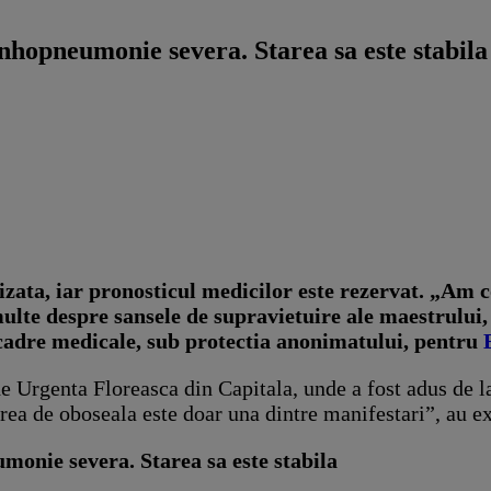
opneumonie severa. Starea sa este stabila
zata, iar pronosticul medicilor este rezervat. „Am c
lte despre sansele de supravietuire ale maestrului, d
 cadre medicale, sub protectia anonimatului, pentru
i de Urgenta Floreasca din Capitala, unde a fost adus de 
rea de oboseala este doar una dintre manifestari”, au ex
nie severa. Starea sa este stabila