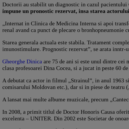
Doctorii au stabilit un diagnostic in cazul pacientulu
impune un pronostic rezervat, insa starea actorului
„Internat in Clinica de Medicina Interna si apoi transf
renal avand ca punct de plecare o bronhopneumonie cu
Starea generala actuala este stabila. Tratament comple
imunostimulare. Prognostic rezervat”, se arata inntr-
Gheorghe Dinica
are 75 de ani si este unul dintre cei
clasa profesoarei Dina Cocea, si a jucat in peste 60 de
A debutat ca actor in filmul „Strainul”, in anul 1963 s
comisarului Moldovan etc.), dar si in piese de teatru (
A lansat mai multe albume muzicale, precum „Cantece d
In 2008, a primit titlul de Doctor Honoris Causa oferi
excelenta – UNITER. Din 2002 este Societar de onoare