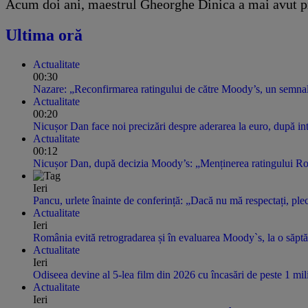
Acum doi ani, maestrul Gheorghe Dinica a mai avut pr
Ultima oră
Actualitate
00:30
Nazare: „Reconfirmarea ratingului de către Moody’s, un semnal e
Actualitate
00:20
Nicușor Dan face noi precizări despre aderarea la euro, după in
Actualitate
00:12
Nicușor Dan, după decizia Moody’s: „Menținerea ratingului Românie
Ieri
Pancu, urlete înainte de conferință: „Dacă nu mă respectați, ple
Actualitate
Ieri
România evită retrogradarea și în evaluarea Moody`s, la o săptă
Actualitate
Ieri
Odiseea devine al 5-lea film din 2026 cu încasări de peste 1 mil
Actualitate
Ieri