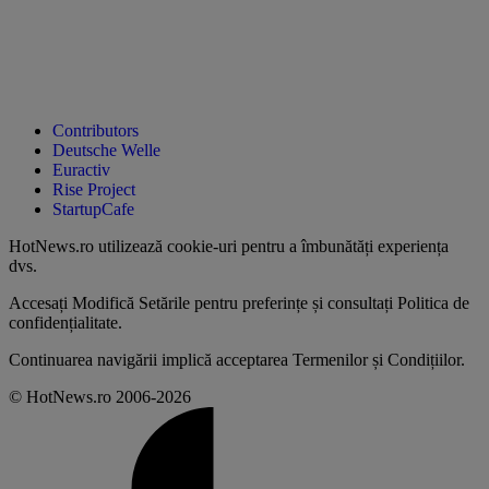
Contributors
Deutsche Welle
Euractiv
Rise Project
StartupCafe
HotNews.ro utilizează
cookie-uri pentru a îmbunătăți experiența
dvs
.
Accesați
Modifică Setările
pentru preferințe și consultați
Politica de
confidențialitate
.
Continuarea navigării implică acceptarea
Termenilor și Condițiilor
.
© HotNews.ro 2006-2026