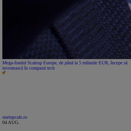
Mega-fondul Scaleup Europe, de până la 5 miliarde EUR, începe să
investească în companii tech
startupcafe.ro
04 AUG.