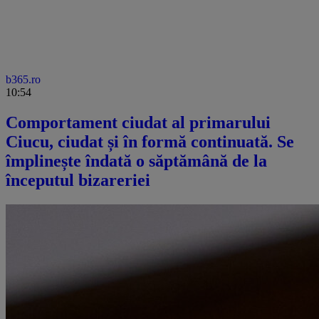
b365.ro
10:54
Comportament ciudat al primarului
Ciucu, ciudat și în formă continuată. Se
împlinește îndată o săptămână de la
începutul bizareriei