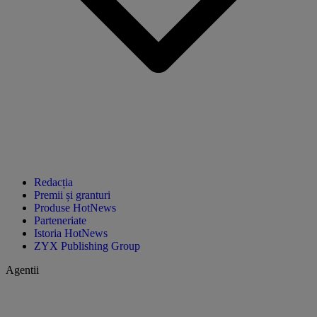
Redacția
Premii și granturi
Produse HotNews
Parteneriate
Istoria HotNews
ZYX Publishing Group
Agentii