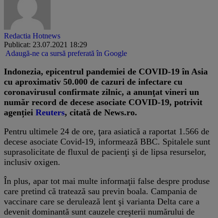
Redactia Hotnews
Publicat: 23.07.2021 18:29
Adaugă-ne ca sursă preferată în Google
Indonezia, epicentrul pandemiei de COVID-19 în Asia
cu aproximativ 50.000 de cazuri de infectare cu
coronavirusul confirmate zilnic, a anunţat vineri un
număr record de decese asociate COVID-19, potrivit
agenției
Reuters
, citată de News.ro.
Pentru ultimele 24 de ore, ţara asiatică a raportat 1.566 de
decese asociate Covid-19, informează BBC. Spitalele sunt
suprasolicitate de fluxul de pacienţi şi de lipsa resurselor,
inclusiv oxigen.
În plus, apar tot mai multe informaţii false despre produse
care pretind că tratează sau previn boala. Campania de
vaccinare care se derulează lent şi varianta Delta care a
devenit dominantă sunt cauzele creşterii numărului de