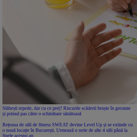
Slăbești repede, dar cu ce preț? Riscurile scăderii bruște în greutate
și primul pas către o schimbare sănătoasă
Rețeaua de săli de fitness SWEAT devine Level Up și se extinde cu
o nouă locație în București. Urmează o serie de alte 4 săli până la
finele acestui an