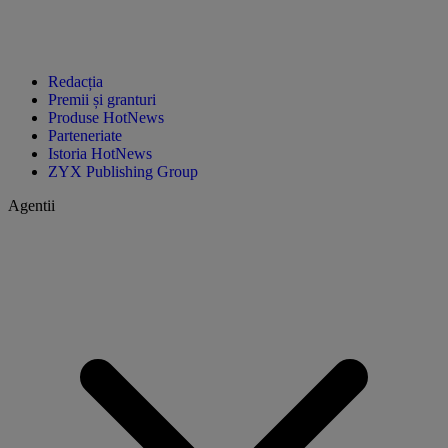
Redacția
Premii și granturi
Produse HotNews
Parteneriate
Istoria HotNews
ZYX Publishing Group
Agentii