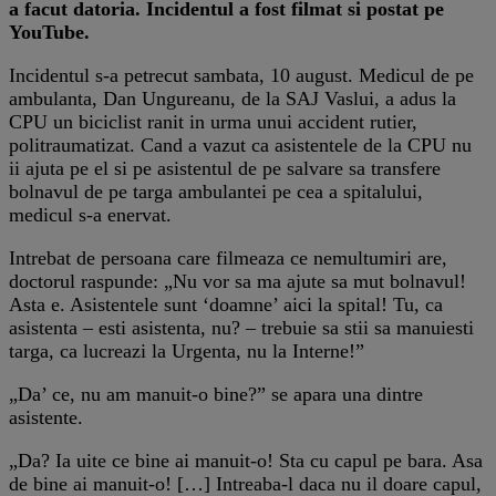
a facut datoria. Incidentul a fost filmat si postat pe
YouTube.
Incidentul s-a petrecut sambata, 10 august. Medicul de pe
ambulanta, Dan Ungureanu, de la SAJ Vaslui, a adus la
CPU un biciclist ranit in urma unui accident rutier,
politraumatizat. Cand a vazut ca asistentele de la CPU nu
ii ajuta pe el si pe asistentul de pe salvare sa transfere
bolnavul de pe targa ambulantei pe cea a spitalului,
medicul s-a enervat.
Intrebat de persoana care filmeaza ce nemultumiri are,
doctorul raspunde: „Nu vor sa ma ajute sa mut bolnavul!
Asta e. Asistentele sunt ‘doamne’ aici la spital! Tu, ca
asistenta – esti asistenta, nu? – trebuie sa stii sa manuiesti
targa, ca lucreazi la Urgenta, nu la Interne!”
„Da’ ce, nu am manuit-o bine?” se apara una dintre
asistente.
„Da? Ia uite ce bine ai manuit-o! Sta cu capul pe bara. Asa
de bine ai manuit-o! […] Intreaba-l daca nu il doare capul,