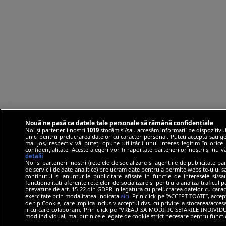
Nouă ne pasă ca datele tale personale să rămână confidențiale
Noi și partenerii noștri
1019
stocăm și/sau accesăm informații pe dispozitivul
unici pentru prelucrarea datelor cu caracter personal. Puteți accepta sau ge
mai jos, respectiv vă puteți opune utilizării unui interes legitim în ori
confidențialitate. Aceste alegeri vor fi raportate partenerilor noștri și nu 
detalii
Noi si partenerii nostri (retelele de socializare si agentiile de publicitate p
de servicii de date analitice) prelucram date pentru a permite website-ului 
continutul si anunturile publicitare afisate in functie de interesele si/s
functionalitati aferente retelelor de socializare si pentru a analiza traficul 
prevazute de art. 15-22 din GDPR in legatura cu prelucrarea datelor cu carac
exercitate prin modalitatea indicata
aici
. Prin click pe “ACCEPT TOATE”, accep
de tip Cookie, care implica inclusiv acceptul dvs. cu privire la stocarea/acce
ii cu care colaboram. Prin click pe “VREAU SA MODIFIC SETARILE INDIVIDUA
mod individual, mai putin cele legate de cookie strict necesare pentru funct