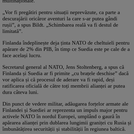
multinaționale.
„Vor fi pregătiri pentru situații neprevăzute, ca parte a
descurajării oricăror aventuri la care s-ar putea gândi
rușii”, a spus Bildt. „Schimbarea reală va fi destul de
limitată”.
Finlanda îndeplinește deja ținta NATO de cheltuieli pentru
apărare de 2% din PIB, în timp ce Suedia este pe cale de a
face același lucru.
Secretarul general al NATO, Jens Stoltenberg, a spus că
Finlanda și Suedia ar fi primite „cu brațele deschise” dacă
vor aplica și că procesul de aderare va fi rapid, deși
ratificarea oficială de către toți membrii alianței ar putea
dura câteva luni.
Din punct de vedere militar, adăugarea forțelor armate ale
Finlandei și Suediei ar reprezenta un impuls major pentru
activele NATO în nordul Europei, umplând o gaură în
apărarea alianței prin dublarea lungimii graniței cu Rusia și
îmbunătățirea securității și stabilității în regiunea baltică.