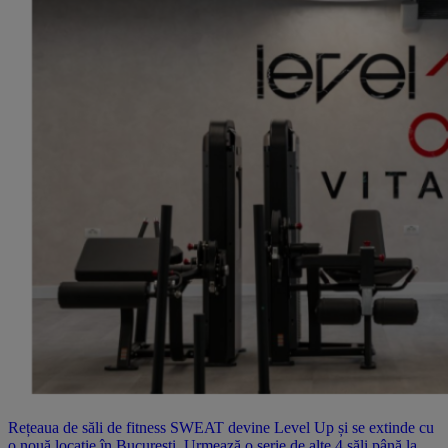
Rețeaua de săli de fitness SWEAT devine Level Up și se extinde cu
o nouă locație în București. Urmează o serie de alte 4 săli până la