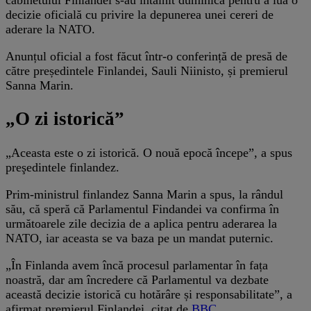
decizie oficială cu privire la depunerea unei cereri de
aderare la NATO.
Anunțul oficial a fost făcut într-o conferință de presă de
către președintele Finlandei, Sauli Niinisto, și premierul
Sanna Marin.
„O zi istorică”
„Aceasta este o zi istorică. O nouă epocă începe”, a spus
preşedintele finlandez.
Prim-ministrul finlandez Sanna Marin a spus, la rândul
său, că speră că Parlamentul Findandei va confirma în
următoarele zile decizia de a aplica pentru aderarea la
NATO, iar aceasta se va baza pe un mandat puternic.
„În Finlanda avem încă procesul parlamentar în fața
noastră, dar am încredere că Parlamentul va dezbate
această decizie istorică cu hotărâre și responsabilitate”, a
afirmat premierul Finlandei, citat de
BBC
.