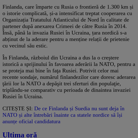
Finlanda, care împarte cu Rusia o frontieră de 1.300 km și
o istorie complicată, și-a intensificat treptat cooperarea cu
Organizația Tratatului Atlanticului de Nord în calitate de
partener după anexarea Crimeei de către Rusia în 2014.
Însă, până la invazia Rusiei în Ucraina, țara nordică s-a
abținut de la aderare pentru a menține relații de prietenie
cu vecinul său estic.
În Finlanda, războiul din Ucraina a dus la o creştere
istorică a sprijinului în favoarea aderării la NATO, pentru a
se proteja mai bine în faţa Rusiei. Potrivit celor mai
recente sondaje, numărul finlandezilor care doresc aderarea
ţării lor la NATO a depăşit trei sferturi din populaţie,
triplându-se comparativ cu perioada de dinaintea invaziei
Rusiei în Ucraina.
CITEȘTE ȘI:
De ce Finlanda și Suedia nu sunt deja în
NATO și alte întrebări înainte ca statele nordice să își
anunțe oficial candidatura
Ultima oră