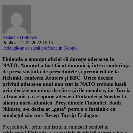
Redactia Hotnews
Publicat: 15.05.2022 16:15
Adaugă-ne ca sursă preferată în Google
Finlanda a anunțat oficial că dorește aderarea la
NATO. Anunțul a fost făcut duminică, într-o conferință
de presă susțiută de președintele și premierul de la
Helsinki, conform Reuters și BBC. Orice decizie
privind aderarea unui nou stat la NATO trebuie luată
prin decizie unanimă de către țările membre, iar Turcia
a transmis că se opune aderării Finlandei și Suediei la
alianța nord-atlantică. Președintele Finlandei, Sauli
Niinisto, s-a declarat „gata” pentru o întâlnire cu
omologul său turc Recep Tayyip Erdogan.
Președintele, prim-ministrul și miniștrii seniori ai
cabinetului Finlandei s-au întâlnit duminică pentru a lua o