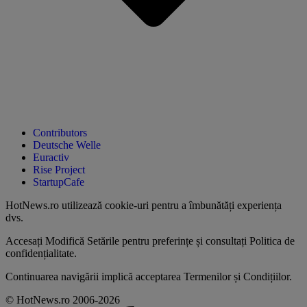
Contributors
Deutsche Welle
Euractiv
Rise Project
StartupCafe
HotNews.ro utilizează
cookie-uri pentru a îmbunătăți experiența
dvs
.
Accesați
Modifică Setările
pentru preferințe și consultați
Politica de
confidențialitate
.
Continuarea navigării implică acceptarea
Termenilor și Condițiilor
.
© HotNews.ro 2006-2026