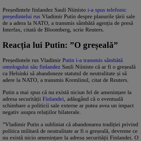
Președintele finlandez Sauli Niinisto
i-a spus telefonic
președintelui rus
Vladimir Putin despre planurile țării sale
de a adera la NATO, a transmis sâmbătă agenția de presă
Interfax, citată de Bloomberg, scrie Reuters.
Reacția lui Putin: ”O greșeală”
Președintele rus Vladimir
Putin i-a transmis sâmbătă
omologului său finlandez
Sauli Niinisto că ar fi o greșeală
ca Helsinki să abandoneze statutul de neutralitate și să
adere la NATO, a transmis Kremlinul, citat de Reuters.
Putin a mai spus că nu există niciun fel de amenințare la
adresa securității
Finlandei
, adăugând că o eventuală
schimbare a politicii sale externe ar putea avea un impact
negativ asupra relațiilor bilaterale.
”Vladimir Putin a subliniat că abandonarea tradiției privind
politica militară de neutralitate ar fi o greșeală, devreme ce
nu există nicio amenințare la adresa securității Finlandei. O