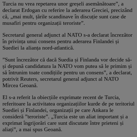
Turcia nu vrea repetarea unor greșeli asemănătoare”, a
declarat Erdogan cu referire la aderarea Greciei, precizând
că, „mai mult, țările scandinave în discuție sunt case de
musafiri pentru organizații teroriste”.
Secretarul general adjunct al NATO s-a declarat încrezător
în privința unui consens pentru aderarea Finlandei și
Suediei la alianța nord-atlantică.
”Sunt încrezător că dacă Suedia și Finlanda vor decide să-
și depună candidatura la NATO vom putea să le primim și
să întrunim toate condițiile pentru un consens”, a declarat,
potrivit Reuters, secretarul general adjunct al NATO
Mircea Geoană.
El s-a referit la obiecțiile exprimate recent de Turcia,
referitoare la activitatea organizațiilor kurde de pe teritoriul
Suediei și Finlandei, organizații pe care Ankara le
consideră ”teroriste”. „Turcia este un aliat important și a
exprimat îngrijorări care sunt discutate între prieteni și
aliați”, a mai spus Geoană.