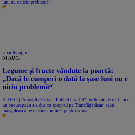
luni nu e nicio problemă“
smartliving.ro
04 AUG.
Legume și fructe vândute la poartă:
„Dacă le cumperi o dată la șase luni nu e
nicio problemă“
VIDEO | Probabil de frica "Poliției Graffiti", înființate de dl. Ciucu,
un bucureștean s-a dus cu spray-ul pe Transfăgărășan, să-și
mâzgălească pe o stâncă iubirea pentru Anna