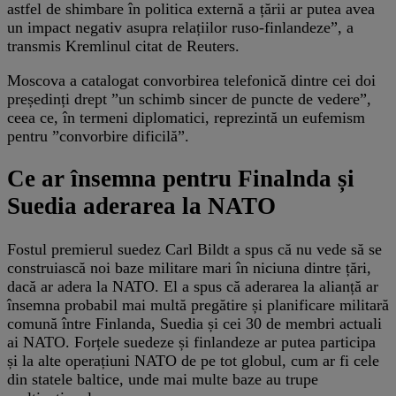
astfel de shimbare în politica externă a țării ar putea avea
un impact negativ asupra relațiilor ruso-finlandeze”, a
transmis Kremlinul citat de Reuters.
Moscova a catalogat convorbirea telefonică dintre cei doi
președinți drept ”un schimb sincer de puncte de vedere”,
ceea ce, în termeni diplomatici, reprezintă un eufemism
pentru ”convorbire dificilă”.
Ce ar însemna pentru Finalnda și
Suedia aderarea la NATO
Fostul premierul suedez Carl Bildt a spus că nu vede să se
construiască noi baze militare mari în niciuna dintre țări,
dacă ar adera la NATO. El a spus că aderarea la alianță ar
însemna probabil mai multă pregătire și planificare militară
comună între Finlanda, Suedia și cei 30 de membri actuali
ai NATO. Forțele suedeze și finlandeze ar putea participa
și la alte operațiuni NATO de pe tot globul, cum ar fi cele
din statele baltice, unde mai multe baze au trupe