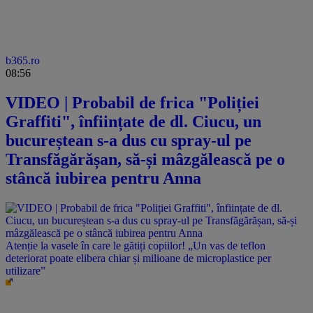
b365.ro
08:56
VIDEO | Probabil de frica "Poliției
Graffiti", înființate de dl. Ciucu, un
bucureștean s-a dus cu spray-ul pe
Transfăgărășan, să-și mâzgălească pe o
stâncă iubirea pentru Anna
Atenție la vasele în care le gătiți copiilor! „Un vas de teflon
deteriorat poate elibera chiar și milioane de microplastice per
utilizare”