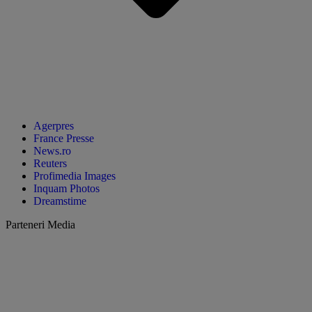
Agerpres
France Presse
News.ro
Reuters
Profimedia Images
Inquam Photos
Dreamstime
Parteneri Media