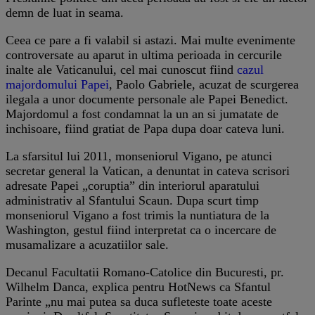
demn de luat in seama.
Ceea ce pare a fi valabil si astazi. Mai multe evenimente
controversate au aparut in ultima perioada in cercurile
inalte ale Vaticanului, cel mai cunoscut fiind
cazul
majordomului Papei
, Paolo Gabriele, acuzat de scurgerea
ilegala a unor documente personale ale Papei Benedict.
Majordomul a fost condamnat la un an si jumatate de
inchisoare, fiind gratiat de Papa dupa doar cateva luni.
La sfarsitul lui 2011, monseniorul Vigano, pe atunci
secretar general la Vatican, a denuntat in cateva scrisori
adresate Papei „coruptia” din interiorul aparatului
administrativ al Sfantului Scaun. Dupa scurt timp
monseniorul Vigano a fost trimis la nuntiatura de la
Washington, gestul fiind interpretat ca o incercare de
musamalizare a acuzatiilor sale.
Decanul Facultatii Romano-Catolice din Bucuresti, pr.
Wilhelm Danca, explica pentru HotNews ca Sfantul
Parinte „nu mai putea sa duca sufleteste toate aceste