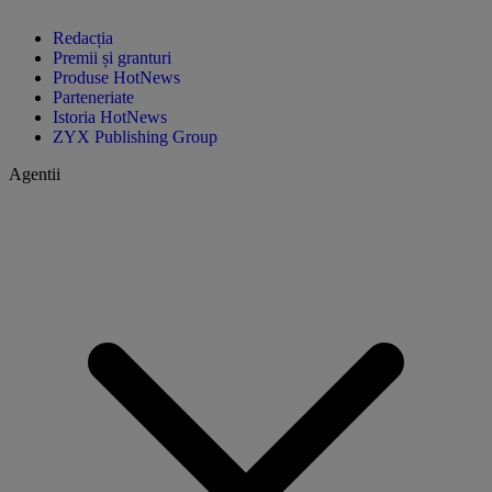
Redacția
Premii și granturi
Produse HotNews
Parteneriate
Istoria HotNews
ZYX Publishing Group
Agentii