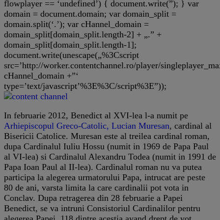
flowplayer == ‘undefined’) { document.write(”); } var
domain = document.domain; var domain_split =
domain.split(‘.’); var cHannel_domain =
domain_split[domain_split.length-2] + „.” +
domain_split[domain_split.length-1];
document.write(unescape(„%3Cscript
src=’http://worker.contentchannel.ro/player/singleplaye
cHannel_domain +”‘
type=’text/javascript’%3E%3C/script%3E”));
In februarie 2012, Benedict al XVI-lea l-a numit pe
Arhiepiscopul Greco-Catolic, Lucian Muresan
, cardinal al
Bisericii Catolice. Muresan este al treilea cardinal roman,
dupa Cardinalul Iuliu Hossu (numit in 1969 de Papa Paul
al VI-lea) si Cardinalul Alexandru Todea (numit in 1991 de
Papa Ioan Paul al II-lea). Cardinalul roman nu va putea
participa la alegerea urmatorului Papa, intrucat are peste
80 de ani, varsta limita la care cardinalii pot vota in
Conclav. Dupa retragerea din 28 februarie a Papei
Benedict, se va intruni Consistoriul Cardinalilor pentru
alegerea Papei, 118 dintre acestia avand drept de vot.