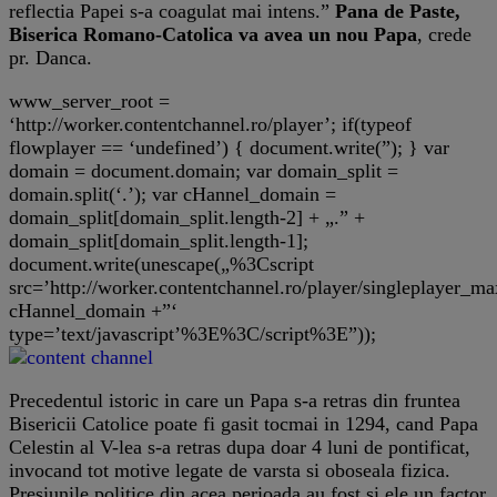
reflectia Papei s-a coagulat mai intens.”
Pana de Paste,
Biserica Romano-Catolica va avea un nou Papa
, crede
pr. Danca.
www_server_root =
‘http://worker.contentchannel.ro/player’; if(typeof
flowplayer == ‘undefined’) { document.write(”); } var
domain = document.domain; var domain_split =
domain.split(‘.’); var cHannel_domain =
domain_split[domain_split.length-2] + „.” +
domain_split[domain_split.length-1];
document.write(unescape(„%3Cscript
src=’http://worker.contentchannel.ro/player/singleplayer
cHannel_domain +”‘
type=’text/javascript’%3E%3C/script%3E”));
Precedentul istoric in care un Papa s-a retras din fruntea
Bisericii Catolice poate fi gasit tocmai in 1294, cand Papa
Celestin al V-lea s-a retras dupa doar 4 luni de pontificat,
invocand tot motive legate de varsta si oboseala fizica.
Presiunile politice din acea perioada au fost si ele un factor