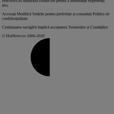
HotNews.ro utilizează
cookie-uri pentru a îmbunătăți experiența
dvs
.
Accesați
Modifică Setările
pentru preferințe și consultați
Politica de
confidențialitate
.
Continuarea navigării implică acceptarea
Termenilor și Condițiilor
.
© HotNews.ro 2006-2026