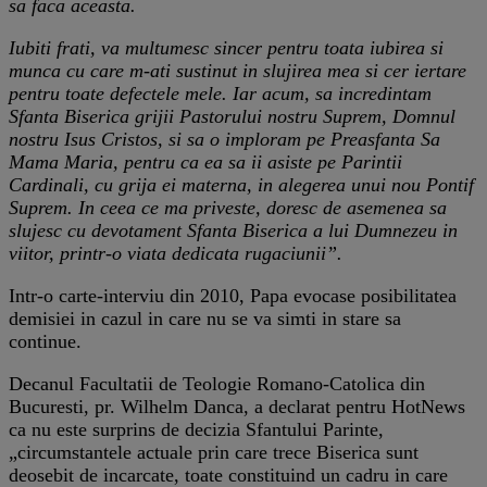
sa faca aceasta.
Iubiti frati, va multumesc sincer pentru toata iubirea si
munca cu care m-ati sustinut in slujirea mea si cer iertare
pentru toate defectele mele. Iar acum, sa incredintam
Sfanta Biserica grijii Pastorului nostru Suprem, Domnul
nostru Isus Cristos, si sa o imploram pe Preasfanta Sa
Mama Maria, pentru ca ea sa ii asiste pe Parintii
Cardinali, cu grija ei materna, in alegerea unui nou Pontif
Suprem. In ceea ce ma priveste, doresc de asemenea sa
slujesc cu devotament Sfanta Biserica a lui Dumnezeu in
viitor, printr-o viata dedicata rugaciunii”.
Intr-o carte-interviu din 2010, Papa evocase posibilitatea
demisiei in cazul in care nu se va simti in stare sa
continue.
Decanul Facultatii de Teologie Romano-Catolica din
Bucuresti, pr. Wilhelm Danca, a declarat pentru HotNews
ca nu este surprins de decizia Sfantului Parinte,
„circumstantele actuale prin care trece Biserica sunt
deosebit de incarcate, toate constituind un cadru in care