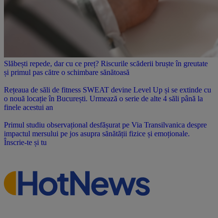
Slăbești repede, dar cu ce preț? Riscurile scăderii bruște în greutate
și primul pas către o schimbare sănătoasă
Rețeaua de săli de fitness SWEAT devine Level Up și se extinde cu
o nouă locație în București. Urmează o serie de alte 4 săli până la
finele acestui an
Primul studiu observațional desfășurat pe Via Transilvanica despre
impactul mersului pe jos asupra sănătății fizice și emoționale.
Înscrie-te și tu