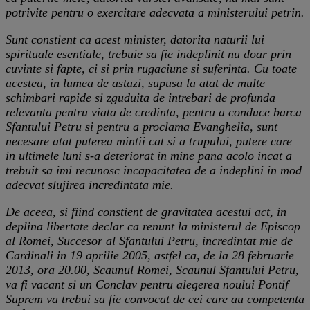
potrivite pentru o exercitare adecvata a ministerului petrin.
Sunt constient ca acest minister, datorita naturii lui
spirituale esentiale, trebuie sa fie indeplinit nu doar prin
cuvinte si fapte, ci si prin rugaciune si suferinta. Cu toate
acestea, in lumea de astazi, supusa la atat de multe
schimbari rapide si zguduita de intrebari de profunda
relevanta pentru viata de credinta, pentru a conduce barca
Sfantului Petru si pentru a proclama Evanghelia, sunt
necesare atat puterea mintii cat si a trupului, putere care
in ultimele luni s-a deteriorat in mine pana acolo incat a
trebuit sa imi recunosc incapacitatea de a indeplini in mod
adecvat slujirea incredintata mie.
De aceea, si fiind constient de gravitatea acestui act, in
deplina libertate declar ca renunt la ministerul de Episcop
al Romei, Succesor al Sfantului Petru, incredintat mie de
Cardinali in 19 aprilie 2005, astfel ca, de la 28 februarie
2013, ora 20.00, Scaunul Romei, Scaunul Sfantului Petru,
va fi vacant si un Conclav pentru alegerea noului Pontif
Suprem va trebui sa fie convocat de cei care au competenta