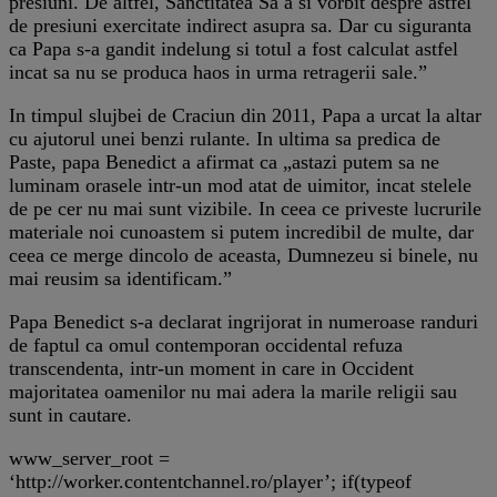
presiuni. De altfel, Sanctitatea Sa a si vorbit despre astfel
de presiuni exercitate indirect asupra sa. Dar cu siguranta
ca Papa s-a gandit indelung si totul a fost calculat astfel
incat sa nu se produca haos in urma retragerii sale.”
In timpul slujbei de Craciun din 2011, Papa a urcat la altar
cu ajutorul unei benzi rulante. In ultima sa predica de
Paste, papa Benedict a afirmat ca „astazi putem sa ne
luminam orasele intr-un mod atat de uimitor, incat stelele
de pe cer nu mai sunt vizibile. In ceea ce priveste lucrurile
materiale noi cunoastem si putem incredibil de multe, dar
ceea ce merge dincolo de aceasta, Dumnezeu si binele, nu
mai reusim sa identificam.”
Papa Benedict s-a declarat ingrijorat in numeroase randuri
de faptul ca omul contemporan occidental refuza
transcendenta, intr-un moment in care in Occident
majoritatea oamenilor nu mai adera la marile religii sau
sunt in cautare.
www_server_root =
‘http://worker.contentchannel.ro/player’; if(typeof